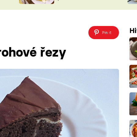
ŠÉFREDAK
VYCHYTÁVKY
SOUTĚŽ FR
NA NÁKUPECH
ČASOPIS
Hi
Pin it
rohové řezy