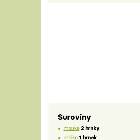
Suroviny
mouka
2 hrnky
mléko
1 hrnek