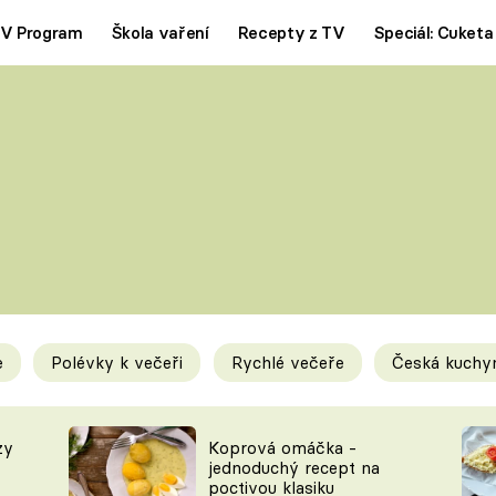
V Program
Škola vaření
Recepty z TV
Speciál: Cuketa
Polévky
Saláty
ČESKÁ KLASIKA
TĚSTOVIN
SILNÉ VÝVARY
SLADKÉ
KRÉMOVÉ
BEZMASÁ J
e
Polévky k večeři
Rychlé večeře
Česká kuchy
y
Tipy a triky
Novink
zy
Koprová omáčka -
jednoduchý recept na
poctivou klasiku
KAM ZA JÍDLEM
BLOG