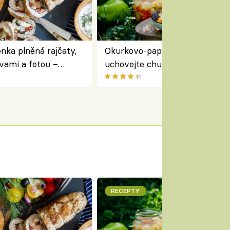
nka plněná rajčaty,
Okurkovo-papriková čalamáda 
vami a fetou –
uchovejte chuť letní zeleniny n
ředomořský recept na
zimu
RECEPTY