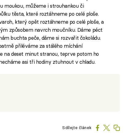
 moukou, můžeme i strouhankou či
lku těsta, které roztáhneme po celé ploše.
aroh, který opět roztáhneme po celé ploše, a
jným způsobem navrch moučníku. Dáme péct
 nám buchta peče, dáme si rozvařit čokoládu.
patrně přiléváme za stálého míchání
 na deset minut stranou, teprve potom ho
necháme asi tři hodiny ztuhnout v chladu.
Sdílejte článek