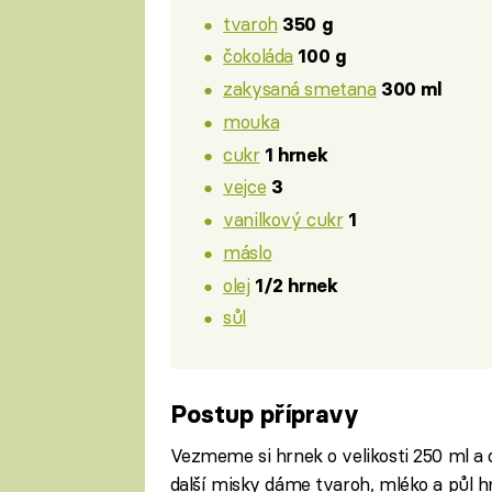
tvaroh
350 g
čokoláda
100 g
zakysaná smetana
300 ml
mouka
cukr
1 hrnek
vejce
3
vanilkový cukr
1
máslo
olej
1/2 hrnek
sůl
Postup přípravy
Vezmeme si hrnek o velikosti 250 ml a 
další misky dáme tvaroh, mléko a půl h