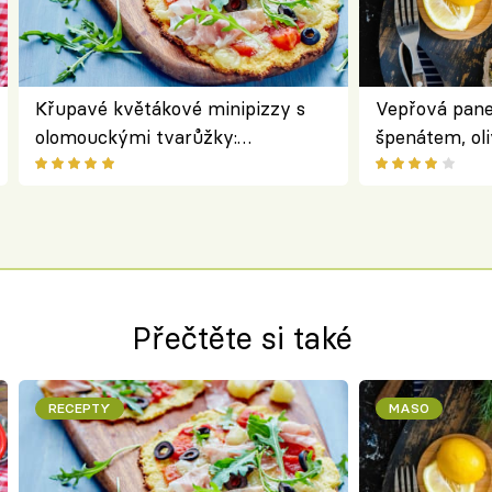
Křupavé květákové minipizzy s
Vepřová pane
olomouckými tvarůžky:
špenátem, oli
bezlepkový oběd s typicky
perfektní st
českým sýrem
roládu
Přečtěte si také
RECEPTY
MASO