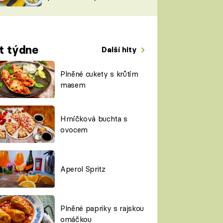
TORKY
ESH
t týdne
Další hity
Plněné cukety s krůtím
masem
Hrníčková buchta s
ovocem
Aperol Spritz
Plněné papriky s rajskou
omáčkou