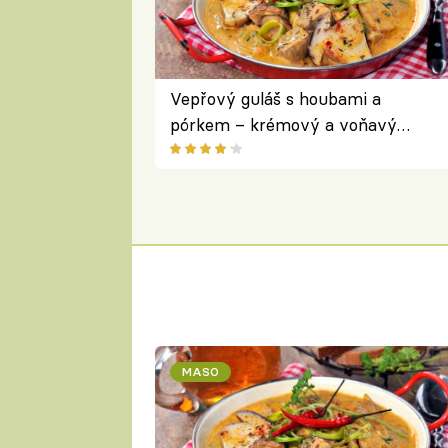
Vepřový guláš s houbami a
pórkem – krémový a voňavý
pokrm z jednoho hrnce
MASO