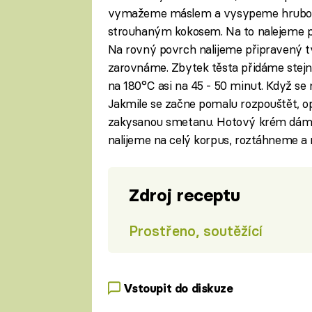
vymažeme máslem a vysypeme hrubou
strouhaným kokosem. Na to nalejeme pů
Na rovný povrch nalijeme připravený tv
zarovnáme. Zbytek těsta přidáme ste
na 180°C asi na 45 - 50 minut. Když se
Jakmile se začne pomalu rozpouštět, o
zakysanou smetanu. Hotový krém dáme
nalijeme na celý korpus, roztáhneme a 
Zdroj receptu
Prostřeno, soutěžící
Vstoupit do diskuze