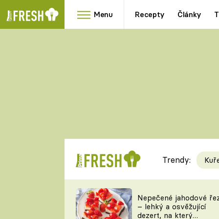
Menu
Recepty
Články
T
Oblíbené
Přílohy
recepty
HRANOLKY
HOUBY
KNEDLÍKY
DÝNĚ
KAŠE
RYCHLOVKY
Trendy:
Kuř
Populární
Videorecept
Nepečené jahodové ře
– lehký a osvěžující
kuchaři
dezert, na který
TEĎ VAŘÍ ŠÉF!