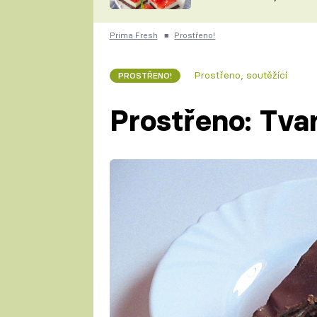
nepotřebujete troubu
ZDENĚK
ČESKO NA TALÍŘI
POHLREICH
Prima Fresh
■
Prostřeno!
KAROLÍNA,
JAROSLAV SAPÍK
DOMÁCÍ
Prostřeno, soutěžící
PROSTŘENO!
KUCHAŘKA
KAROLÍNA
KAMBERSKÁ
Prostřeno: Tva