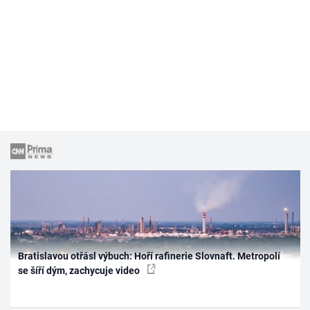
Bratislavou otřásl výbuch: Hoří rafinerie Slovnaft. Metropolí
se šíří dým, zachycuje video