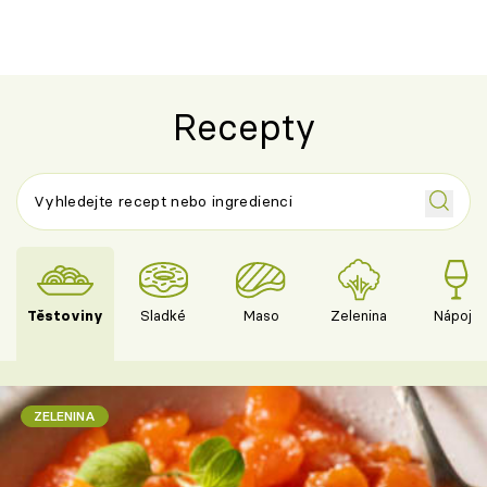
Recepty
Těstoviny
Sladké
Maso
Zelenina
Nápoje
ZELENINA