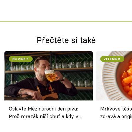
Přečtěte si také
NOVINKY
ZELENINA
Oslavte Mezinárodní den piva:
Mrkvové těst
Proč mrazák ničí chuť a kdy v
zdravá a origi
horku vsadit na šnyt?
klasiky