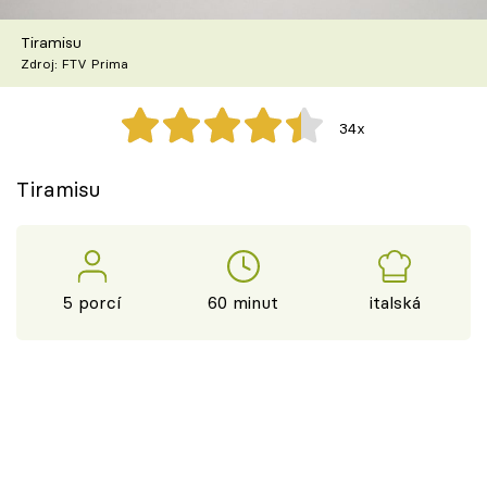
Škola vaření
Tiramisu
Zdroj: FTV Prima
Recepty z TV
Speciál: Cuketa
34x
Těhotnej kuchař
Tiramisu
Sledujte prima+
Přihlášení
5 porcí
60 minut
italská
Sledujte nás