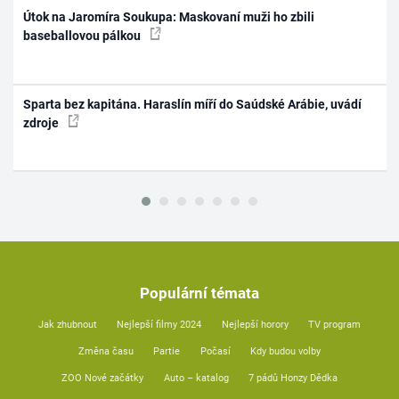
Útok na Jaromíra Soukupa: Maskovaní muži ho zbili
baseballovou pálkou
Sparta bez kapitána. Haraslín míří do Saúdské Arábie, uvádí
zdroje
Populární témata
Jak zhubnout
Nejlepší filmy 2024
Nejlepší horory
TV program
Změna času
Partie
Počasí
Kdy budou volby
ZOO Nové začátky
Auto – katalog
7 pádů Honzy Dědka