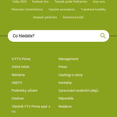
Volby 2025
Svařené víno
Tatarák podle Pohlreicha
Aloe vera
Pěstování lichořeřišnice
Výpočet ascendentu
Tvarohové knedlíky
Nejlepší palačinky
Švestkový koláč
O FTV Prima
Management
Volná místa
Press
Reklama
Castingy a výzvy
HbbTV
Kontakty
Podmínky užívání
Zpracování osobních údajů
Cookies
Nápověda
Vlastník FTV Prima spol. s
Redakce
r.o.