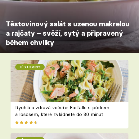
Těstovinový salát s uzenou makrelou
a rajčaty – svěží, sytý a připravený
během chvilky
TĚSTOVINY
Rychlá a zdravá večeře: Farfalle s pórkem
a lososem, které zvládnete do 30 minut