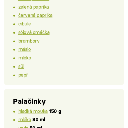
zelená paprika
červená paprika
cibule
sójová omáčka
brambory
máslo
mléko
sůl
pepř
Palačinky
hladká mouka
150 g
mléko
80 ml
voda