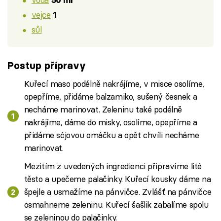
50 ml
vejce
1
sůl
Postup přípravy
Kuřecí maso podélně nakrájíme, v misce osolíme,
opepříme, přidáme balzamiko, sušený česnek a
necháme marinovat. Zeleninu také podélně
nakrájíme, dáme do misky, osolíme, opepříme a
přidáme sójovou omáčku a opět chvíli necháme
marinovat.
Mezitím z uvedených ingredienci připravíme lité
těsto a upečeme palačinky. Kuřecí kousky dáme na
špejle a usmažíme na pánvičce. Zvlášť na pánvičce
osmahneme zeleninu. Kuřecí šašlik zabalíme spolu
se zeleninou do palačinky.