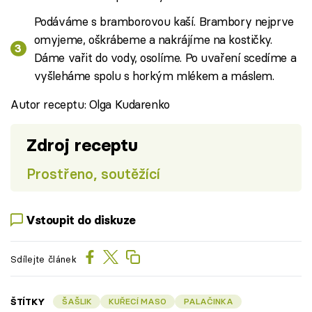
Podáváme s bramborovou kaší. Brambory nejprve
omyjeme, oškrábeme a nakrájíme na kostičky.
Dáme vařit do vody, osolíme. Po uvaření scedíme a
vyšleháme spolu s horkým mlékem a máslem.
Autor receptu: Olga Kudarenko
Zdroj receptu
Prostřeno, soutěžící
Vstoupit do diskuze
Sdílejte článek
ŠTÍTKY
ŠAŠLIK
KUŘECÍ MASO
PALAČINKA