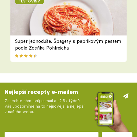
TĚSTOVINY
Super jednoduše: Špagety s paprikovým pestem
podle Zdeňka Pohlreicha
Nejlepší recepty e-mailem
Zanechte nám svůj e-mail a až 5x týdně
vás upozorníme na to nejnovější a nejlepší
z našeho webu.