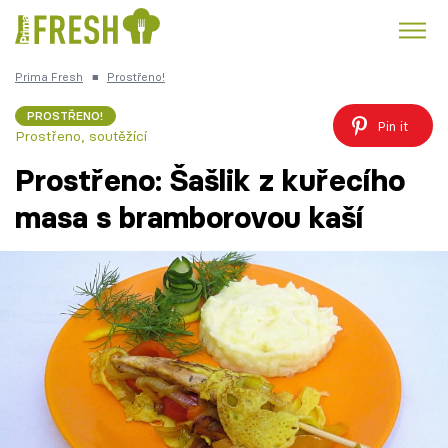
Prima Fresh
■
Prostřeno!
Kuře
Polévky k večeři
Rychlé večeře
Trendy:
PROSTŘENO!
Pin it
Prostřeno, soutěžící
Česká kuchyně
Čokoláda
Prostřeno: Šašlik z kuřecího
masa s bramborovou kaší
Témata
Recepty
Články
TV Program