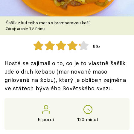
Škola vaření
Recepty z TV
Šašlik z kuřecího masa s bramborovou kaší
Zdroj: archiv TV Prima
Speciál: Cuketa
59x
Těhotnej kuchař
Hosté se zajímali o to, co je to vlastně šašlik.
Sledujte prima+
Jde o druh kebabu (marinované maso
grilované na špízu), který je oblíben zejména
Přihlášení
ve státech bývalého Sovětského svazu.
Sledujte nás
5 porcí
120 minut