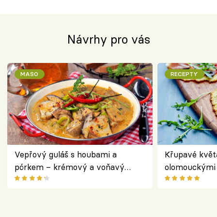
Návrhy pro vás
MASO
RECEPTY
Vepřový guláš s houbami a
Křupavé květ
pórkem – krémový a voňavý
olomouckými 
pokrm z jednoho hrnce
bezlepkový o
českým sýre