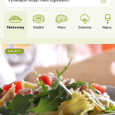
Těstoviny
Sladké
Maso
Zelenina
Nápoje
SALÁTY