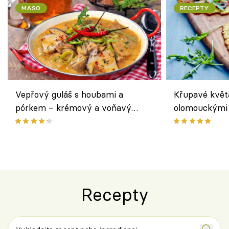
MASO
RECEPTY
Vepřový guláš s houbami a
Křupavé květ
pórkem – krémový a voňavý
olomouckými 
pokrm z jednoho hrnce
bezlepkový o
českým sýre
Recepty