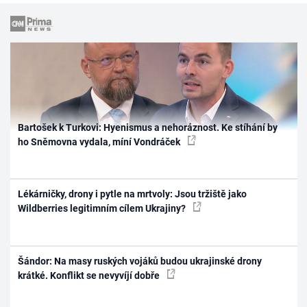
Bartošek k Turkovi: Hyenismus a nehoráznost. Ke stíhání by
ho Sněmovna vydala, míní Vondráček
Lékárničky, drony i pytle na mrtvoly: Jsou tržiště jako
Wildberries legitimním cílem Ukrajiny?
Šándor: Na masy ruských vojáků budou ukrajinské drony
krátké. Konflikt se nevyvíjí dobře