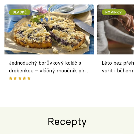
SLADKÉ
NOVINKY
Jednoduchý borůvkový koláč s
Léto bez přeh
drobenkou – vláčný moučník plný
vařit i během
ovoce
Recepty