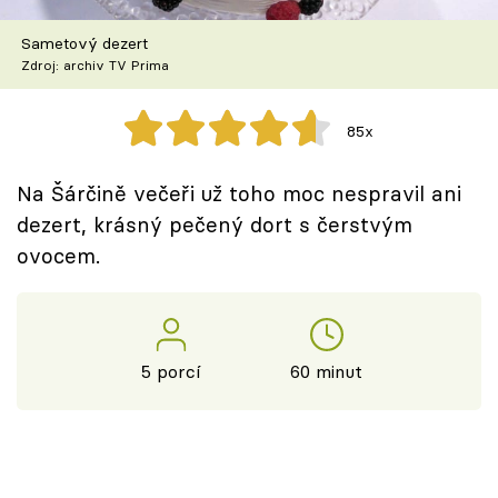
Škola vaření
Sametový dezert
Zdroj: archiv TV Prima
Recepty z TV
Speciál: Cuketa
85x
Těhotnej kuchař
Na Šárčině večeři už toho moc nespravil ani
dezert, krásný pečený dort s čerstvým
Sledujte prima+
ovocem.
Přihlášení
5 porcí
60 minut
Sledujte nás