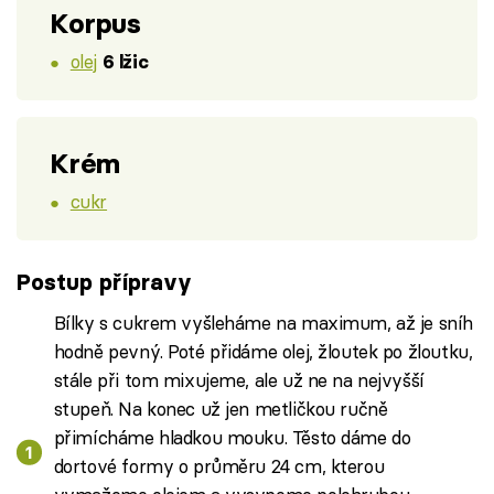
Korpus
olej
6 lžic
Krém
cukr
Postup přípravy
Bílky s cukrem vyšleháme na maximum, až je sníh
hodně pevný. Poté přidáme olej, žloutek po žloutku,
stále při tom mixujeme, ale už ne na nejvyšší
stupeň. Na konec už jen metličkou ručně
přimícháme hladkou mouku. Těsto dáme do
dortové formy o průměru 24 cm, kterou