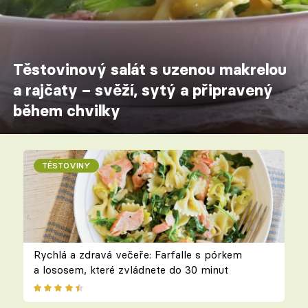
Těstovinový salát s uzenou makrelou
a rajčaty – svěží, sytý a připravený
během chvilky
TĚSTOVINY
Rychlá a zdravá večeře: Farfalle s pórkem
a lososem, které zvládnete do 30 minut