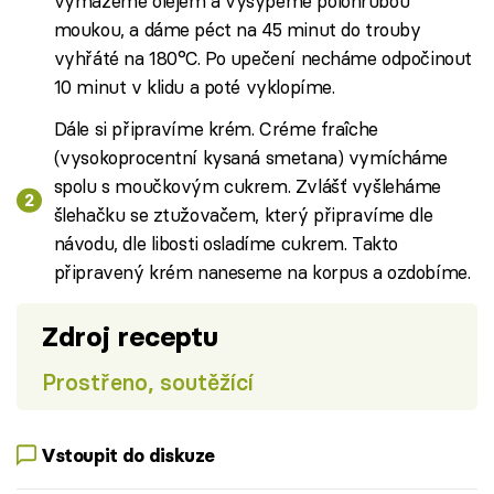
vymažeme olejem a vysypeme polohrubou
moukou, a dáme péct na 45 minut do trouby
vyhřáté na 180°C. Po upečení necháme odpočinout
10 minut v klidu a poté vyklopíme.
Dále si připravíme krém. Créme fraîche
(vysokoprocentní kysaná smetana) vymícháme
spolu s moučkovým cukrem. Zvlášť vyšleháme
šlehačku se ztužovačem, který připravíme dle
návodu, dle libosti osladíme cukrem. Takto
připravený krém naneseme na korpus a ozdobíme.
Zdroj receptu
Prostřeno, soutěžící
Vstoupit do diskuze