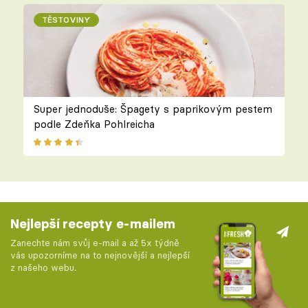
TĚSTOVINY
Super jednoduše: Špagety s paprikovým pestem
podle Zdeňka Pohlreicha
Nejlepší recepty e-mailem
Zanechte nám svůj e-mail a až 5x týdně
vás upozorníme na to nejnovější a nejlepší
z našeho webu.