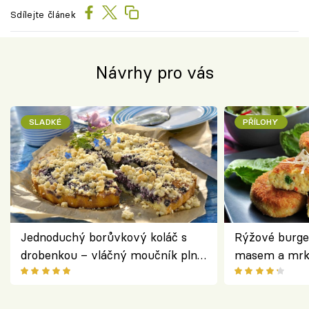
Sdílejte článek
Návrhy pro vás
SLADKÉ
PŘÍLOHY
Jednoduchý borůvkový koláč s
Rýžové burge
drobenkou – vláčný moučník plný
masem a mrk
ovoce
salátem – leh