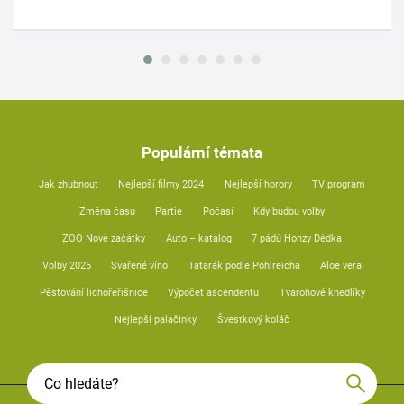
Populární témata
Jak zhubnout
Nejlepší filmy 2024
Nejlepší horory
TV program
Změna času
Partie
Počasí
Kdy budou volby
ZOO Nové začátky
Auto – katalog
7 pádů Honzy Dědka
Volby 2025
Svařené víno
Tatarák podle Pohlreicha
Aloe vera
Pěstování lichořeřišnice
Výpočet ascendentu
Tvarohové knedlíky
Nejlepší palačinky
Švestkový koláč