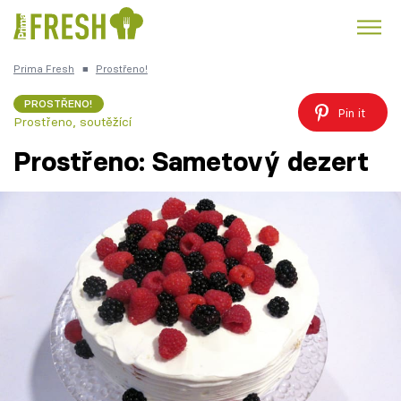
Prima Fresh
■
Prostřeno!
Kuře
Polévky k večeři
Rychlé večeře
Trendy:
PROSTŘENO!
Pin it
Prostřeno, soutěžící
Česká kuchyně
Čokoláda
Prostřeno: Sametový dezert
Témata
Recepty
Články
TV Program