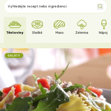
Těstoviny
Sladké
Maso
Zelenina
Nápoje
SALÁTY