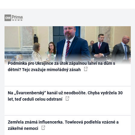
Podmínka pro Ukrajince za útok zápalnou lahví na dům s
dětmi? Tejc zvažuje mimořádný zásah
Na „Švarcenberský“ kanál už neodbočíte. Chyba vydržela 30
let, teď ceduli celou odstraní
Zemřela známá influencerka. Towleová podlehla vzácné a
zákeřné nemoci