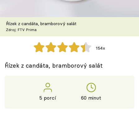
Škola vaření
Recepty z TV
Řízek z candáta, bramborový salát
Zdroj: FTV Prima
Speciál: Cuketa
154x
Těhotnej kuchař
Řízek z candáta, bramborový salát
Sledujte prima+
Přihlášení
5 porcí
60 minut
Sledujte nás