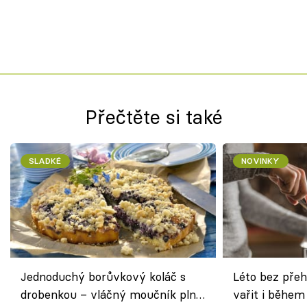
Přečtěte si také
SLADKÉ
NOVINKY
Jednoduchý borůvkový koláč s
Léto bez přeh
drobenkou – vláčný moučník plný
vařit i během