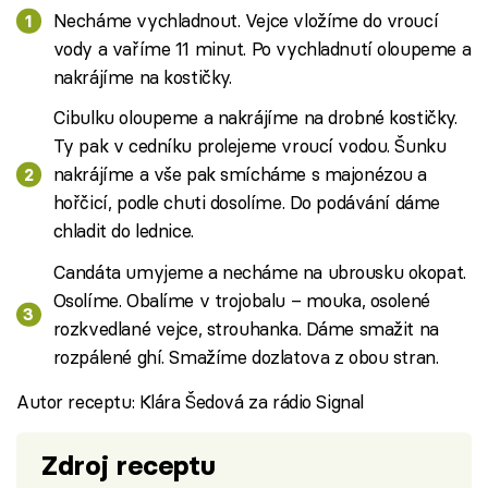
Necháme vychladnout. Vejce vložíme do vroucí
vody a vaříme 11 minut. Po vychladnutí oloupeme a
nakrájíme na kostičky.
Cibulku oloupeme a nakrájíme na drobné kostičky.
Ty pak v cedníku prolejeme vroucí vodou. Šunku
nakrájíme a vše pak smícháme s majonézou a
hořčicí, podle chuti dosolíme. Do podávání dáme
chladit do lednice.
Candáta umyjeme a necháme na ubrousku okopat.
Osolíme. Obalíme v trojobalu – mouka, osolené
rozkvedlané vejce, strouhanka. Dáme smažit na
rozpálené ghí. Smažíme dozlatova z obou stran.
Autor receptu: Klára Šedová za rádio Signal
Zdroj receptu