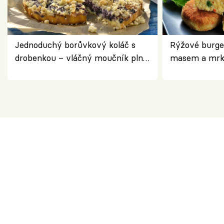
Jednoduchý borůvkový koláč s
Rýžové burge
drobenkou – vláčný moučník plný
masem a mrk
ovoce
salátem – leh