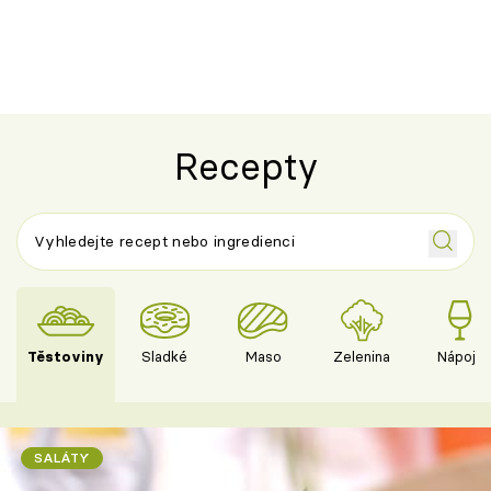
ovoce
Recepty
Těstoviny
Sladké
Maso
Zelenina
Nápoje
SALÁTY