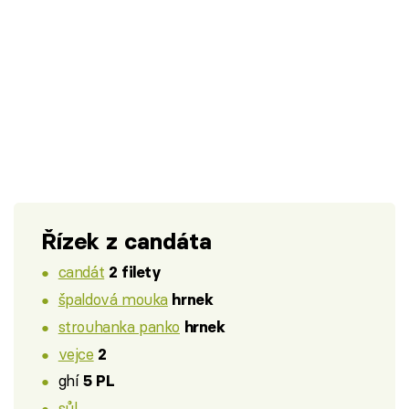
Řízek z candáta
candát
2 filety
špaldová mouka
hrnek
strouhanka panko
hrnek
vejce
2
ghí
5 PL
sůl