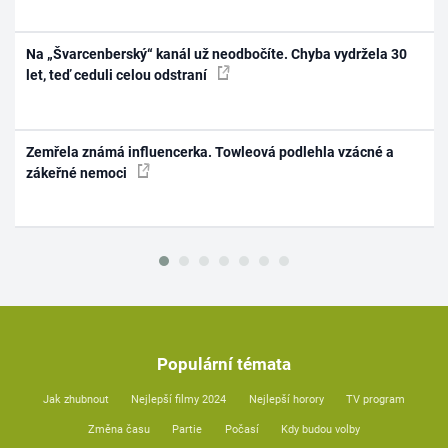
Na „Švarcenberský“ kanál už neodbočíte. Chyba vydržela 30
let, teď ceduli celou odstraní
Zemřela známá influencerka. Towleová podlehla vzácné a
zákeřné nemoci
Populární témata
Jak zhubnout
Nejlepší filmy 2024
Nejlepší horory
TV program
Změna času
Partie
Počasí
Kdy budou volby