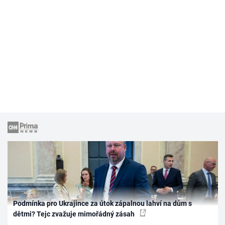
Podmínka pro Ukrajince za útok zápalnou lahví na dům s
dětmi? Tejc zvažuje mimořádný zásah