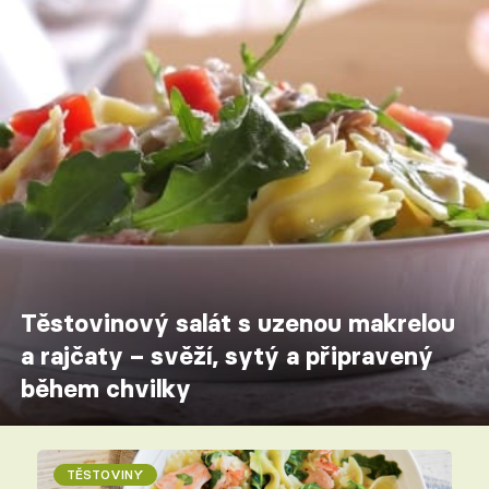
Těstovinový salát s uzenou makrelou
a rajčaty – svěží, sytý a připravený
během chvilky
TĚSTOVINY