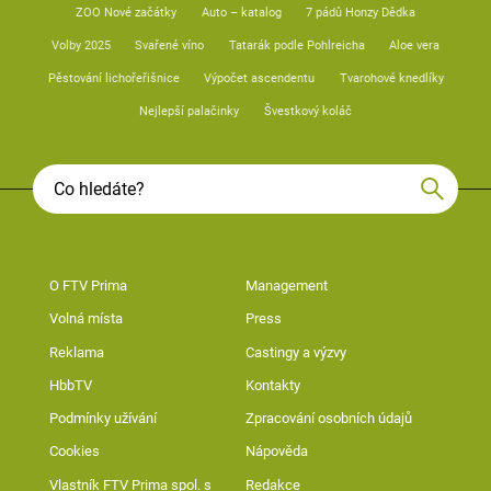
ZOO Nové začátky
Auto – katalog
7 pádů Honzy Dědka
Volby 2025
Svařené víno
Tatarák podle Pohlreicha
Aloe vera
Pěstování lichořeřišnice
Výpočet ascendentu
Tvarohové knedlíky
Nejlepší palačinky
Švestkový koláč
O FTV Prima
Management
Volná místa
Press
Reklama
Castingy a výzvy
HbbTV
Kontakty
Podmínky užívání
Zpracování osobních údajů
Cookies
Nápověda
Vlastník FTV Prima spol. s
Redakce