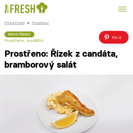
Prima Fresh
■
Prostřeno!
Kuře
Polévky k večeři
Rychlé večeře
Trendy:
PROSTŘENO!
Pin it
Prostřeno, soutěžící
Česká kuchyně
Čokoláda
Prostřeno: Řízek z candáta,
bramborový salát
Témata
Recepty
Články
TV Program