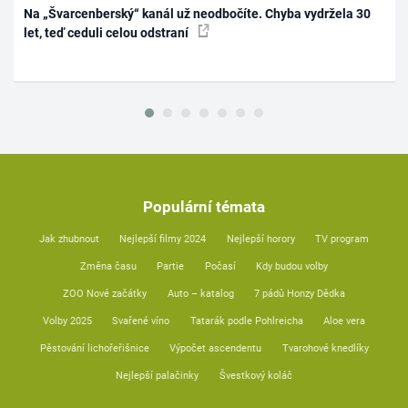
Na „Švarcenberský“ kanál už neodbočíte. Chyba vydržela 30
let, teď ceduli celou odstraní
Populární témata
Jak zhubnout
Nejlepší filmy 2024
Nejlepší horory
TV program
Změna času
Partie
Počasí
Kdy budou volby
ZOO Nové začátky
Auto – katalog
7 pádů Honzy Dědka
Volby 2025
Svařené víno
Tatarák podle Pohlreicha
Aloe vera
Pěstování lichořeřišnice
Výpočet ascendentu
Tvarohové knedlíky
Nejlepší palačinky
Švestkový koláč