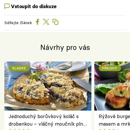
Vstoupit do diskuze
Sdílejte článek
Návrhy pro vás
SLADKÉ
PŘÍLOHY
Jednoduchý borůvkový koláč s
Rýžové burge
drobenkou – vláčný moučník plný
masem a mrk