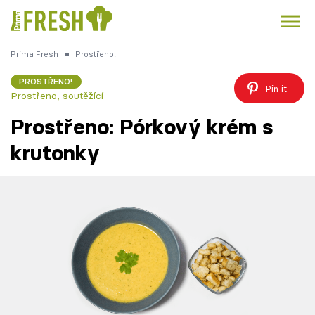
Prima Fresh
■
Prostřeno!
Kuře
Polévky k večeři
Rychlé večeře
Trendy:
PROSTŘENO!
Pin it
Prostřeno, soutěžící
Česká kuchyně
Čokoláda
Prostřeno: Pórkový krém s
krutonky
Témata
Recepty
Články
TV Program