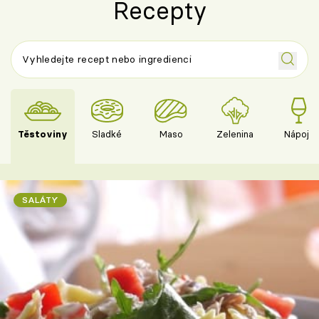
Recepty
Těstoviny
Sladké
Maso
Zelenina
Nápoje
SALÁTY