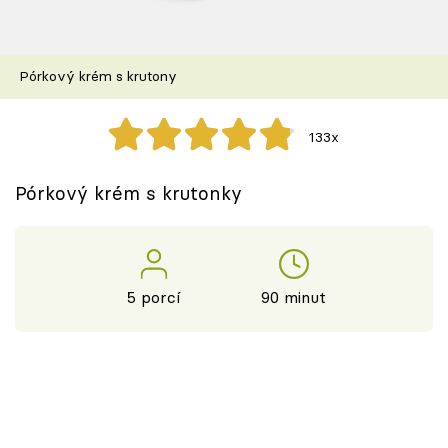
Škola vaření
Recepty z TV
Pórkový krém s krutony
Speciál: Cuketa
133x
Těhotnej kuchař
Pórkový krém s krutonky
Sledujte prima+
Přihlášení
5 porcí
90 minut
Sledujte nás