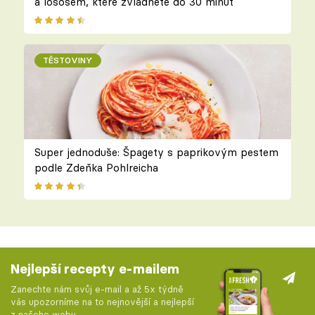
a lososem, které zvládnete do 30 minut
TĚSTOVINY
Super jednoduše: Špagety s paprikovým pestem
podle Zdeňka Pohlreicha
Nejlepší recepty e-mailem
Zanechte nám svůj e-mail a až 5x týdně
vás upozorníme na to nejnovější a nejlepší
z našeho webu.