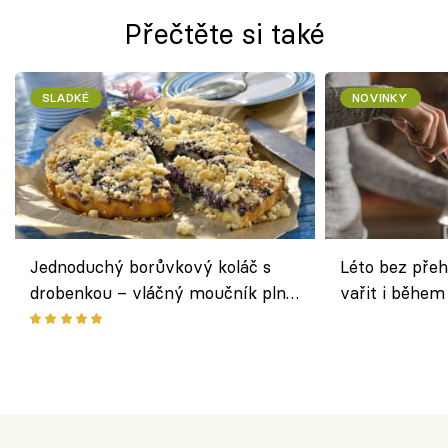
Přečtěte si také
SLADKÉ
NOVINKY
Jednoduchý borůvkový koláč s
Léto bez přeh
drobenkou – vláčný moučník plný
vařit i během
ovoce