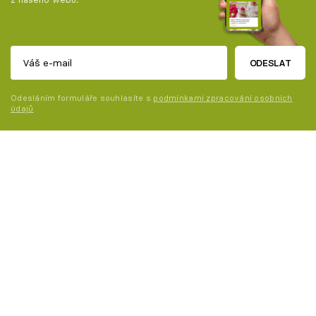
ODESLAT
Odesláním formuláře souhlasíte s
podmínkami zpracování osobních
údajů