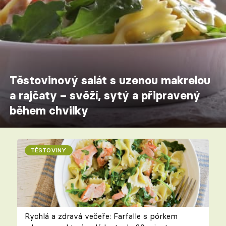
Těstovinový salát s uzenou makrelou
a rajčaty – svěží, sytý a připravený
během chvilky
TĚSTOVINY
Rychlá a zdravá večeře: Farfalle s pórkem