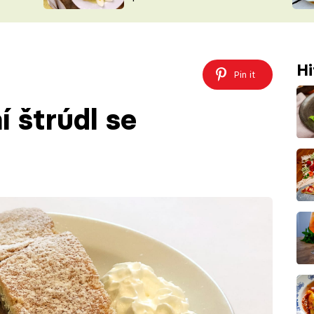
ŠÉFREDAK
VYCHYTÁVKY
SOUTĚŽ FR
NA NÁKUPECH
ČASOPIS
Hi
Pin it
í štrúdl se