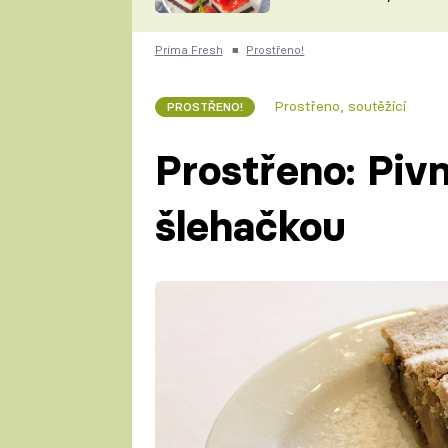
nepotřebujete troubu
ZDENĚK
ČESKO NA TALÍŘI
POHLREICH
Prima Fresh
■
Prostřeno!
KAROLÍNA,
JAROSLAV SAPÍK
DOMÁCÍ
Prostřeno, soutěžící
PROSTŘENO!
KUCHAŘKA
KAROLÍNA
KAMBERSKÁ
Prostřeno: Pivn
šlehačkou