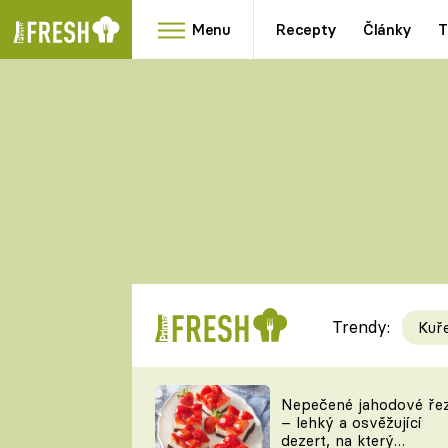
Menu
Recepty
Články
T
Oblíbené
Přílohy
recepty
HRANOLKY
HOUBY
KNEDLÍKY
DÝNĚ
KAŠE
RYCHLOVKY
Trendy:
Kuř
Populární
Videorecept
Nepečené jahodové ře
– lehký a osvěžující
kuchaři
dezert, na který
TEĎ VAŘÍ ŠÉF!