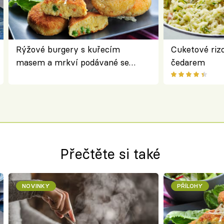
Rýžové burgery s kuřecím
Cuketové rizo
masem a mrkví podávané se
čedarem
salátem – lehká a chutná večeře
Přečtěte si také
NOVINKY
PŘÍLOHY