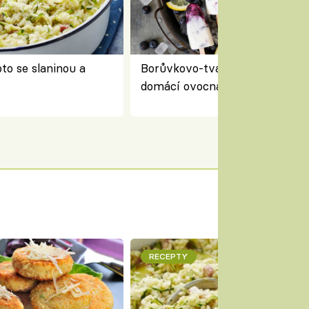
to se slaninou a
Borůvkovo-tvarohové nanuky 
domácí ovocná zmrzlina na dř
RECEPTY