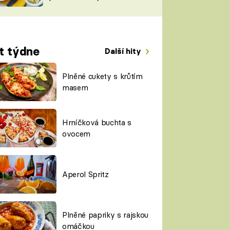
TORKY
ESH
t týdne
Další hity
Plněné cukety s krůtím
masem
Hrníčková buchta s
ovocem
Aperol Spritz
Plněné papriky s rajskou
omáčkou