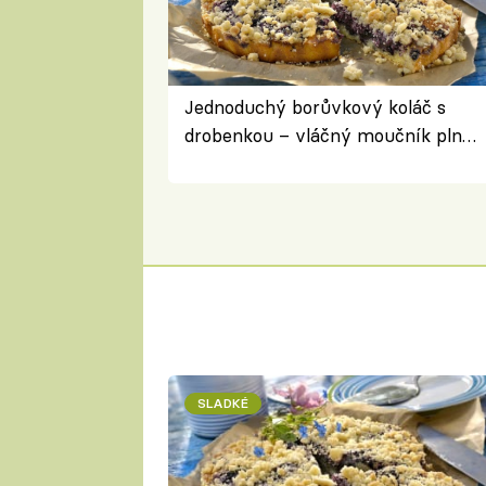
Jednoduchý borůvkový koláč s
drobenkou – vláčný moučník plný
ovoce
SLADKÉ