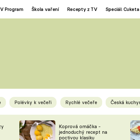
V Program
Škola vaření
Recepty z TV
Speciál: Cuketa
Polévky
Saláty
ČESKÁ KLASIKA
TĚSTOVIN
SILNÉ VÝVARY
SLADKÉ
KRÉMOVÉ
BEZMASÁ J
e
Polévky k večeři
Rychlé večeře
Česká kuchy
y
Tipy a triky
Novink
zy
Koprová omáčka -
jednoduchý recept na
poctivou klasiku
KAM ZA JÍDLEM
BLOG