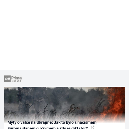
Mýty o válce na Ukrajině: Jak to bylo s nacismem,
Euromajdanem či Krymem a kdo je diktátor?