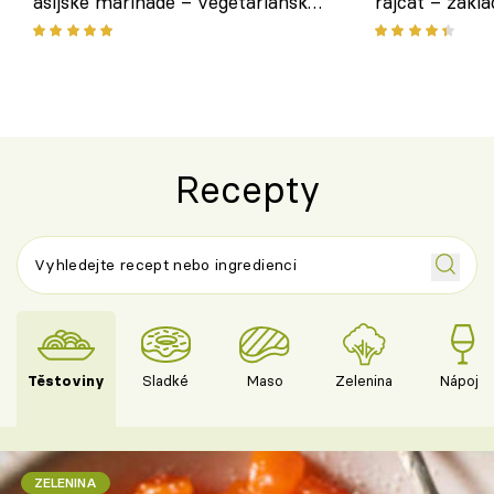
asijské marinádě – vegetariánská
rajčat – zákla
chuťovka z grilu
Recepty
Těstoviny
Sladké
Maso
Zelenina
Nápoje
ZELENINA