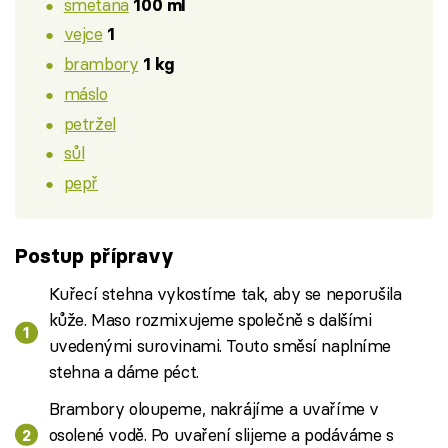
smetana
100 ml
vejce
1
brambory
1 kg
máslo
petržel
sůl
pepř
Postup přípravy
Kuřecí stehna vykostíme tak, aby se neporušila
kůže. Maso rozmixujeme společně s dalšími
uvedenými surovinami. Touto směsí naplníme
stehna a dáme péct.
Brambory oloupeme, nakrájíme a uvaříme v
osolené vodě. Po uvaření slijeme a podáváme s