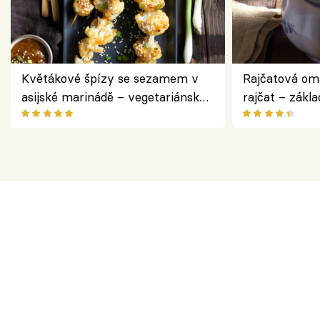
Květákové špízy se sezamem v
Rajčatová om
asijské marinádě – vegetariánská
rajčat – zákla
chuťovka z grilu