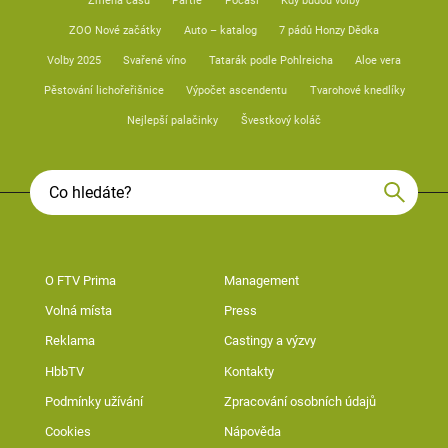
Změna času
Partie
Počasí
Kdy budou volby
ZOO Nové začátky
Auto – katalog
7 pádů Honzy Dědka
Volby 2025
Svařené víno
Tatarák podle Pohlreicha
Aloe vera
Pěstování lichořeřišnice
Výpočet ascendentu
Tvarohové knedlíky
Nejlepší palačinky
Švestkový koláč
O FTV Prima
Management
Volná místa
Press
Reklama
Castingy a výzvy
HbbTV
Kontakty
Podmínky užívání
Zpracování osobních údajů
Cookies
Nápověda