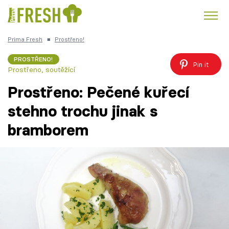
Prima Fresh
■
Prostřeno!
Kuře
Polévky k večeři
Rychlé večeře
Trendy:
PROSTŘENO!
Pin it
Prostřeno, soutěžící
Česká kuchyně
Čokoláda
Prostřeno: Pečené kuřecí
stehno trochu jinak s
bramborem
Témata
Recepty
Články
TV Program