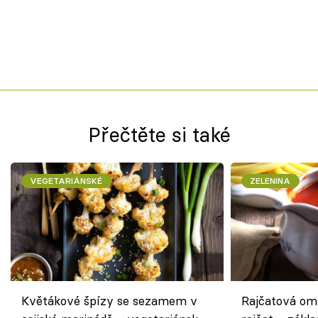
Přečtěte si také
VEGETARIÁNSKÉ
ZELENINA
Květákové špízy se sezamem v
Rajčatová om