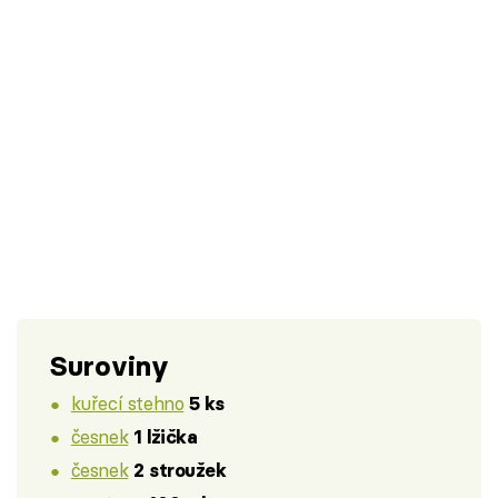
Suroviny
kuřecí stehno
5 ks
česnek
1 lžička
česnek
2 stroužek