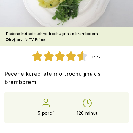
Škola vaření
Recepty z TV
Pečené kuřecí stehno trochu jinak s bramborem
Speciál: Cuketa
Zdroj: archiv TV Prima
Těhotnej kuchař
147x
Sledujte prima+
Pečené kuřecí stehno trochu jinak s
bramborem
Přihlášení
Sledujte nás
5 porcí
120 minut