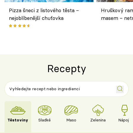
Pizza šneci z listového těsta –
Hruškový ram
nejoblíbenější chuťovka
masem – netr
asijském styl
Recepty
Těstoviny
Sladké
Maso
Zelenina
Nápoje