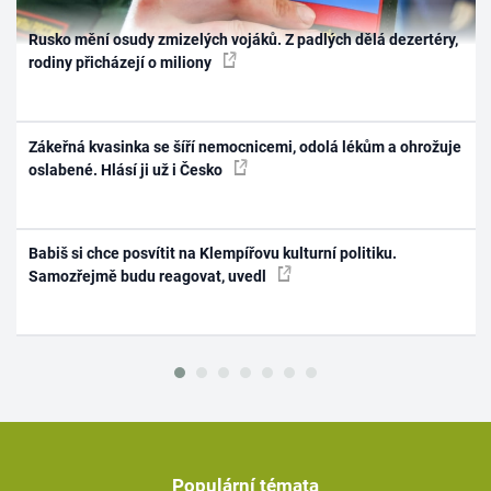
Rusko mění osudy zmizelých vojáků. Z padlých dělá dezertéry,
rodiny přicházejí o miliony
Zákeřná kvasinka se šíří nemocnicemi, odolá lékům a ohrožuje
oslabené. Hlásí ji už i Česko
Babiš si chce posvítit na Klempířovu kulturní politiku.
Samozřejmě budu reagovat, uvedl
Populární témata