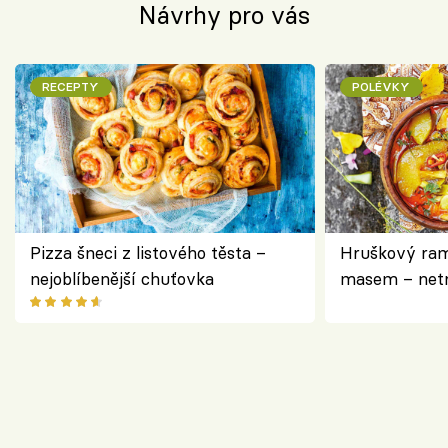
Návrhy pro vás
RECEPTY
POLÉVKY
Pizza šneci z listového těsta –
Hruškový ram
nejoblíbenější chuťovka
masem – netr
asijském styl