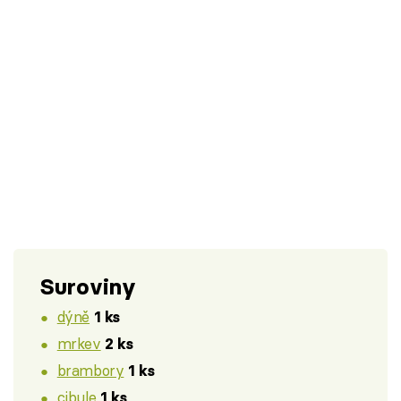
Suroviny
dýně
1 ks
mrkev
2 ks
brambory
1 ks
cibule
1 ks