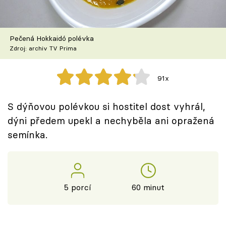
Škola vaření
Recepty z TV
Pečená Hokkaidó polévka
Zdroj: archiv TV Prima
Speciál: Cuketa
91x
Těhotnej kuchař
S dýňovou polévkou si hostitel dost vyhrál,
Sledujte prima+
dýni předem upekl a nechyběla ani opražená
semínka.
Přihlášení
Sledujte nás
5 porcí
60 minut