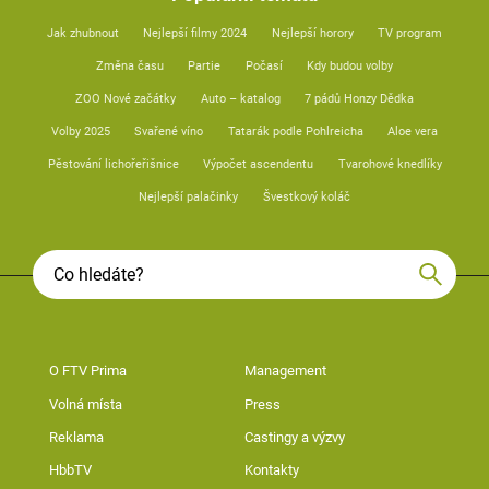
Jak zhubnout
Nejlepší filmy 2024
Nejlepší horory
TV program
Změna času
Partie
Počasí
Kdy budou volby
ZOO Nové začátky
Auto – katalog
7 pádů Honzy Dědka
Volby 2025
Svařené víno
Tatarák podle Pohlreicha
Aloe vera
Pěstování lichořeřišnice
Výpočet ascendentu
Tvarohové knedlíky
Nejlepší palačinky
Švestkový koláč
O FTV Prima
Management
Volná místa
Press
Reklama
Castingy a výzvy
HbbTV
Kontakty