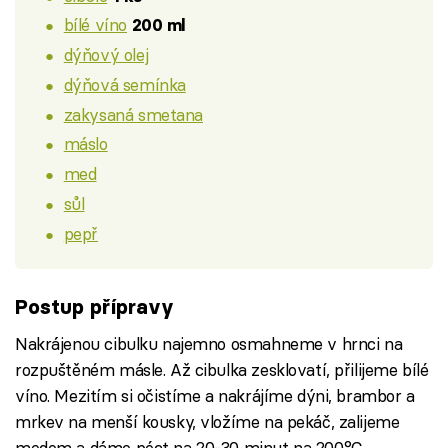
bílé víno
200 ml
dýňový olej
dýňová semínka
zakysaná smetana
máslo
med
sůl
pepř
Postup přípravy
Nakrájenou cibulku najemno osmahneme v hrnci na
rozpuštěném másle. Až cibulka zesklovatí, přilijeme bílé
víno. Mezitím si očistíme a nakrájíme dýni, brambor a
mrkev na menší kousky, vložíme na pekáč, zalijeme
medem a dáme péct na 20-30 minut na 200°C.