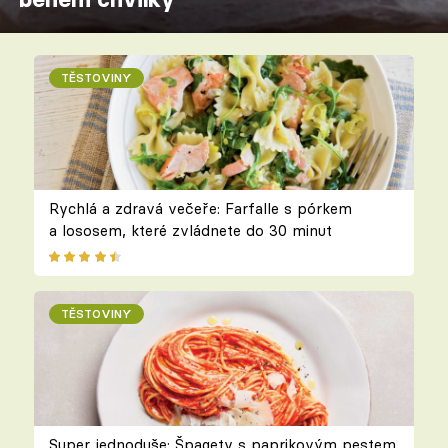
TĚSTOVINY
Rychlá a zdravá večeře: Farfalle s pórkem
a lososem, které zvládnete do 30 minut
TĚSTOVINY
Super jednoduše: Špagety s paprikovým pestem