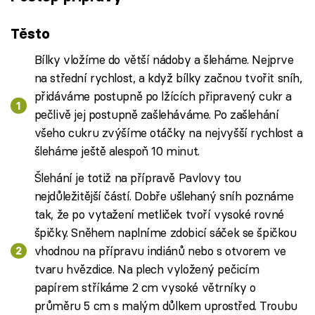
Těsto
Bílky vložíme do větší nádoby a šleháme. Nejprve
na střední rychlost, a když bílky začnou tvořit sníh,
přidáváme postupně po lžících připravený cukr a
pečlivě jej postupně zašleháváme. Po zašlehání
všeho cukru zvýšíme otáčky na nejvyšší rychlost a
šleháme ještě alespoň 10 minut.
Šlehání je totiž na přípravě Pavlovy tou
nejdůležitější částí. Dobře ušlehaný sníh poznáme
tak, že po vytažení metliček tvoří vysoké rovné
špičky. Sněhem naplníme zdobicí sáček se špičkou
vhodnou na přípravu indiánů nebo s otvorem ve
tvaru hvězdice. Na plech vyložený pečicím
papírem stříkáme 2 cm vysoké větrníky o
průměru 5 cm s malým důlkem uprostřed. Troubu