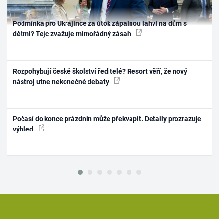
Podmínka pro Ukrajince za útok zápalnou lahví na dům s
dětmi? Tejc zvažuje mimořádný zásah
Rozpohybují české školství ředitelé? Resort věří, že nový
nástroj utne nekonečné debaty
Počasí do konce prázdnin může překvapit. Detaily prozrazuje
výhled