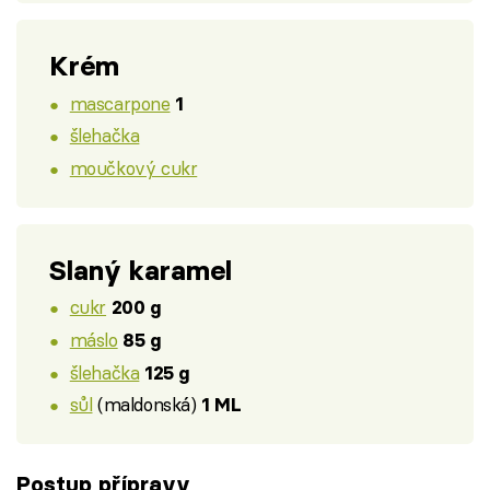
Krém
mascarpone
1
šlehačka
moučkový cukr
Slaný karamel
cukr
200 g
máslo
85 g
šlehačka
125 g
sůl
(maldonská)
1 ML
Postup přípravy