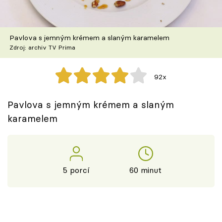
Škola vaření
Recepty z TV
Pavlova s jemným krémem a slaným karamelem
Zdroj: archiv TV Prima
Speciál: Cuketa
92x
Těhotnej kuchař
Pavlova s jemným krémem a slaným
Sledujte prima+
karamelem
Přihlášení
5 porcí
60 minut
Sledujte nás