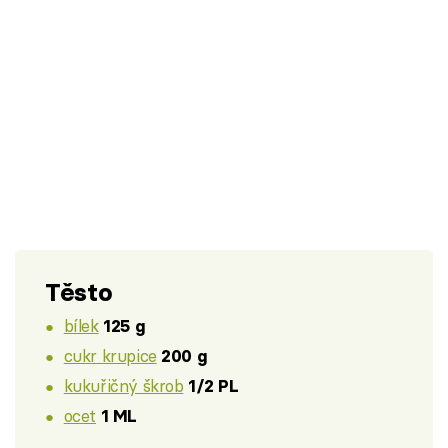
Těsto
bílek
125 g
cukr krupice
200 g
kukuřičný škrob
1/2 PL
ocet
1 ML