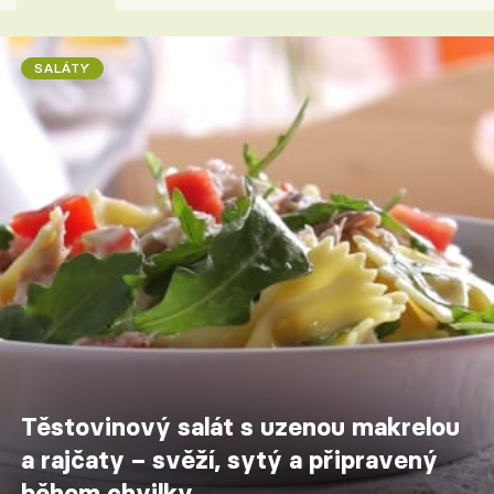
SALÁTY
Těstovinový salát s uzenou makrelou
a rajčaty – svěží, sytý a připravený
během chvilky