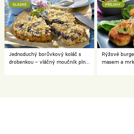
SLADKÉ
PŘÍLOHY
Jednoduchý borůvkový koláč s
Rýžové burge
drobenkou – vláčný moučník plný
masem a mrk
ovoce
salátem – leh