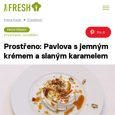
Prima Fresh
■
Prostřeno!
Kuře
Polévky k večeři
Rychlé večeře
Trendy:
PROSTŘENO!
Pin it
Prostřeno, soutěžící
Česká kuchyně
Čokoláda
Prostřeno: Pavlova s jemným
krémem a slaným karamelem
Témata
Recepty
Články
TV Program