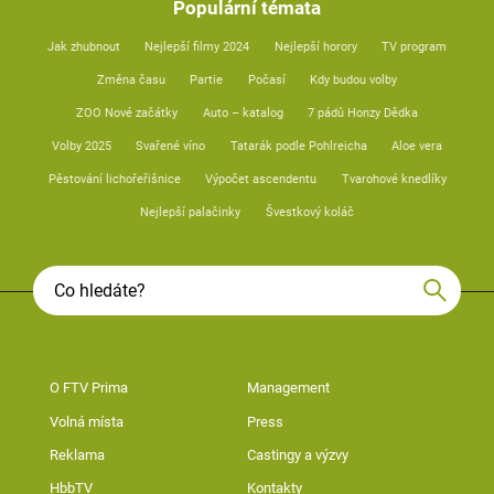
Populární témata
Jak zhubnout
Nejlepší filmy 2024
Nejlepší horory
TV program
Změna času
Partie
Počasí
Kdy budou volby
ZOO Nové začátky
Auto – katalog
7 pádů Honzy Dědka
Volby 2025
Svařené víno
Tatarák podle Pohlreicha
Aloe vera
Pěstování lichořeřišnice
Výpočet ascendentu
Tvarohové knedlíky
Nejlepší palačinky
Švestkový koláč
O FTV Prima
Management
Volná místa
Press
Reklama
Castingy a výzvy
HbbTV
Kontakty