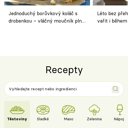
Jednoduchý borůvkový koláč s
Léto bez přeh
drobenkou – vláčný moučník plný
vařit i během
ovoce
Recepty
Těstoviny
Sladké
Maso
Zelenina
Nápoje