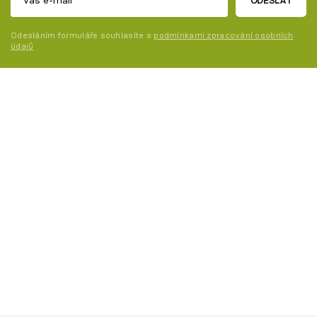
ODESLAT
Odesláním formuláře souhlasíte s
podmínkami zpracování osobních
údajů