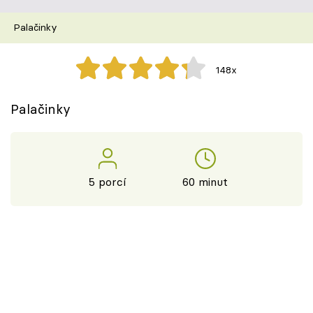
Škola vaření
Palačinky
Recepty z TV
148x
Speciál: Cuketa
Palačinky
Těhotnej kuchař
Sledujte prima+
5 porcí
60 minut
Přihlášení
Sledujte nás