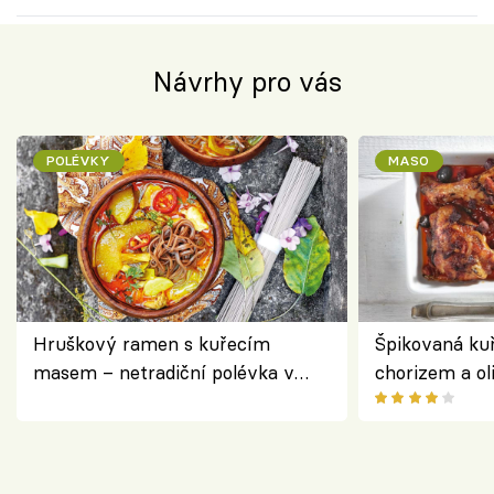
Návrhy pro vás
POLÉVKY
MASO
Hruškový ramen s kuřecím
Špikovaná kuř
masem – netradiční polévka v
chorizem a o
asijském stylu
letní zelenin
výraznou chu
Španělskem