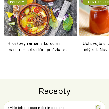
POLÉVKY
JAK NA TO - TI
Hruškový ramen s kuřecím
Uchovejte si c
masem – netradiční polévka v
celý rok. Na
asijském stylu
nebo středom
Recepty