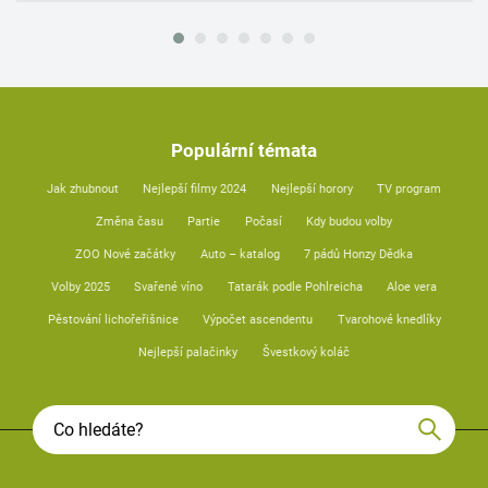
Populární témata
Jak zhubnout
Nejlepší filmy 2024
Nejlepší horory
TV program
Změna času
Partie
Počasí
Kdy budou volby
ZOO Nové začátky
Auto – katalog
7 pádů Honzy Dědka
Volby 2025
Svařené víno
Tatarák podle Pohlreicha
Aloe vera
Pěstování lichořeřišnice
Výpočet ascendentu
Tvarohové knedlíky
Nejlepší palačinky
Švestkový koláč