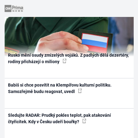
Rusko mění osudy zmizelých vojáků. Z padlých dělá dezertéry,
rodiny přicházejí o miliony
Babiš si chce posvítit na Klempířovu kulturní politiku.
Samozřejmě budu reagovat, uvedl
Sledujte RADAR: Prudký pokles teplot, pak atakování
čtyřicítek. Kdy v Česku udeří bouřky?