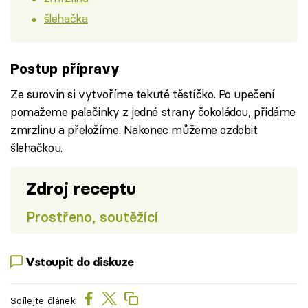
šlehačka
Postup přípravy
Ze surovin si vytvoříme tekuté těstíčko. Po upečení
pomažeme palačinky z jedné strany čokoládou, přidáme
zmrzlinu a přeložíme. Nakonec můžeme ozdobit
šlehačkou.
Zdroj receptu
Prostřeno, soutěžící
Vstoupit do diskuze
Sdílejte článek