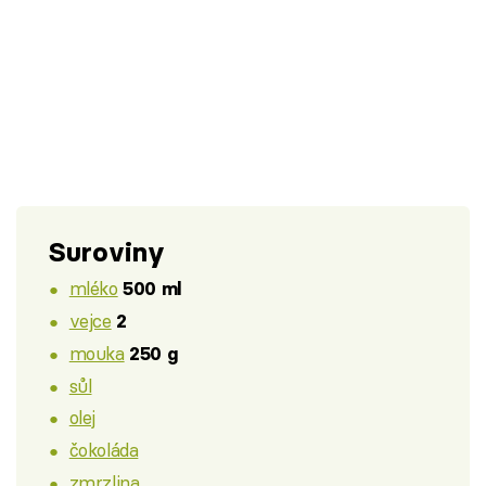
Suroviny
mléko
500 ml
vejce
2
mouka
250 g
sůl
olej
čokoláda
zmrzlina