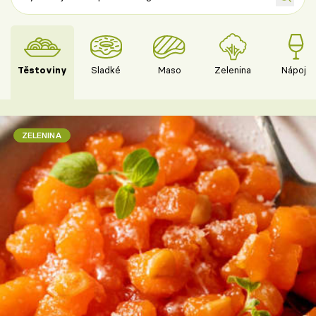
Těstoviny
Sladké
Maso
Zelenina
Nápoje
ZELENINA