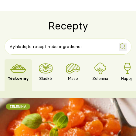
Recepty
Těstoviny
Sladké
Maso
Zelenina
Nápoje
ZELENINA