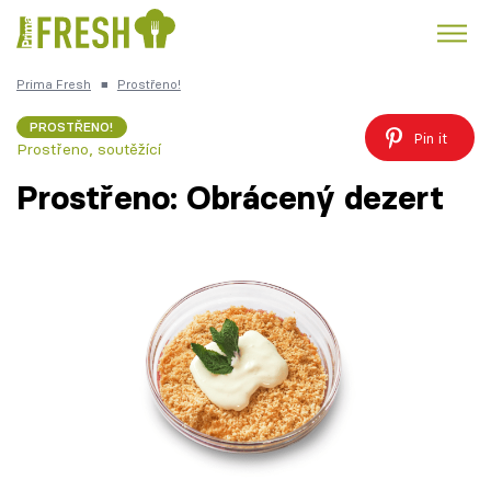
Prima Fresh
■
Prostřeno!
Kuře
Polévky k večeři
Rychlé večeře
Trendy:
PROSTŘENO!
Pin it
Prostřeno, soutěžící
Česká kuchyně
Čokoláda
Prostřeno: Obrácený dezert
Témata
Recepty
Články
TV Program