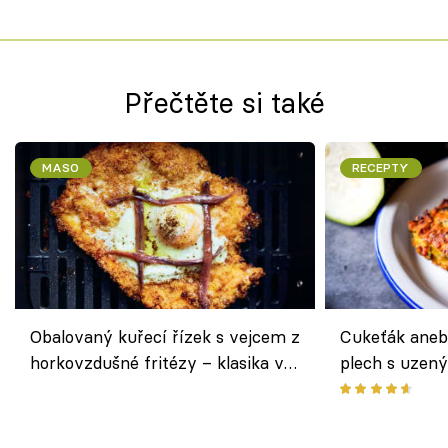
Přečtěte si také
MASO
RECEPTY
Obalovaný kuřecí řízek s vejcem z
Cukeťák aneb
horkovzdušné fritézy – klasika v
plech s uzen
novém pojetí podle Jamieho
způsob, jak z
Olivera
cukety