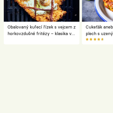
Obalovaný kuřecí řízek s vejcem z
Cukeťák aneb
horkovzdušné fritézy – klasika v
plech s uzen
novém pojetí podle Jamieho
způsob, jak z
Olivera
cukety