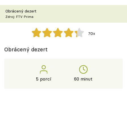
Škola vaření
Obrácený dezert
Zdroj: FTV Prima
Recepty z TV
Speciál: Cuketa
70x
Těhotnej kuchař
Obrácený dezert
Sledujte prima+
Přihlášení
5 porcí
60 minut
Sledujte nás