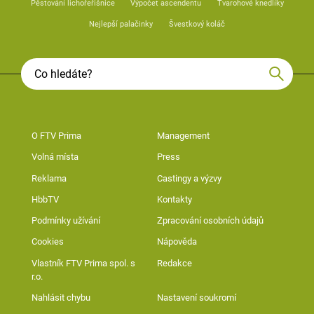
Pěstování lichořeřišnice
Výpočet ascendentu
Tvarohové knedlíky
Nejlepší palačinky
Švestkový koláč
O FTV Prima
Management
Volná místa
Press
Reklama
Castingy a výzvy
HbbTV
Kontakty
Podmínky užívání
Zpracování osobních údajů
Cookies
Nápověda
Vlastník FTV Prima spol. s
Redakce
r.o.
Nahlásit chybu
Nastavení soukromí