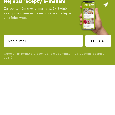
Nejlepší recepty e-mailem
Zanechte nám svůj e-mail a až 5x týdně
vás upozorníme na to nejnovější a nejlepší
z našeho webu.
ODESLAT
Odesláním formuláře souhlasíte s
podmínkami zpracování osobních
údajů