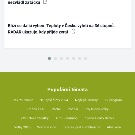
nezvládl zatáčku
Blíží se další výheň: Teploty v Česku vyletí na 36 stupňů.
RADAR ukazuje, kdy přijde zvrat
Populární témata
Jak zhubnout
Nejlepší filmy 2024
Nejlepší horory
TV program
Změna času
Partie
Počasí
Kdy budou volby
ZOO Nové začátky
Auto – katalog
7 pádů Honzy Dědka
Volby 2025
Svařené víno
Tatarák podle Pohlreicha
Aloe vera