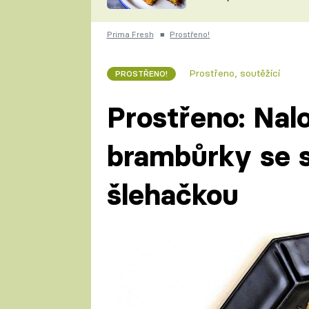
skvělý způsob, jak
ZDENĚK
zpracovat přerostlé
ČESKO NA TALÍŘI
cukety
POHLREICH
Prima Fresh
■
Prostřeno!
KAROLÍNA,
JAROSLAV SAPÍK
DOMÁCÍ
Prostřeno, soutěžící
PROSTŘENO!
KUCHAŘKA
KAROLÍNA
KAMBERSKÁ
Prostřeno: Nal
brambůrky se s
šlehačkou