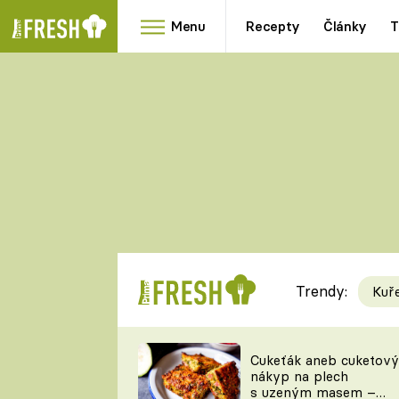
Menu
Recepty
Články
T
Oblíbené
Přílohy
recepty
HRANOLKY
HOUBY
KNEDLÍKY
DÝNĚ
KAŠE
RYCHLOVKY
Trendy:
Kuř
Populární
Videorecept
Cukeťák aneb cuketový
nákyp na plech
kuchaři
s uzeným masem –
TEĎ VAŘÍ ŠÉF!