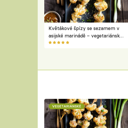
Květákové špízy se sezamem v
asijské marinádě – vegetariánská
chuťovka z grilu
VEGETARIÁNSKÉ