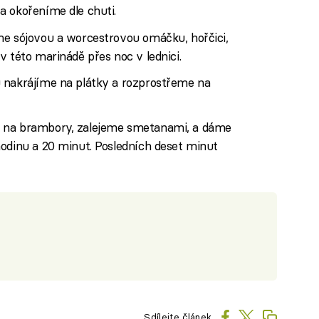
a okořeníme dle chuti.
me sójovou a worcestrovou omáčku, hořčici,
v této marinádě přes noc v lednici.
 nakrájíme na plátky a rozprostřeme na
e na brambory, zalejeme smetanami, a dáme
hodinu a 20 minut. Posledních deset minut
Sdílejte článek