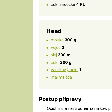
cukr moučka
4 PL
Head
mouka
300 g
vejce
3
olej
200 ml
cukr
200 g
vanilkový cukr
1
marmeláda
Postup přípravy
Očistíme a nastrouháme mrkev, p