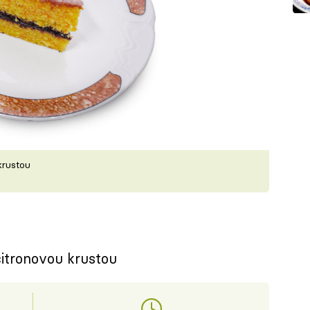
krustou
itronovou krustou