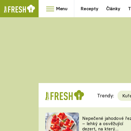
Menu
Recepty
Články
T
Oblíbené
Přílohy
recepty
HRANOLKY
HOUBY
KNEDLÍKY
DÝNĚ
KAŠE
RYCHLOVKY
Trendy:
Kuř
Populární
Videorecept
Nepečené jahodové ře
– lehký a osvěžující
kuchaři
dezert, na který
TEĎ VAŘÍ ŠÉF!