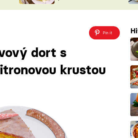
ŠÉFREDAK
VYCHYTÁVKY
SOUTĚŽ FR
NA NÁKUPECH
ČASOPIS
Hi
Pin it
vový dort s
itronovou krustou