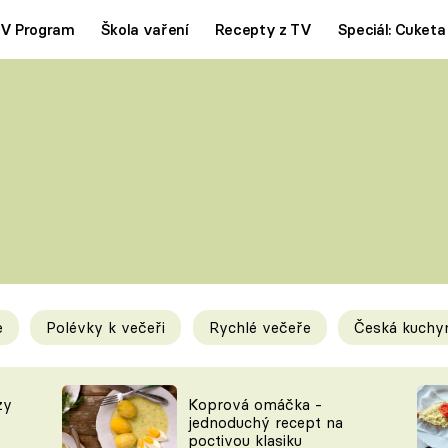
V Program
Škola vaření
Recepty z TV
Speciál: Cuketa
Polévky
Saláty
ČESKÁ KLASIKA
TĚSTOVIN
SILNÉ VÝVARY
SLADKÉ
KRÉMOVÉ
BEZMASÁ J
e
Polévky k večeři
Rychlé večeře
Česká kuchy
y
Tipy a triky
Novink
zy
Koprová omáčka -
jednoduchý recept na
poctivou klasiku
KAM ZA JÍDLEM
BLOG