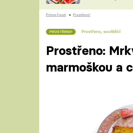
nepotřebujete troubu
ZDENĚK
ČESKO NA TALÍŘI
POHLREICH
Prima Fresh
■
Prostřeno!
KAROLÍNA,
JAROSLAV SAPÍK
DOMÁCÍ
Prostřeno, soutěžící
PROSTŘENO!
KUCHAŘKA
KAROLÍNA
KAMBERSKÁ
Prostřeno: Mrk
marmoškou a c