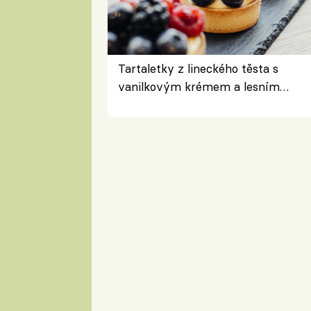
Tartaletky z lineckého těsta s
vanilkovým krémem a lesním
ovocem podle Bread Society