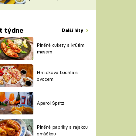
TORKY
ESH
t týdne
Další hity
Plněné cukety s krůtím
masem
Hrníčková buchta s
ovocem
Aperol Spritz
Plněné papriky s rajskou
omáčkou