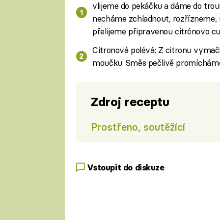
vlijeme do pekáčku a dáme do trou
necháme zchladnout, rozřízneme,
přelijeme připravenou citrónovo c
Citronová polévá: Z citronu vyma
moučku. Směs pečlivě promíchám
Zdroj receptu
Prostřeno, soutěžící
Vstoupit do diskuze