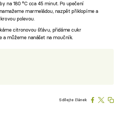
by na 180 °C cca 45 minut. Po upečení
 namažeme marmeládou, nazpět přiklopíme a
ukrovou polevou.
čkáme citronovou šťávu, přidáme cukr
e a můžeme nanášet na moučník.
Sdílejte článek