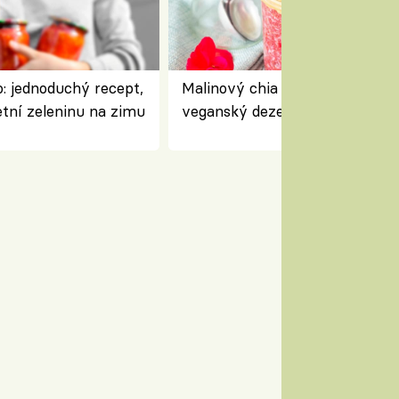
: jednoduchý recept,
Malinový chia pudink s kokose
etní zeleninu na zimu
veganský dezert plný ovoce a
ořechů