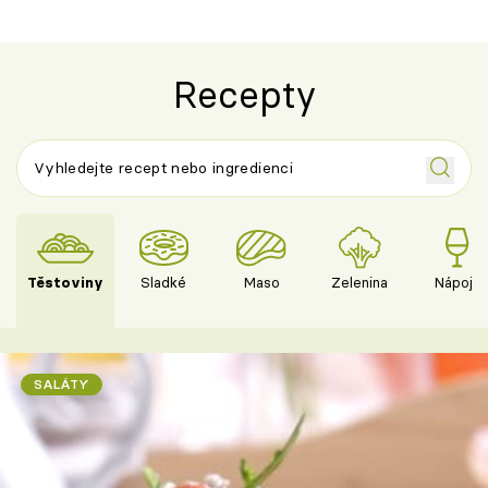
Recepty
Těstoviny
Sladké
Maso
Zelenina
Nápoje
SALÁTY