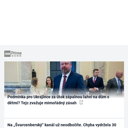
Podmínka pro Ukrajince za útok zápalnou lahví na dům s
dětmi? Tejc zvažuje mimořádný zásah
Na „Švarcenberský“ kanál už neodbočíte. Chyba vydržela 30