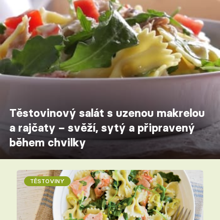
Těstovinový salát s uzenou makrelou
a rajčaty – svěží, sytý a připravený
během chvilky
TĚSTOVINY