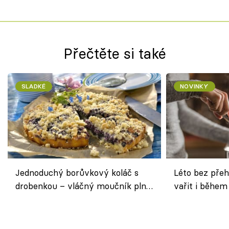
Přečtěte si také
SLADKÉ
NOVINKY
Jednoduchý borůvkový koláč s
Léto bez přeh
drobenkou – vláčný moučník plný
vařit i během
ovoce