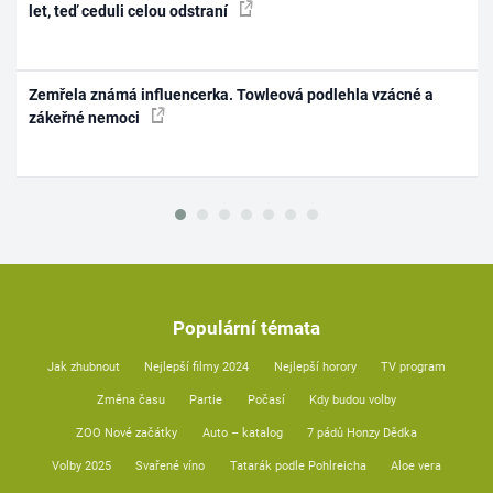
let, teď ceduli celou odstraní
Zemřela známá influencerka. Towleová podlehla vzácné a
zákeřné nemoci
Populární témata
Jak zhubnout
Nejlepší filmy 2024
Nejlepší horory
TV program
Změna času
Partie
Počasí
Kdy budou volby
ZOO Nové začátky
Auto – katalog
7 pádů Honzy Dědka
Volby 2025
Svařené víno
Tatarák podle Pohlreicha
Aloe vera