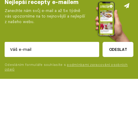
Nejlepší recepty e-mailem
Zanechte nám svůj e-mail a až 5x týdně
vás upozorníme na to nejnovější a nejlepší
z našeho webu.
ODESLAT
Odesláním formuláře souhlasíte s
podmínkami zpracování osobních
údajů