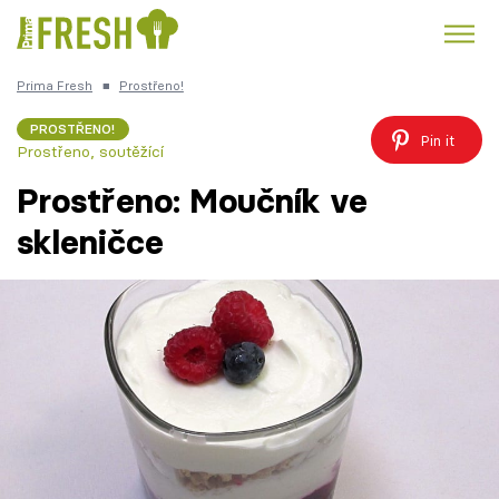
Prima Fresh
■
Prostřeno!
Kuře
Polévky k večeři
Rychlé večeře
Trendy:
PROSTŘENO!
Pin it
Prostřeno, soutěžící
Česká kuchyně
Čokoláda
Prostřeno: Moučník ve
skleničce
Témata
Recepty
Články
TV Program