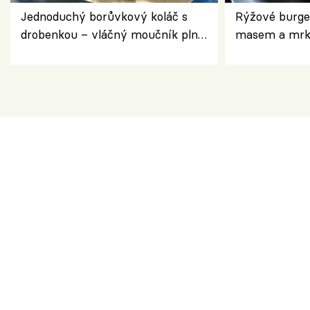
Jednoduchý borůvkový koláč s
Rýžové burge
drobenkou – vláčný moučník plný
masem a mrk
ovoce
salátem – leh