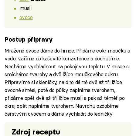
müsli
ovoce
Postup přípravy
Mražené ovoce dáme do hrnce. Přidáme cukr moučku a
vodu, vaříme do kašovité konzistence a dochutíme.
Necháme vychladnout na pokojovou teplotu. V misce si
smícháme tvarohy a dvě lžíce moučkového cukru.
Připravíme si skleničky, na dno dámě dvě až tři lžíce
ovocné směsi, poté do půlky zaplníme tvarohem,
přidáme opět dvě až tři lžíce müsli a pak až téměř po
okraj opět naplníme tvarohem. Navrchu ozdobíme
čerstvým ovocem a dáme vychladit do ledničky.
Zdroj receptu