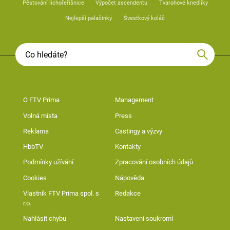
Pěstování lichořeřišnice
Výpočet ascendentu
Tvarohové knedlíky
Nejlepší palačinky
Švestkový koláč
O FTV Prima
Management
Volná místa
Press
Reklama
Castingy a výzvy
HbbTV
Kontakty
Podmínky užívání
Zpracování osobních údajů
Cookies
Nápověda
Vlastník FTV Prima spol. s
Redakce
r.o.
Nahlásit chybu
Nastavení soukromí