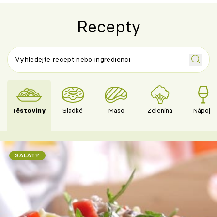
Recepty
Těstoviny
Sladké
Maso
Zelenina
Nápoje
SALÁTY