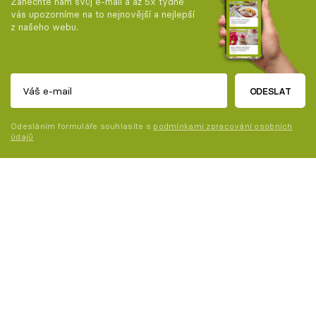
Zanechte nám svůj e-mail a až 5x týdně
vás upozorníme na to nejnovější a nejlepší
z našeho webu.
ODESLAT
Odesláním formuláře souhlasíte s
podmínkami zpracování osobních
údajů