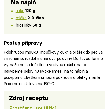
Na náplň
cukr
120 g
mléko
2-3 lžíce
hrozinky
50 g
Postup přípravy
Polohrubou mouku, moučkový cukr a prášek do pečiva
smícháme, rozdělíme na dvě poloviny. Dortovou formu
vymažeme hodně silnou vrstvou másla, na to
nasypeme polovinu sypké směsi, na to náplň a
posypeme zbytkem směsi a poklademe plátky másla.
Pečeme dozlatova na 180°C.
Zdroj receptu
Prostřeno, soutěžící