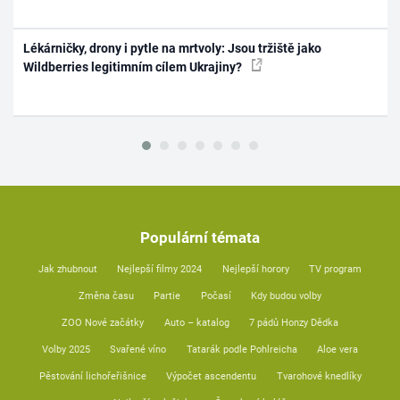
Lékárničky, drony i pytle na mrtvoly: Jsou tržiště jako
Wildberries legitimním cílem Ukrajiny?
Populární témata
Jak zhubnout
Nejlepší filmy 2024
Nejlepší horory
TV program
Změna času
Partie
Počasí
Kdy budou volby
ZOO Nové začátky
Auto – katalog
7 pádů Honzy Dědka
Volby 2025
Svařené víno
Tatarák podle Pohlreicha
Aloe vera
Pěstování lichořeřišnice
Výpočet ascendentu
Tvarohové knedlíky