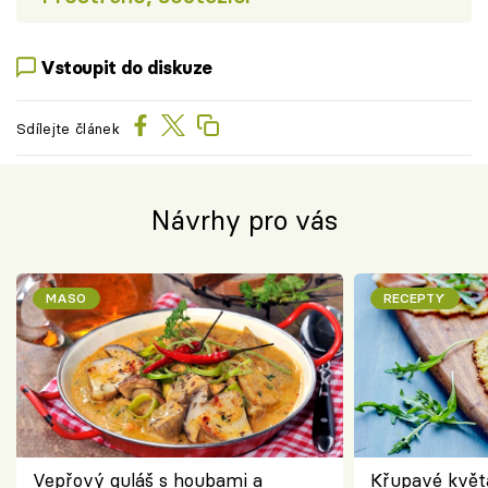
Vstoupit do diskuze
Sdílejte článek
Návrhy pro vás
MASO
RECEPTY
Vepřový guláš s houbami a
Křupavé květ