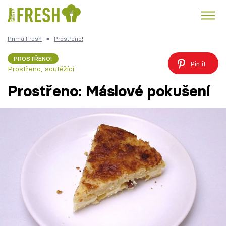
Prima Fresh
■
Prostřeno!
Kuře
Polévky k večeři
Rychlé večeře
Trendy:
PROSTŘENO!
Pin it
Prostřeno, soutěžící
Česká kuchyně
Čokoláda
Prostřeno: Máslové pokušení
Témata
Recepty
Články
TV Program