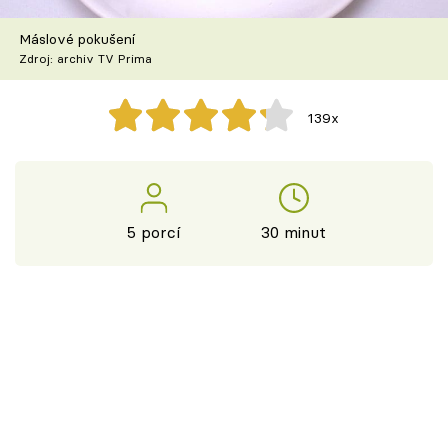
Škola vaření
Máslové pokušení
Zdroj: archiv TV Prima
Recepty z TV
Speciál: Cuketa
139x
Těhotnej kuchař
Sledujte prima+
5 porcí
30 minut
Přihlášení
Sledujte nás