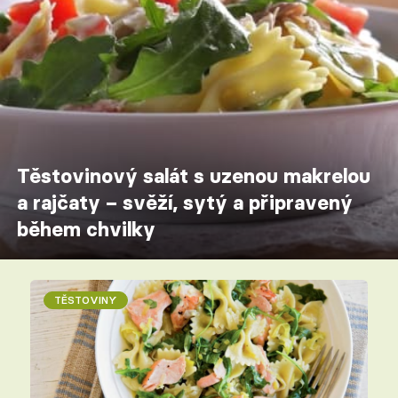
Těstovinový salát s uzenou makrelou
a rajčaty – svěží, sytý a připravený
během chvilky
TĚSTOVINY