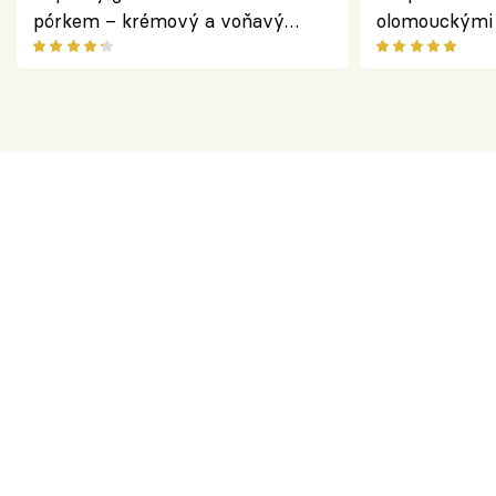
pórkem – krémový a voňavý
olomouckými 
pokrm z jednoho hrnce
bezlepkový o
českým sýre