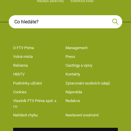
Nejlepší palačinky
Švestkový koláč
O FTV Prima
Management
Volná místa
Press
Reklama
Castingy a výzvy
HbbTV
Kontakty
Podmínky užívání
Zpracování osobních údajů
Cookies
Nápověda
Vlastník FTV Prima spol. s
Redakce
r.o.
Nahlásit chybu
Nastavení soukromí