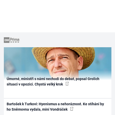
Úmorné, ministři s námi nechodí do debat, popsal Grolich
situaci v opozici. Chystá velký krok
Bartošek k Turkovi: Hyenismus a nehoráznost. Ke stíhání by
ho Sněmovna vydala, míní Vondráček