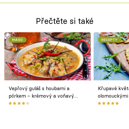
Přečtěte si také
MASO
RECEPTY
Vepřový guláš s houbami a
Křupavé květ
pórkem – krémový a voňavý
olomouckými 
pokrm z jednoho hrnce
bezlepkový o
českým sýre