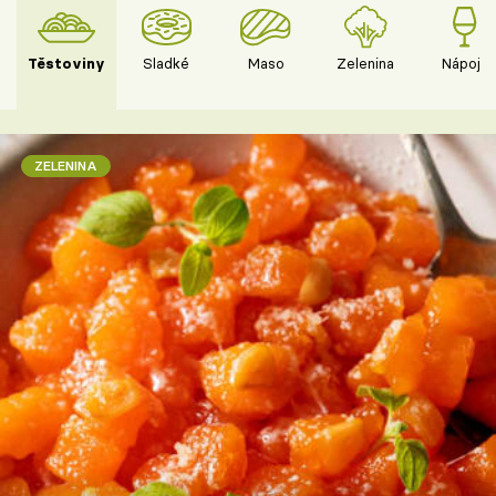
Těstoviny
Sladké
Maso
Zelenina
Nápoje
ZELENINA