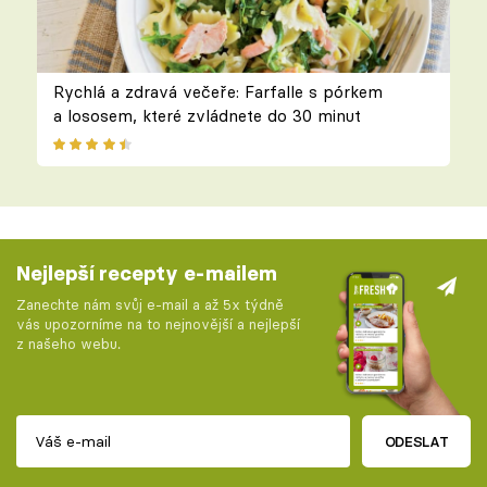
Rychlá a zdravá večeře: Farfalle s pórkem
a lososem, které zvládnete do 30 minut
Nejlepší recepty e-mailem
Zanechte nám svůj e-mail a až 5x týdně
vás upozorníme na to nejnovější a nejlepší
z našeho webu.
ODESLAT