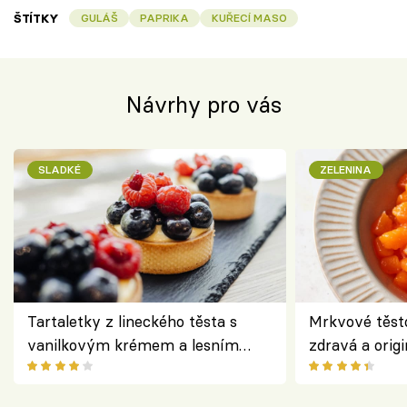
ŠTÍTKY
GULÁŠ
PAPRIKA
KUŘECÍ MASO
Návrhy pro vás
SLADKÉ
ZELENINA
Tartaletky z lineckého těsta s
Mrkvové těst
vanilkovým krémem a lesním
zdravá a origi
ovocem podle Bread Society
klasiky