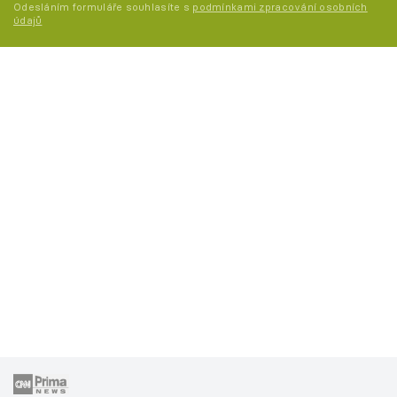
Odesláním formuláře souhlasíte s
podmínkami zpracování osobních
údajů