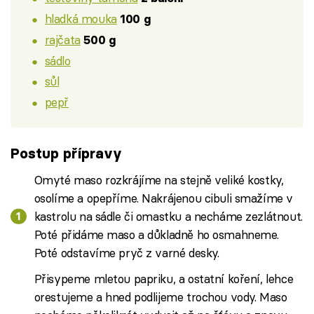
hladká mouka
100 g
rajčata
500 g
sádlo
sůl
pepř
Postup přípravy
Omyté maso rozkrájíme na stejně veliké kostky,
osolíme a opepříme. Nakrájenou cibuli smažíme v
kastrolu na sádle či omastku a necháme zezlátnout.
Poté přidáme maso a důkladně ho osmahneme.
Poté odstavíme pryč z varné desky.
Přisypeme mletou papriku, a ostatní koření, lehce
orestujeme a hned podlijeme trochou vody. Maso