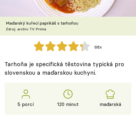
Škola vaření
Recepty z TV
Maďarský kuřecí paprikáš s tarhoňou
Zdroj: archiv TV Prima
Speciál: Cuketa
68x
Těhotnej kuchař
Tarhoňa je specifická těstovina typická pro
Sledujte prima+
slovenskou a maďarskou kuchyni.
Přihlášení
5 porcí
120 minut
maďarská
Sledujte nás