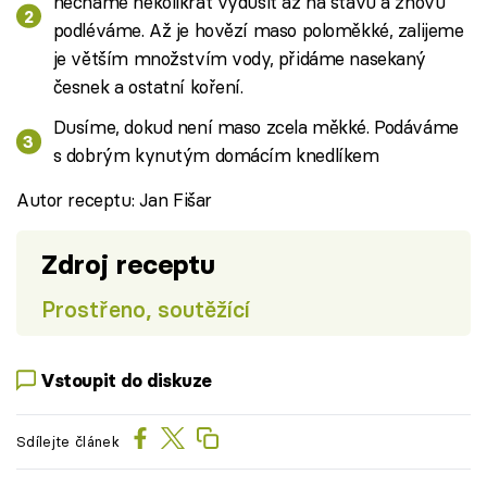
necháme několikrát vydusit až na šťávu a znovu
podléváme. Až je hovězí maso poloměkké, zalijeme
je větším množstvím vody, přidáme nasekaný
česnek a ostatní koření.
Dusíme, dokud není maso zcela měkké. Podáváme
s dobrým kynutým domácím knedlíkem
Autor receptu: Jan Fišar
Zdroj receptu
Prostřeno, soutěžící
Vstoupit do diskuze
Sdílejte článek