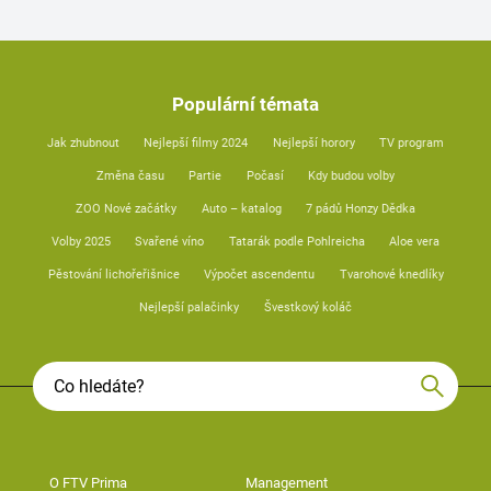
Populární témata
Jak zhubnout
Nejlepší filmy 2024
Nejlepší horory
TV program
Změna času
Partie
Počasí
Kdy budou volby
ZOO Nové začátky
Auto – katalog
7 pádů Honzy Dědka
Volby 2025
Svařené víno
Tatarák podle Pohlreicha
Aloe vera
Pěstování lichořeřišnice
Výpočet ascendentu
Tvarohové knedlíky
Nejlepší palačinky
Švestkový koláč
O FTV Prima
Management