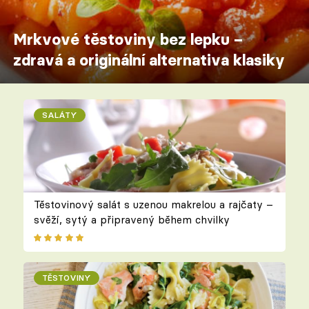
Mrkvové těstoviny bez lepku –
zdravá a originální alternativa klasiky
SALÁTY
Těstovinový salát s uzenou makrelou a rajčaty –
svěží, sytý a připravený během chvilky
TĚSTOVINY