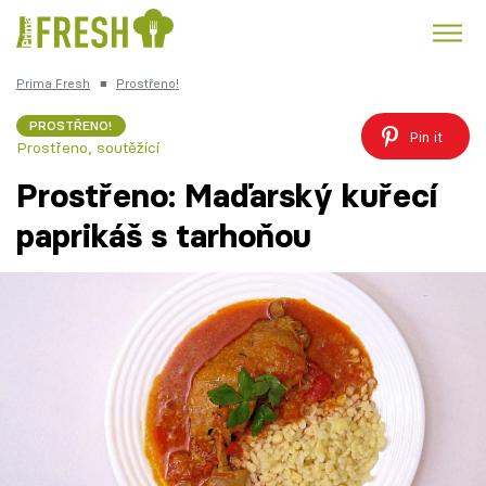
Prima Fresh
■
Prostřeno!
Kuře
Polévky k večeři
Rychlé večeře
Trendy:
PROSTŘENO!
Pin it
Prostřeno, soutěžící
Česká kuchyně
Čokoláda
Prostřeno: Maďarský kuřecí
paprikáš s tarhoňou
Témata
Recepty
Články
TV Program