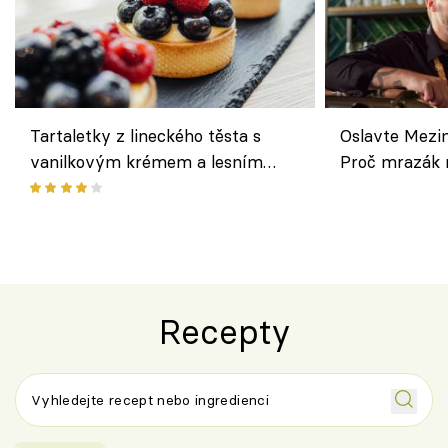
Tartaletky z lineckého těsta s
Oslavte Mezin
vanilkovým krémem a lesním
Proč mrazák n
ovocem podle Bread Society
horku vsadit 
Recepty