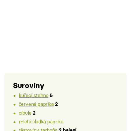
Suroviny
kuřecí stehno
5
červená paprika
2
cibule
2
mletá sladká paprika
těstoviny tarhoňa
2 balení