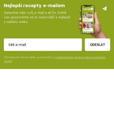
Nejlepší recepty e-mailem
Zanechte nám svůj e-mail a až 5x týdně
vás upozorníme na to nejnovější a nejlepší
z našeho webu.
ODESLAT
Odesláním formuláře souhlasíte s
podmínkami zpracování osobních
údajů