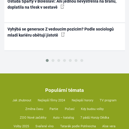
Ostuda Sparty v Boleslavi: Ani jednou nevystřelila na bránu,
doplatila na třesk v sestavě
Vyhýbá se generace Z vedoucím pozicím? Podle sociologů
mladí kariéru obětují jistotě
Populární témata
Jak zhubnout
Nejlepší filmy 2024
Nejlepší horory
TV program
Změna času
Partie
Počasí
Kdy budou volby
ZOO Nové začátky
Auto – katalog
7 pádů Honzy Dědka
Volby 2025
Svařené víno
Tatarák podle Pohlreicha
Aloe vera