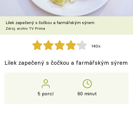
Škola vaření
Recepty z TV
Lilek zapečený s čočkou a farmářským sýrem
Zdroj: archiv TV Prima
Speciál: Cuketa
140x
Těhotnej kuchař
Lilek zapečený s čočkou a farmářským sýrem
Sledujte prima+
Přihlášení
5 porcí
60 minut
Sledujte nás