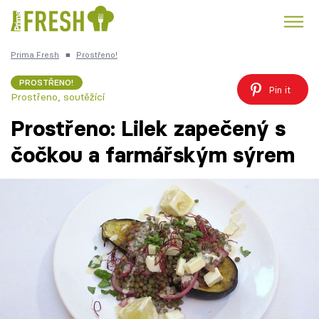
Prima Fresh
■
Prostřeno!
Kuře
Polévky k večeři
Rychlé večeře
Trendy:
PROSTŘENO!
Pin it
Prostřeno, soutěžící
Česká kuchyně
Čokoláda
Prostřeno: Lilek zapečený s
čočkou a farmářským sýrem
Témata
Recepty
Články
TV Program