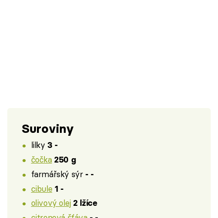
Suroviny
lilky
3 -
čočka
250 g
farmářský sýr
- -
cibule
1 -
olivový olej
2 lžíce
citronová šťáva
- -