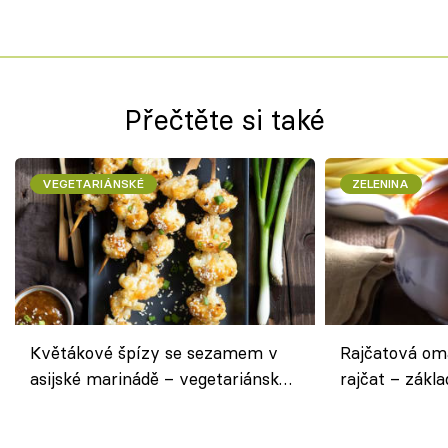
Přečtěte si také
VEGETARIÁNSKÉ
ZELENINA
Květákové špízy se sezamem v
Rajčatová om
asijské marinádě – vegetariánská
rajčat – zákla
chuťovka z grilu