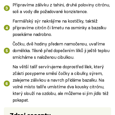
Připravíme zálivku z tahini, druhé poloviny citrónu,
soli a vody dle požadované konzistence.
Farmářský sýr nakrájíme na kostičky, taktéž
připravíme citrón či limetu na osminky a bazalku
posekáme nadrobno.
Čočku, dvě hodiny předem namočenou, uvaříme
doměkka. Těsně před dopečením lilků ji ještě teplou
smícháme s naloženou cibulkou.
Na větší talíř servírujeme doprostřed lilek, který
zčásti posypeme směsí čočky a cibulky, sýrem,
zalejeme zálivkou a navrch přidáme bazalku. Na
volné místo talíře umístíme dva kousky citrónu,
který slouží na ozdobu, ale můžeme si jím jídlo též
pokapat.