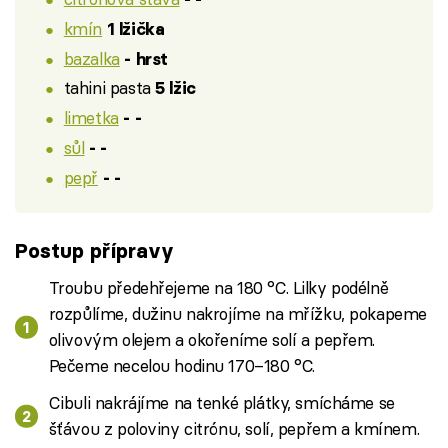
kmín
1 lžička
bazalka
- hrst
tahini pasta
5 lžic
limetka
- -
sůl
- -
pepř
- -
Postup přípravy
Troubu předehřejeme na 180 °C. Lilky podélně
rozpůlíme, dužinu nakrojíme na mřížku, pokapeme
olivovým olejem a okořeníme solí a pepřem.
Pečeme necelou hodinu 170–180 °C.
Cibuli nakrájíme na tenké plátky, smícháme se
šťávou z poloviny citrónu, solí, pepřem a kmínem.