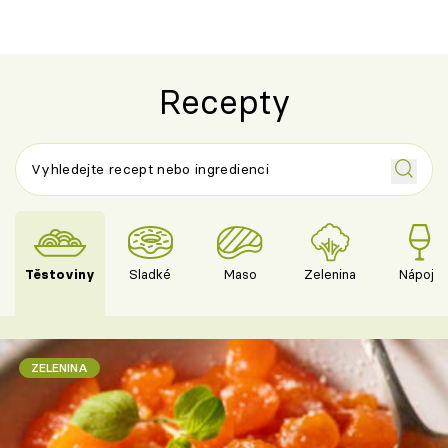
Recepty
Těstoviny
Sladké
Maso
Zelenina
Nápoje
ZELENINA