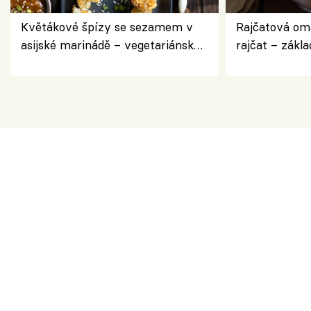
Květákové špízy se sezamem v
Rajčatová om
asijské marinádě – vegetariánská
rajčat – zákla
chuťovka z grilu