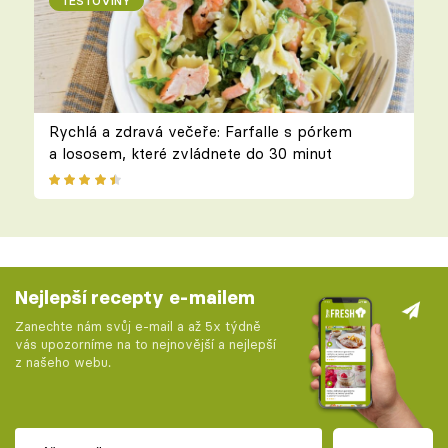
TĚSTOVINY
Rychlá a zdravá večeře: Farfalle s pórkem
a lososem, které zvládnete do 30 minut
Nejlepší recepty e-mailem
Zanechte nám svůj e-mail a až 5x týdně
vás upozorníme na to nejnovější a nejlepší
z našeho webu.