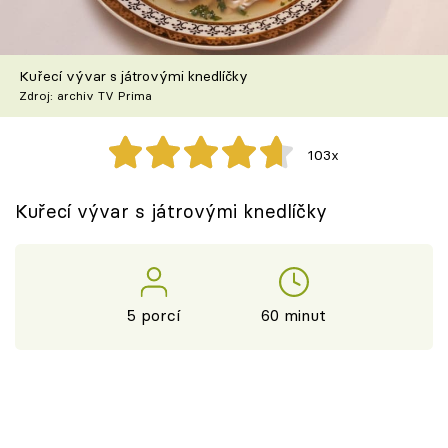
Škola vaření
Recepty z TV
Kuřecí vývar s játrovými knedlíčky
Zdroj: archiv TV Prima
Speciál: Cuketa
103x
Těhotnej kuchař
Kuřecí vývar s játrovými knedlíčky
Sledujte prima+
Přihlášení
5 porcí
60 minut
Sledujte nás