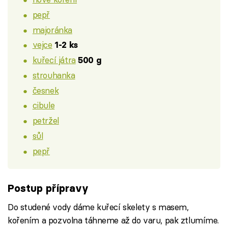
pepř
majoránka
vejce
1-2 ks
kuřecí játra
500 g
strouhanka
česnek
cibule
petržel
sůl
pepř
Postup přípravy
Do studené vody dáme kuřecí skelety s masem,
kořením a pozvolna táhneme až do varu, pak ztlumíme.