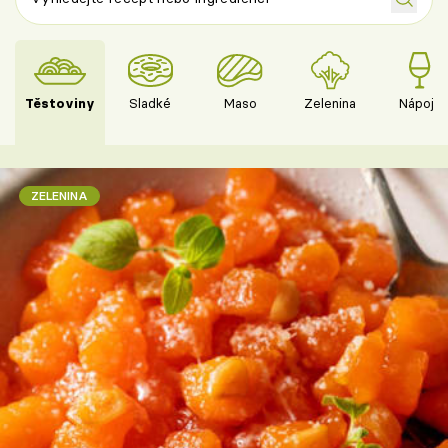
Těstoviny
Sladké
Maso
Zelenina
Nápoje
ZELENINA