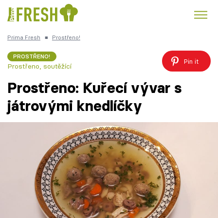
Prima Fresh
■
Prostřeno!
Kuře
Polévky k večeři
Rychlé večeře
Trendy:
PROSTŘENO!
Pin it
Prostřeno, soutěžící
Česká kuchyně
Čokoláda
Prostřeno: Kuřecí vývar s
játrovými knedlíčky
Témata
Recepty
Články
TV Program