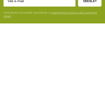
ODESLAT
Odesláním formuláře souhlasíte s
podmínkami zpracování osobních
údajů