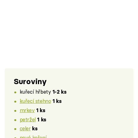
Suroviny
kuřecí hřbety
1-2 ks
kuřecí stehno
1 ks
mrkev
1 ks
petržel
1 ks
celer
ks
nové koření