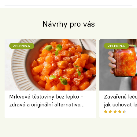
Návrhy pro vás
ZELENINA
ZELENINA
Mrkvové těstoviny bez lepku –
Zavařené lečo
zdravá a originální alternativa
jak uchovat l
klasiky