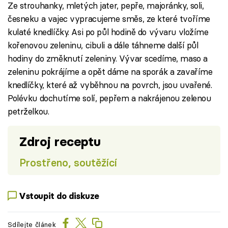
Ze strouhanky, mletých jater, pepře, majoránky, soli,
česneku a vajec vypracujeme směs, ze které tvoříme
kulaté knedlíčky. Asi po půl hodině do vývaru vložíme
kořenovou zeleninu, cibuli a dále táhneme další půl
hodiny do změknutí zeleniny. Vývar scedíme, maso a
zeleninu pokrájíme a opět dáme na sporák a zavaříme
knedlíčky, které až vyběhnou na povrch, jsou uvařené.
Polévku dochutíme solí, pepřem a nakrájenou zelenou
petrželkou.
Zdroj receptu
Prostřeno, soutěžící
Vstoupit do diskuze
Sdílejte článek