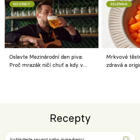
NOVINKY
ZELENINA
Oslavte Mezinárodní den piva:
Mrkvové těst
Proč mrazák ničí chuť a kdy v
zdravá a origi
horku vsadit na šnyt?
klasiky
Recepty