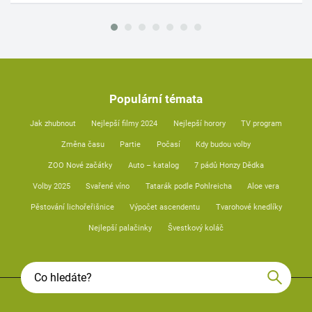
Populární témata
Jak zhubnout
Nejlepší filmy 2024
Nejlepší horory
TV program
Změna času
Partie
Počasí
Kdy budou volby
ZOO Nové začátky
Auto – katalog
7 pádů Honzy Dědka
Volby 2025
Svařené víno
Tatarák podle Pohlreicha
Aloe vera
Pěstování lichořeřišnice
Výpočet ascendentu
Tvarohové knedlíky
Nejlepší palačinky
Švestkový koláč