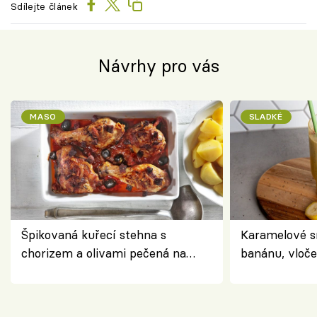
Sdílejte článek
Návrhy pro vás
MASO
SLADKÉ
Špikovaná kuřecí stehna s
Karamelové s
chorizem a olivami pečená na
banánu, vloče
letní zelenině – šťavnaté maso s
snídaně do sk
výraznou chutí inspirovanou
Španělskem