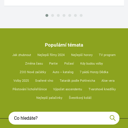
Populární témata
Jak zhubnout
Nejlepší filmy 2024
Nejlepší horory
TV program
Změna času
Partie
Počasí
Kdy budou volby
ZOO Nové začátky
Auto – katalog
7 pádů Honzy Dědka
Volby 2025
Svařené víno
Tatarák podle Pohlreicha
Aloe vera
Pěstování lichořeřišnice
Výpočet ascendentu
Tvarohové knedlíky
Nejlepší palačinky
Švestkový koláč