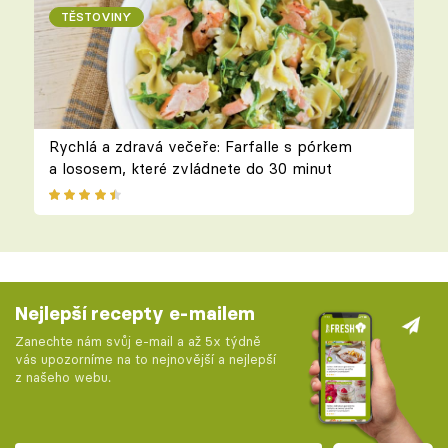
TĚSTOVINY
Rychlá a zdravá večeře: Farfalle s pórkem
a lososem, které zvládnete do 30 minut
Nejlepší recepty e-mailem
Zanechte nám svůj e-mail a až 5x týdně
vás upozorníme na to nejnovější a nejlepší
z našeho webu.