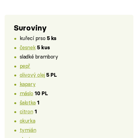
Suroviny
kuřecí prso
5 ks
česnek
5 kus
sladké brambory
pepř
olivový olej
5 PL
kapary
máslo
10 PL
šalotka
1
citron
1
okurka
tymián