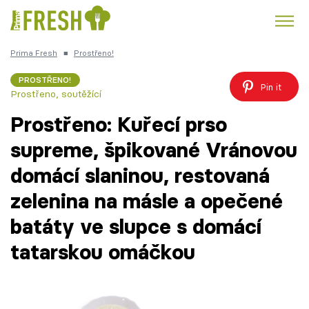
Prima Fresh
■
Prostřeno!
Kuře
Polévky k večeři
Rychlé večeře
Trendy:
PROSTŘENO!
Pin it
Prostřeno, soutěžící
Česká kuchyně
Čokoláda
Prostřeno: Kuřecí prso
supreme, špikované Vránovou
domácí slaninou, restovaná
Témata
zelenina na másle a opečené
Recepty
batáty ve slupce s domácí
tatarskou omáčkou
Články
TV Program