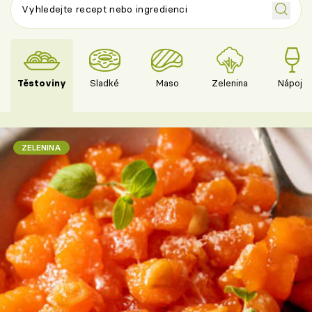
Těstoviny
Sladké
Maso
Zelenina
Nápoje
ZELENINA