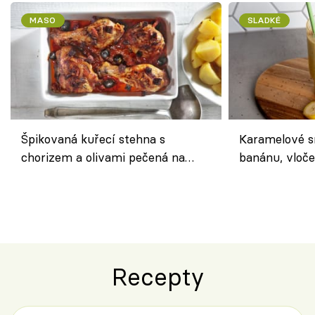
MASO
SLADKÉ
Špikovaná kuřecí stehna s
Karamelové s
chorizem a olivami pečená na
banánu, vloče
letní zelenině – šťavnaté maso s
snídaně do sk
výraznou chutí inspirovanou
Španělskem
Recepty