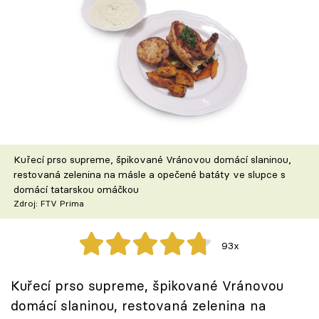
Škola vaření
Recepty z TV
Speciál: Cuketa
Těhotnej kuchař
Sledujte prima+
Kuřecí prso supreme, špikované Vránovou domácí slaninou,
restovaná zelenina na másle a opečené batáty ve slupce s
domácí tatarskou omáčkou
Přihlášení
Zdroj: FTV Prima
93x
Sledujte nás
Kuřecí prso supreme, špikované Vránovou
domácí slaninou, restovaná zelenina na