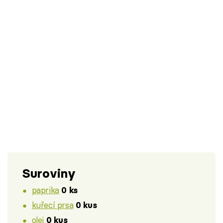
Suroviny
paprika
0 ks
kuřecí prsa
0 kus
olej
0 kus