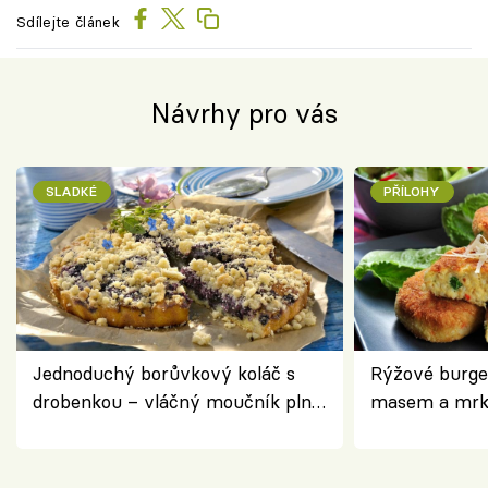
Sdílejte článek
Návrhy pro vás
SLADKÉ
PŘÍLOHY
Jednoduchý borůvkový koláč s
Rýžové burge
drobenkou – vláčný moučník plný
masem a mrk
ovoce
salátem – leh