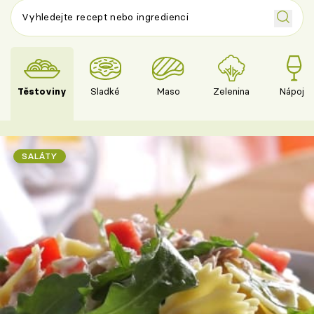
Těstoviny
Sladké
Maso
Zelenina
Nápoje
SALÁTY