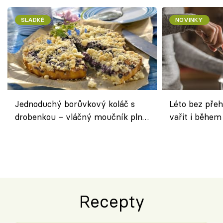
SLADKÉ
NOVINKY
Jednoduchý borůvkový koláč s
Léto bez přeh
drobenkou – vláčný moučník plný
vařit i během
ovoce
Recepty