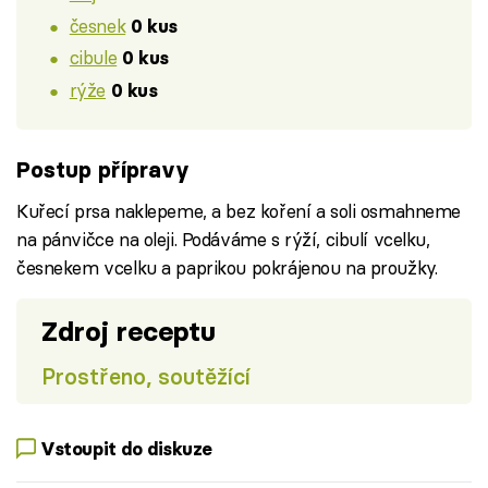
česnek
0 kus
cibule
0 kus
rýže
0 kus
Postup přípravy
Kuřecí prsa naklepeme, a bez koření a soli osmahneme
na pánvičce na oleji. Podáváme s rýží, cibulí vcelku,
česnekem vcelku a paprikou pokrájenou na proužky.
Zdroj receptu
Prostřeno, soutěžící
Vstoupit do diskuze