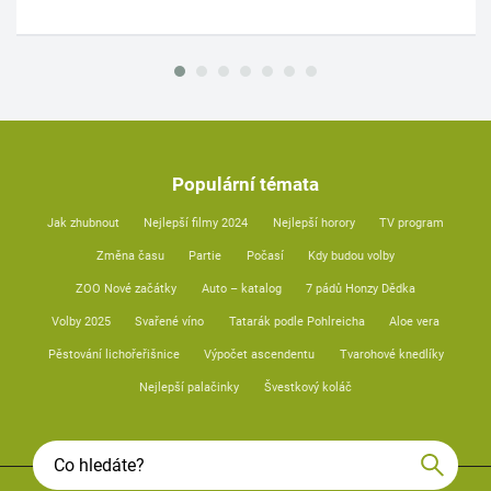
Populární témata
Jak zhubnout
Nejlepší filmy 2024
Nejlepší horory
TV program
Změna času
Partie
Počasí
Kdy budou volby
ZOO Nové začátky
Auto – katalog
7 pádů Honzy Dědka
Volby 2025
Svařené víno
Tatarák podle Pohlreicha
Aloe vera
Pěstování lichořeřišnice
Výpočet ascendentu
Tvarohové knedlíky
Nejlepší palačinky
Švestkový koláč