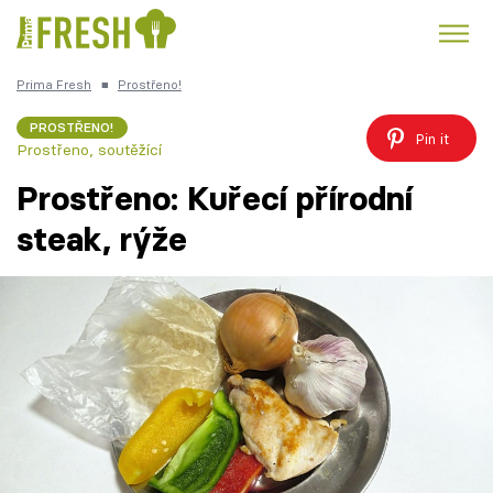
Prima Fresh
■
Prostřeno!
Kuře
Polévky k večeři
Rychlé večeře
Trendy:
PROSTŘENO!
Pin it
Prostřeno, soutěžící
Česká kuchyně
Čokoláda
Prostřeno: Kuřecí přírodní
steak, rýže
Témata
Recepty
Články
TV Program