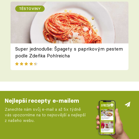
TĚSTOVINY
Super jednoduše: Špagety s paprikovým pestem
podle Zdeňka Pohlreicha
Nejlepší recepty e-mailem
Zanechte nám svůj e-mail a až 5x týdně
vás upozorníme na to nejnovější a nejlepší
z našeho webu.