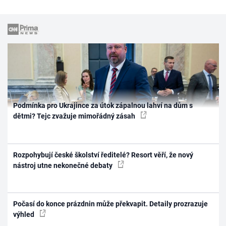
Podmínka pro Ukrajince za útok zápalnou lahví na dům s
dětmi? Tejc zvažuje mimořádný zásah
Rozpohybují české školství ředitelé? Resort věří, že nový
nástroj utne nekonečné debaty
Počasí do konce prázdnin může překvapit. Detaily prozrazuje
výhled