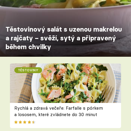
Těstovinový salát s uzenou makrelou
a rajčaty – svěží, sytý a připravený
během chvilky
TĚSTOVINY
Rychlá a zdravá večeře: Farfalle s pórkem
a lososem, které zvládnete do 30 minut