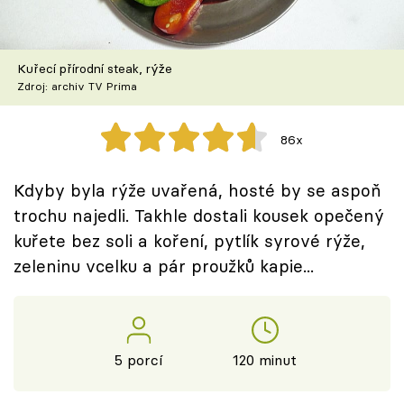
Škola vaření
Recepty z TV
Kuřecí přírodní steak, rýže
Zdroj: archiv TV Prima
Speciál: Cuketa
86x
Těhotnej kuchař
Kdyby byla rýže uvařená, hosté by se aspoň
Sledujte prima+
trochu najedli. Takhle dostali kousek opečený
kuřete bez soli a koření, pytlík syrové rýže,
Přihlášení
zeleninu vcelku a pár proužků kapie...
Sledujte nás
5 porcí
120 minut