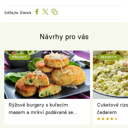
Sdílejte článek
Návrhy pro vás
PŘÍLOHY
RECEPTY
Rýžové burgery s kuřecím
Cuketové rizo
masem a mrkví podávané se
čedarem
salátem – lehká a chutná večeře