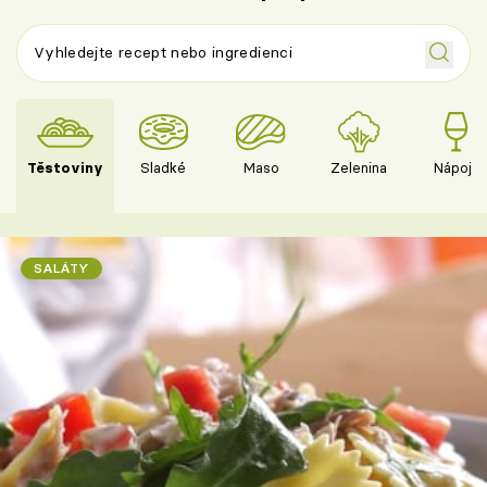
Těstoviny
Sladké
Maso
Zelenina
Nápoje
SALÁTY