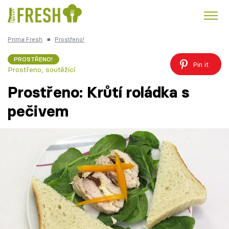
Prima Fresh
■
Prostřeno!
Kuře
Polévky k večeři
Rychlé večeře
Trendy:
PROSTŘENO!
Pin it
Prostřeno, soutěžící
Česká kuchyně
Čokoláda
Prostřeno: Krůtí roládka s
pečivem
Témata
Recepty
Články
TV Program