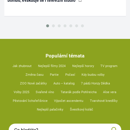
bombu, evakuuje se i televizní studio
Populární témata
Jak zhubnout
Nejlepší filmy 2024
Nejlepší horory
TV program
Změna času
Partie
Počasí
Kdy budou volby
ZOO Nové začátky
Auto – katalog
7 pádů Honzy Dědka
Volby 2025
Svařené víno
Tatarák podle Pohlreicha
Aloe vera
Pěstování lichořeřišnice
Výpočet ascendentu
Tvarohové knedlíky
Nejlepší palačinky
Švestkový koláč