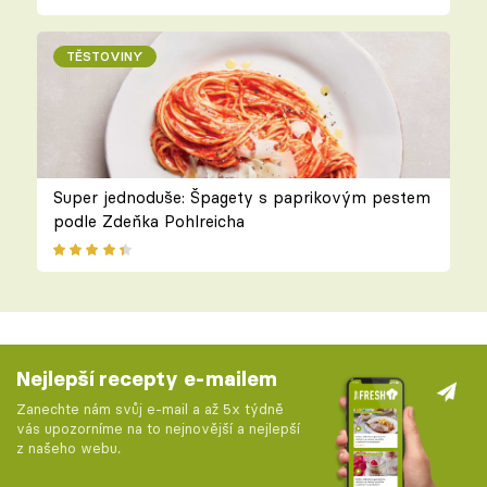
TĚSTOVINY
Super jednoduše: Špagety s paprikovým pestem
podle Zdeňka Pohlreicha
Nejlepší recepty e-mailem
Zanechte nám svůj e-mail a až 5x týdně
vás upozorníme na to nejnovější a nejlepší
z našeho webu.