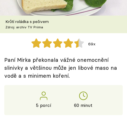
Škola vaření
Recepty z TV
Krůtí roládka s pečivem
Zdroj: archiv TV Prima
Speciál: Cuketa
69x
Těhotnej kuchař
Paní Mirka překonala vážné onemocnění
Sledujte prima+
slinivky a většinou může jen libové maso na
vodě a s minimem koření.
Přihlášení
Sledujte nás
5 porcí
60 minut