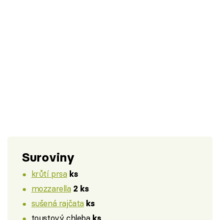
Suroviny
krůtí prsa
ks
mozzarella
2 ks
sušená rajčata
ks
toustový chleba
ks