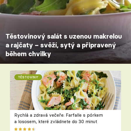
Těstovinový salát s uzenou makrelou
a rajčaty – svěží, sytý a připravený
během chvilky
TĚSTOVINY
Rychlá a zdravá večeře: Farfalle s pórkem
a lososem, které zvládnete do 30 minut