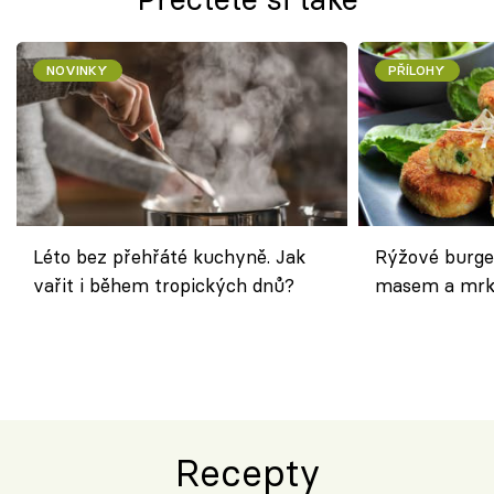
NOVINKY
PŘÍLOHY
Léto bez přehřáté kuchyně. Jak
Rýžové burge
vařit i během tropických dnů?
masem a mrk
salátem – leh
Recepty