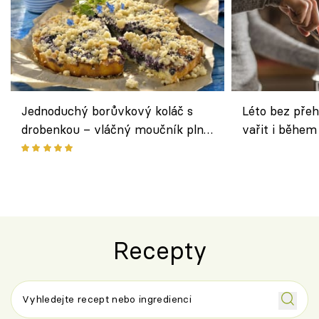
Jednoduchý borůvkový koláč s
Léto bez přeh
drobenkou – vláčný moučník plný
vařit i během
ovoce
Recepty