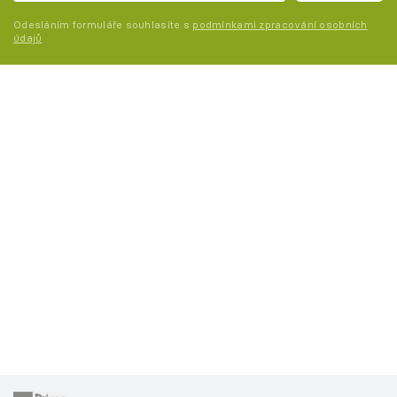
Odesláním formuláře souhlasíte s
podmínkami zpracování osobních
údajů