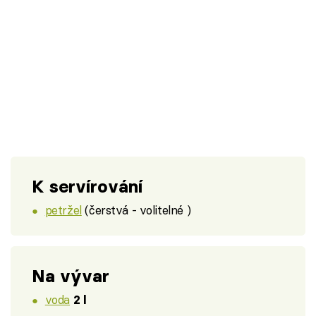
K servírování
petržel
(čerstvá - volitelné )
Na vývar
voda
2 l