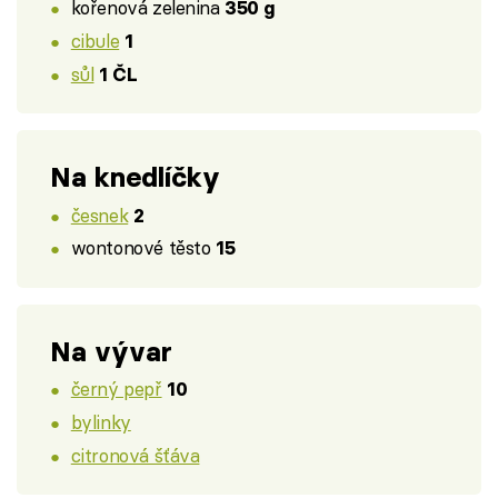
kořenová zelenina
350 g
cibule
1
sůl
1 ČL
Na knedlíčky
česnek
2
wontonové těsto
15
Na vývar
černý pepř
10
bylinky
citronová šťáva