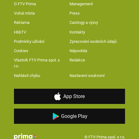
O FTV Prima
Management
Volná místa
Press
Reklama
Castingy a výzvy
HbbTV
Kontakty
Podmínky užívání
Zpracování osobních údajů
Cookies
Nápověda
Vlastník FTV Prima spol. s
Redakce
r.o.
Nahlásit chybu
Nastavení soukromí
App Store
Google Play
© FTV Prima spol. s r.o.