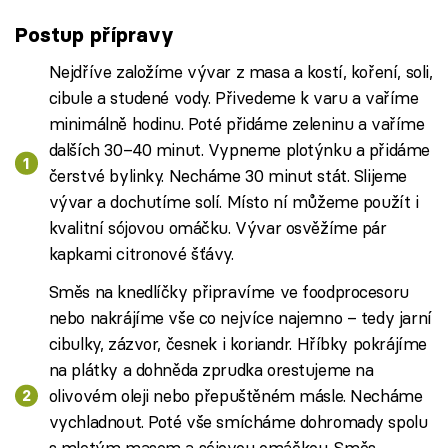
Postup přípravy
Nejdříve založíme vývar z masa a kostí, koření, soli,
cibule a studené vody. Přivedeme k varu a vaříme
minimálně hodinu. Poté přidáme zeleninu a vaříme
dalších 30–40 minut. Vypneme plotýnku a přidáme
čerstvé bylinky. Necháme 30 minut stát. Slijeme
vývar a dochutíme solí. Místo ní můžeme použít i
kvalitní sójovou omáčku. Vývar osvěžíme pár
kapkami citronové šťávy.
Směs na knedlíčky připravíme ve foodprocesoru
nebo nakrájíme vše co nejvíce najemno – tedy jarní
cibulky, zázvor, česnek i koriandr. Hříbky pokrájíme
na plátky a dohněda zprudka orestujeme na
olivovém oleji nebo přepuštěném másle. Necháme
vychladnout. Poté vše smícháme dohromady spolu
s mletým masem a sójovou omáčkou. Směs