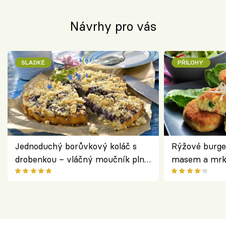
Návrhy pro vás
SLADKÉ
PŘÍLOHY
Jednoduchý borůvkový koláč s
Rýžové burge
drobenkou – vláčný moučník plný
masem a mrk
ovoce
salátem – leh