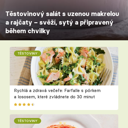
Těstovinový salát s uzenou makrelou
a rajčaty – svěží, sytý a připravený
během chvilky
TĚSTOVINY
Rychlá a zdravá večeře: Farfalle s pórkem
a lososem, které zvládnete do 30 minut
TĚSTOVINY