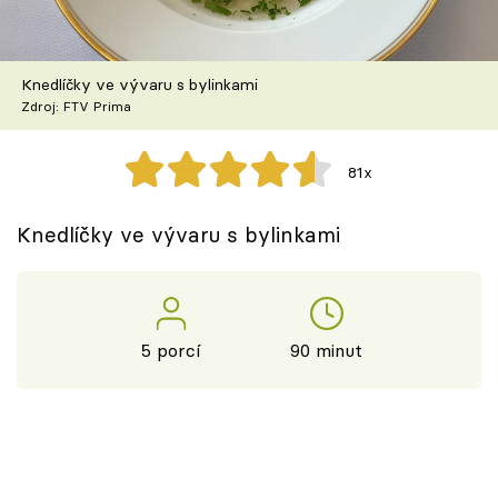
Škola vaření
Recepty z TV
Knedlíčky ve vývaru s bylinkami
Zdroj: FTV Prima
Speciál: Cuketa
81x
Těhotnej kuchař
Knedlíčky ve vývaru s bylinkami
Sledujte prima+
Přihlášení
5 porcí
90 minut
Sledujte nás