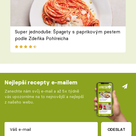
Super jednoduše: Špagety s paprikovým pestem
podle Zdeňka Pohlreicha
Nejlepší recepty e-mailem
Zanechte nám svůj e-mail a až 5x týdně
vás upozorníme na to nejnovější a nejlepší
z našeho webu.
ODESLAT