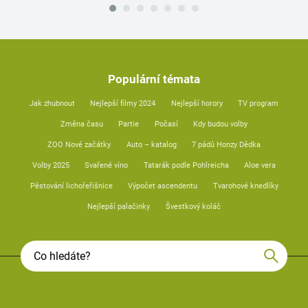
Populární témata
Jak zhubnout
Nejlepší filmy 2024
Nejlepší horory
TV program
Změna času
Partie
Počasí
Kdy budou volby
ZOO Nové začátky
Auto – katalog
7 pádů Honzy Dědka
Volby 2025
Svařené víno
Tatarák podle Pohlreicha
Aloe vera
Pěstování lichořeřišnice
Výpočet ascendentu
Tvarohové knedlíky
Nejlepší palačinky
Švestkový koláč