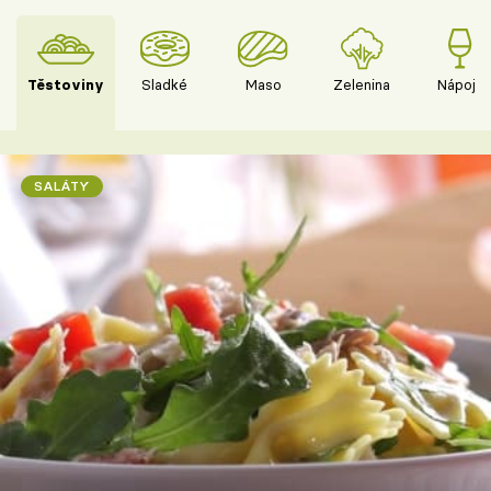
Těstoviny
Sladké
Maso
Zelenina
Nápoje
SALÁTY