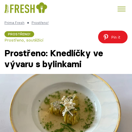
Prima Fresh
■
Prostřeno!
Kuře
Polévky k večeři
Rychlé večeře
Trendy:
PROSTŘENO!
Pin it
Prostřeno, soutěžící
Česká kuchyně
Čokoláda
Prostřeno: Knedlíčky ve
vývaru s bylinkami
Témata
Recepty
Články
TV Program