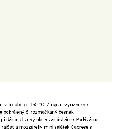
e v troubě při 150 °C. Z rajčat vyřízneme
áme pokrájený či rozmačkaný česnek,
, přidáme olivový olej a zamícháme. Podáváme
rajčat a mozzarelly mini salátek Caprese s