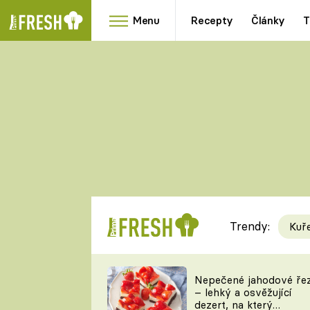
Menu
Recepty
Články
T
Oblíbené
Přílohy
recepty
HRANOLKY
HOUBY
KNEDLÍKY
DÝNĚ
KAŠE
RYCHLOVKY
Trendy:
Kuř
Populární
Videorecept
Nepečené jahodové ře
– lehký a osvěžující
kuchaři
dezert, na který
TEĎ VAŘÍ ŠÉF!