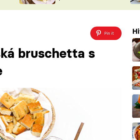
ŠÉFREDAK
VYCHYTÁVKY
SOUTĚŽ FR
NA NÁKUPECH
ČASOPIS
Hi
Pin it
ská bruschetta s
e