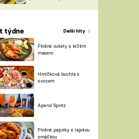
TORKY
ESH
t týdne
Další hity
Plněné cukety s krůtím
masem
Hrníčková buchta s
ovocem
Aperol Spritz
Plněné papriky s rajskou
omáčkou