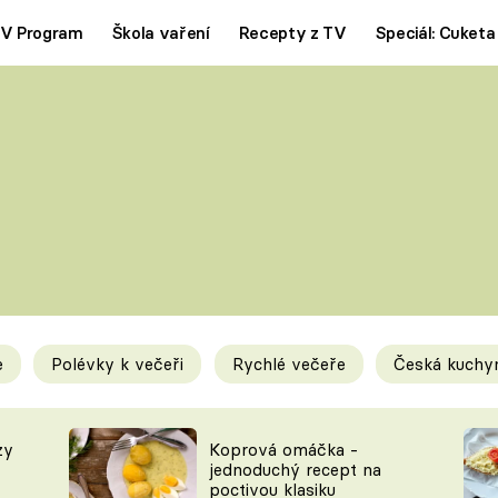
V Program
Škola vaření
Recepty z TV
Speciál: Cuketa
Polévky
Saláty
ČESKÁ KLASIKA
TĚSTOVIN
SILNÉ VÝVARY
SLADKÉ
KRÉMOVÉ
BEZMASÁ J
e
Polévky k večeři
Rychlé večeře
Česká kuchy
y
Tipy a triky
Novink
zy
Koprová omáčka -
jednoduchý recept na
poctivou klasiku
KAM ZA JÍDLEM
BLOG