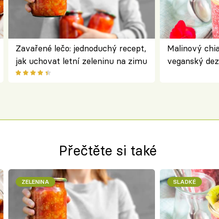
Zavařené lečo: jednoduchý recept,
Malinový chi
jak uchovat letní zeleninu na zimu
veganský dez
ořechů
Přečtěte si také
ZELENINA
SLADKÉ