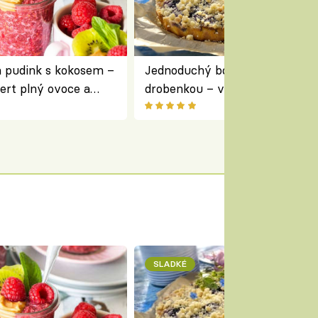
a pudink s kokosem –
Jednoduchý borůvkový koláč s
ert plný ovoce a
drobenkou – vláčný moučník p
ovoce
SLADKÉ