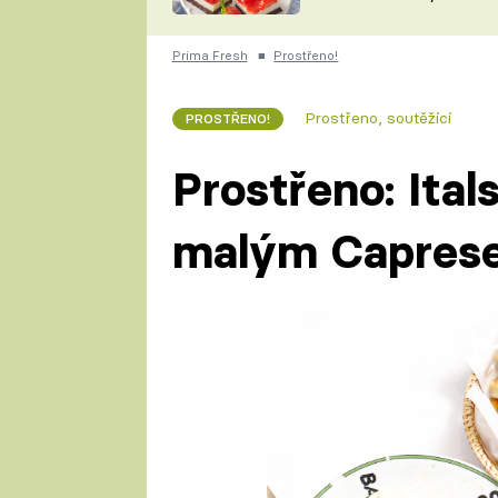
nepotřebujete troubu
ZDENĚK
ČESKO NA TALÍŘI
POHLREICH
Prima Fresh
■
Prostřeno!
KAROLÍNA,
JAROSLAV SAPÍK
DOMÁCÍ
Prostřeno, soutěžící
PROSTŘENO!
KUCHAŘKA
KAROLÍNA
KAMBERSKÁ
Prostřeno: Ital
malým Capres