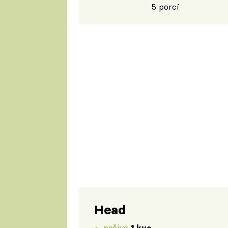
5 porcí
Head
pečivo