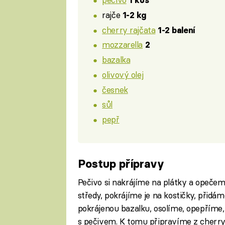
1 kus
rajče
1-2 kg
cherry rajčata
1-2 balení
mozzarella
2
bazalka
olivový olej
česnek
sůl
pepř
Postup přípravy
Pečivo si nakrájíme na plátky a opečem
středy, pokrájíme je na kostičky, přid
pokrájenou bazalku, osolíme, opepříme
s pečivem. K tomu připravíme z cherry 