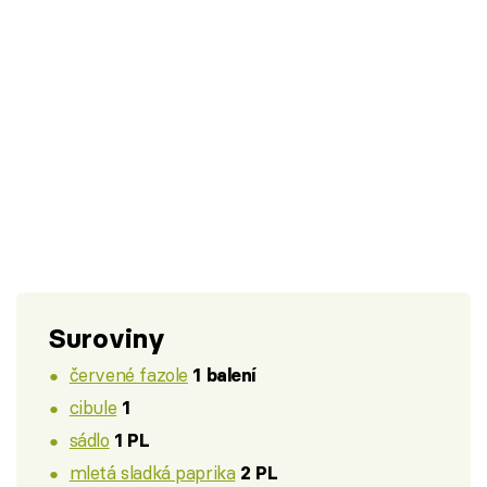
Suroviny
červené fazole
1 balení
cibule
1
sádlo
1 PL
mletá sladká paprika
2 PL