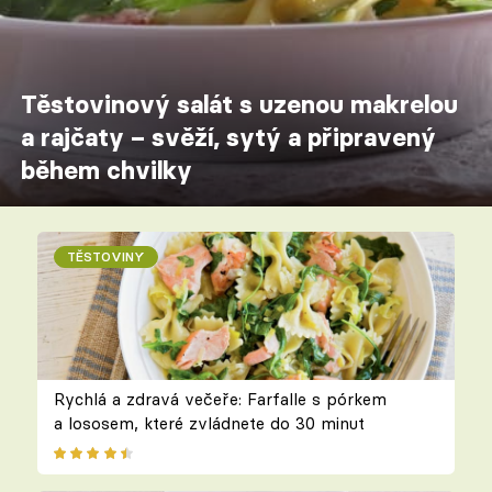
Těstovinový salát s uzenou makrelou
a rajčaty – svěží, sytý a připravený
během chvilky
TĚSTOVINY
Rychlá a zdravá večeře: Farfalle s pórkem
a lososem, které zvládnete do 30 minut