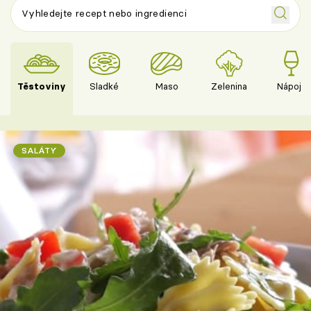
Těstoviny
Sladké
Maso
Zelenina
Nápoje
SALÁTY