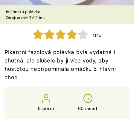
Škola vaření
Indiánská polévka
Zdroj: archiv TV Prima
Recepty z TV
Speciál: Cuketa
114x
Těhotnej kuchař
Pikantní fazolová polévka byla vydatná i
chutná, ale slušelo by jí více vody, aby
Sledujte prima+
hustotou nepřipomínala omáčku či hlavní
chod.
Přihlášení
Sledujte nás
5 porcí
60 minut