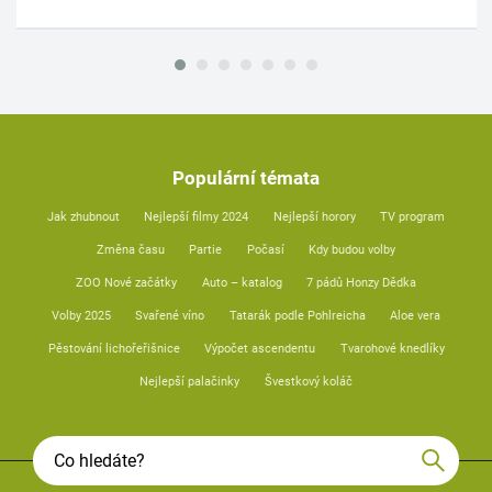
Populární témata
Jak zhubnout
Nejlepší filmy 2024
Nejlepší horory
TV program
Změna času
Partie
Počasí
Kdy budou volby
ZOO Nové začátky
Auto – katalog
7 pádů Honzy Dědka
Volby 2025
Svařené víno
Tatarák podle Pohlreicha
Aloe vera
Pěstování lichořeřišnice
Výpočet ascendentu
Tvarohové knedlíky
Nejlepší palačinky
Švestkový koláč