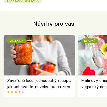
ZAKYSANÁ SMETANA
Návrhy pro vás
ZELENINA
SLADKÉ
Zavařené lečo: jednoduchý recept,
Malinový chi
jak uchovat letní zeleninu na zimu
veganský dez
ořechů