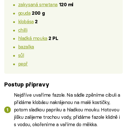
zakysaná smetana
120 ml
gouda
200 g
klobása
2
chilli
hladká mouka
2 PL
bazalka
sůl
pepř
Postup přípravy
Nejdříve uvaříme fazole. Na sádle zpěníme cibuli a
přidáme klobásu nakrájenou na malé kostičky,
potom sladkou papriku a hladkou mouku. Hotovou
jíšku zalijeme trochou vody, přidáme fazole klidně i
s vodou, okořeníme a vaříme do měkka.