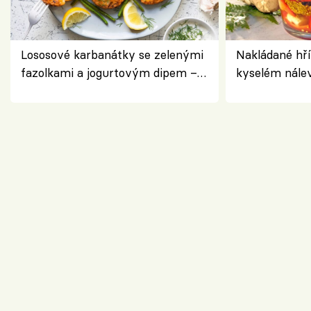
Lososové karbanátky se zelenými
Nakládané hří
fazolkami a jogurtovým dipem –
kyselém nále
svěží letní oběd
chuťovka do 