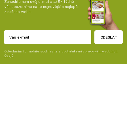
Zanechte nám svůj e-mail a až 5x týdně
vás upozorníme na to nejnovější a nejlepší
z našeho webu.
ODESLAT
Odesláním formuláře souhlasíte s
podmínkami zpracování osobních
údajů