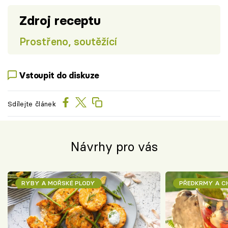
Zdroj receptu
Prostřeno, soutěžící
Vstoupit do diskuze
Sdílejte článek
Návrhy pro vás
RYBY A MOŘSKÉ PLODY
PŘEDKRMY A 