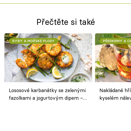
Přečtěte si také
RYBY A MOŘSKÉ PLODY
PŘEDKRMY A 
Lososové karbanátky se zelenými
Nakládané hří
fazolkami a jogurtovým dipem –
kyselém nále
svěží letní oběd
chuťovka do 