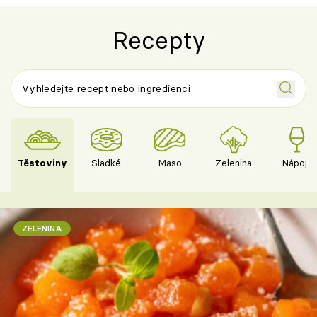
Recepty
Těstoviny
Sladké
Maso
Zelenina
Nápoje
ZELENINA