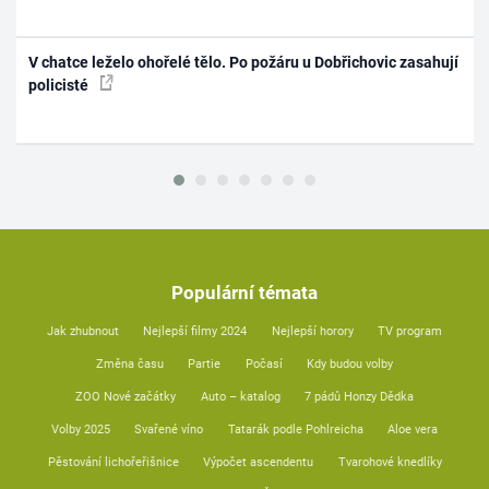
V chatce leželo ohořelé tělo. Po požáru u Dobřichovic zasahují
policisté
Populární témata
Jak zhubnout
Nejlepší filmy 2024
Nejlepší horory
TV program
Změna času
Partie
Počasí
Kdy budou volby
ZOO Nové začátky
Auto – katalog
7 pádů Honzy Dědka
Volby 2025
Svařené víno
Tatarák podle Pohlreicha
Aloe vera
Pěstování lichořeřišnice
Výpočet ascendentu
Tvarohové knedlíky