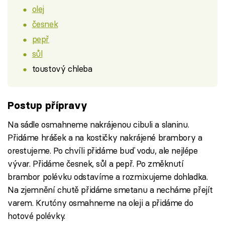
olej
česnek
pepř
sůl
toustový chleba
Postup přípravy
Na sádle osmahneme nakrájenou cibuli a slaninu.
Přidáme hrášek a na kostičky nakrájené brambory a
orestujeme. Po chvíli přidáme buď vodu, ale nejlépe
vývar. Přidáme česnek, sůl a pepř. Po změknutí
brambor polévku odstavíme a rozmixujeme dohladka.
Na zjemnění chutě přidáme smetanu a necháme přejít
varem. Krutóny osmahneme na oleji a přidáme do
hotové polévky.