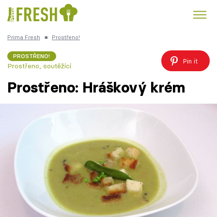
Prima Fresh
■
Prostřeno!
Kuře
Polévky k večeři
Rychlé večeře
Trendy:
PROSTŘENO!
Pin it
Prostřeno, soutěžící
Česká kuchyně
Čokoláda
Prostřeno: Hráškový krém
Témata
Recepty
Články
TV Program