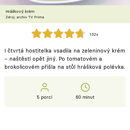
Škola vaření
Hráškový krém
Zdroj: archiv TV Prima
Recepty z TV
Speciál: Cuketa
132x
Těhotnej kuchař
I čtvrtá hostitelka vsadila na zeleninový krém
– naštěstí opět jiný. Po tomatovém a
Sledujte prima+
brokolicovém přišla na stůl hrášková polévka.
Přihlášení
5 porcí
60 minut
Sledujte nás