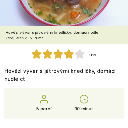
Škola vaření
Recepty z TV
Hovězí vývar s játrovými knedlíčky, domácí nudle
Speciál: Cuketa
Zdroj: archiv TV Prima
Těhotnej kuchař
111x
Sledujte prima+
Hovězí vývar s játrovými knedlíčky, domácí
nudle ct
Přihlášení
Sledujte nás
5 porcí
90 minut