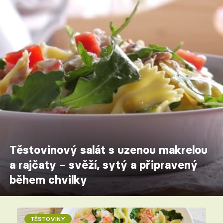
Těstovinový salát s uzenou makrelou
a rajčaty – svěží, sytý a připravený
během chvilky
TĚSTOVINY