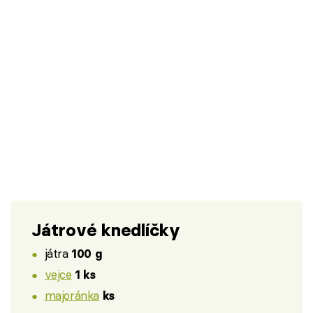
Játrové knedlíčky
játra
100 g
vejce
1 ks
majoránka
ks