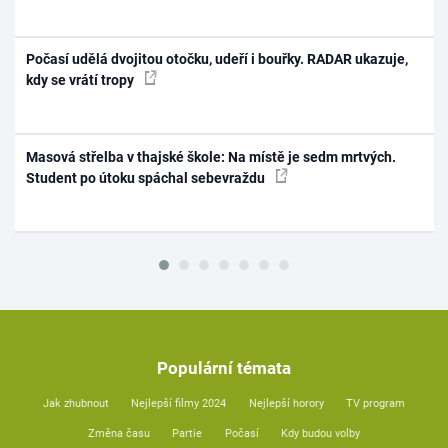
Počasí udělá dvojitou otočku, udeří i bouřky. RADAR ukazuje,
kdy se vrátí tropy
Masová střelba v thajské škole: Na místě je sedm mrtvých.
Student po útoku spáchal sebevraždu
Populární témata
Jak zhubnout
Nejlepší filmy 2024
Nejlepší horory
TV program
Změna času
Partie
Počasí
Kdy budou volby