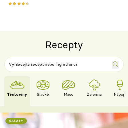
ořechů
Recepty
Těstoviny
Sladké
Maso
Zelenina
Nápoje
SALÁTY