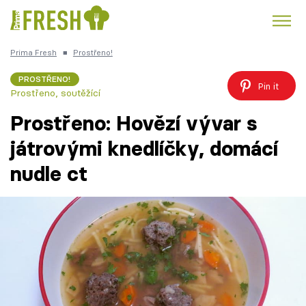
Prima Fresh
■
Prostřeno!
Kuře
Polévky k večeři
Rychlé večeře
Trendy:
PROSTŘENO!
Pin it
Prostřeno, soutěžící
Česká kuchyně
Čokoláda
Prostřeno: Hovězí vývar s
játrovými knedlíčky, domácí
nudle ct
Témata
Recepty
Články
TV Program