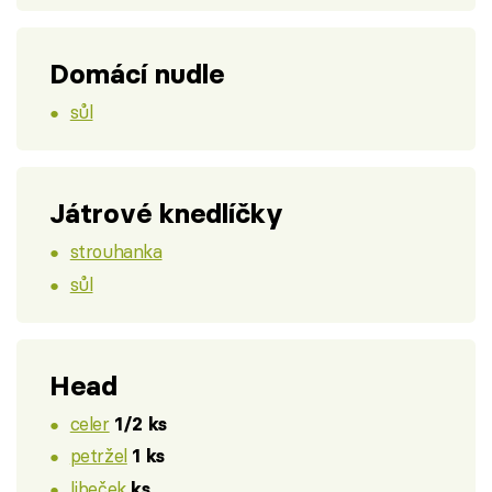
Domácí nudle
sůl
Játrové knedlíčky
strouhanka
sůl
Head
celer
1/2 ks
petržel
1 ks
libeček
ks