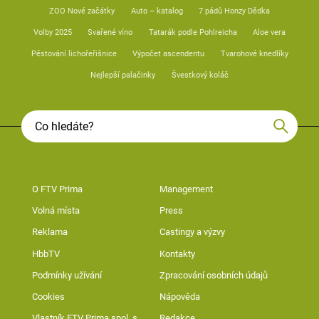
ZOO Nové začátky
Auto – katalog
7 pádů Honzy Dědka
Volby 2025
Svařené víno
Tatarák podle Pohlreicha
Aloe vera
Pěstování lichořeřišnice
Výpočet ascendentu
Tvarohové knedlíky
Nejlepší palačinky
Švestkový koláč
O FTV Prima
Management
Volná místa
Press
Reklama
Castingy a výzvy
HbbTV
Kontakty
Podmínky užívání
Zpracování osobních údajů
Cookies
Nápověda
Vlastník FTV Prima spol. s
Redakce