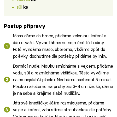
sůl
ks
Postup přípravy
Maso dáme do hrnce, přidáme zeleninu, koření a
dáme vařit. Vývar táhneme nejméně tři hodiny.
Poté vyndáme maso, obereme, vložíme zpět do
polévky, dochutíme dle potřeby, přidáme bylinky.
Domácí nudle: Mouku smícháme s vejcem, přidáme
vodu, sůl a rozmícháme vidličkou. Těsto vyválíme
na co nejslabší placku. Necháme oschnout 5 minut.
Placku nařežeme na pruhy asi 3–4 cm široké, dáme
je na sebe a krájíme slabé nudličky.
Játrové knedlíčky: Játra rozmixujeme, přidáme
vejce a koření, zahustíme strouhankou dle potřeby.
Vytvarujeme kuličky, které vaříme v horké vodě.