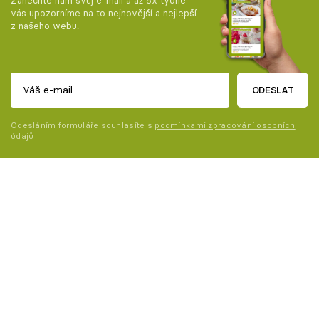
Zanechte nám svůj e-mail a až 5x týdně
vás upozorníme na to nejnovější a nejlepší
z našeho webu.
ODESLAT
Odesláním formuláře souhlasíte s
podmínkami zpracování osobních
údajů