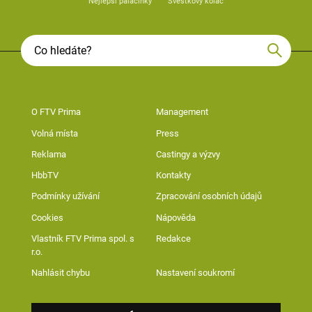
Nejlepší palačinky
Švestkový koláč
O FTV Prima
Management
Volná místa
Press
Reklama
Castingy a výzvy
HbbTV
Kontakty
Podmínky užívání
Zpracování osobních údajů
Cookies
Nápověda
Vlastník FTV Prima spol. s
Redakce
r.o.
Nahlásit chybu
Nastavení soukromí