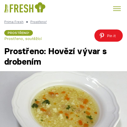
Prima Fresh
■
Prostřeno!
Kuře
Polévky k večeři
Rychlé večeře
Trendy:
PROSTŘENO!
Pin it
Prostřeno, soutěžící
Česká kuchyně
Čokoláda
Prostřeno: Hovězí vývar s
drobením
Témata
Recepty
Články
TV Program