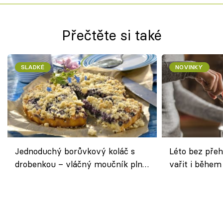
Přečtěte si také
SLADKÉ
NOVINKY
Jednoduchý borůvkový koláč s
Léto bez přeh
drobenkou – vláčný moučník plný
vařit i během
ovoce