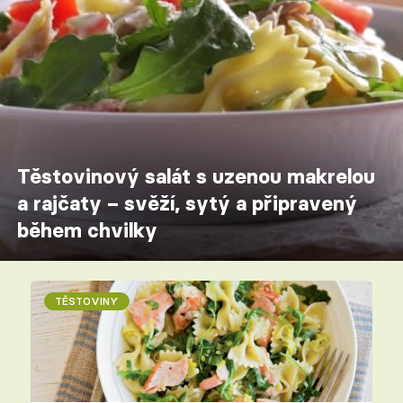
Těstovinový salát s uzenou makrelou
a rajčaty – svěží, sytý a připravený
během chvilky
TĚSTOVINY