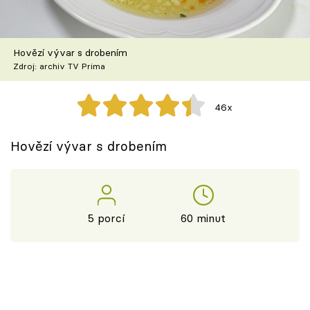
Škola vaření
Recepty z TV
Hovězí vývar s drobením
Zdroj: archiv TV Prima
Speciál: Cuketa
46x
Těhotnej kuchař
Hovězí vývar s drobením
Sledujte prima+
Přihlášení
5 porcí
60 minut
Sledujte nás