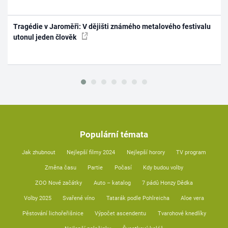
Tragédie v Jaroměři: V dějišti známého metalového festivalu
utonul jeden člověk
Populární témata
Jak zhubnout
Nejlepší filmy 2024
Nejlepší horory
TV program
Změna času
Partie
Počasí
Kdy budou volby
ZOO Nové začátky
Auto – katalog
7 pádů Honzy Dědka
Volby 2025
Svařené víno
Tatarák podle Pohlreicha
Aloe vera
Pěstování lichořeřišnice
Výpočet ascendentu
Tvarohové knedlíky