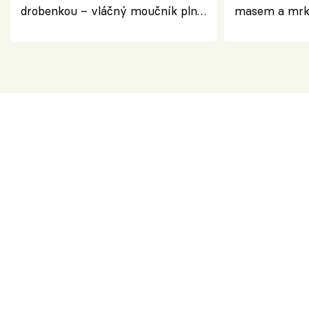
drobenkou – vláčný moučník plný
masem a mrk
ovoce
salátem – leh