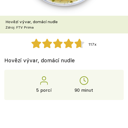
Škola vaření
Recepty z TV
Hovězí vývar, domácí nudle
Zdroj: FTV Prima
Speciál: Cuketa
117x
Těhotnej kuchař
Hovězí vývar, domácí nudle
Sledujte prima+
Přihlášení
5 porcí
90 minut
Sledujte nás