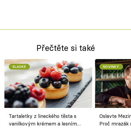
Přečtěte si také
SLADKÉ
NOVINKY
Tartaletky z lineckého těsta s
Oslavte Mezin
vanilkovým krémem a lesním
Proč mrazák n