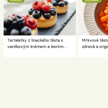
SLADKÉ
ZELENINA
Tartaletky z lineckého těsta s
Mrkvové těst
vanilkovým krémem a lesním
zdravá a origi
ovocem podle Bread Society
klasiky