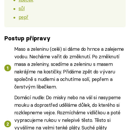
sůl
pepř
Postup přípravy
Maso a zeleninu (celé) si dáme do hrnce a zalejeme
vodou. Necháme vařit do změknutí. Po změknutí
masa a zeleniny, scedíme a zeleninu s masem
nakrájíme na kostičky. Přidáme zpět do vývaru
společně s nudlemi a ochutíme solí, pepřem a
čerstvým libečkem.
Domácí nudle: Do misky nebo na vál si nasypeme
mouku a doprostřed uděláme důlek, do kterého si
rozklepneme vejce. Rozmícháme vidličkou a poté
vypracujeme rukou v nelepivé těsto. Těsto si
vyválíme na velmi tenké pláty. Suché pláty