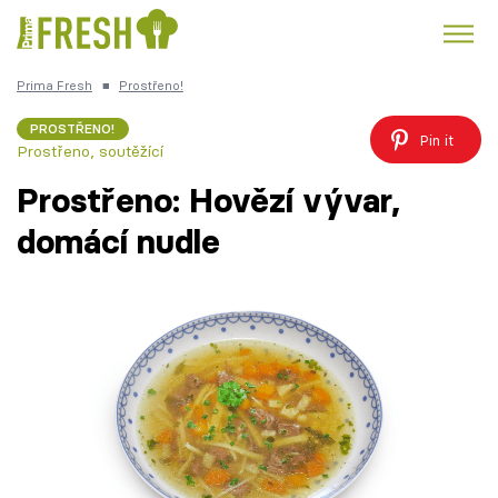
Prima Fresh
■
Prostřeno!
Kuře
Polévky k večeři
Rychlé večeře
Trendy:
PROSTŘENO!
Pin it
Prostřeno, soutěžící
Česká kuchyně
Čokoláda
Prostřeno: Hovězí vývar,
domácí nudle
Témata
Recepty
Články
TV Program