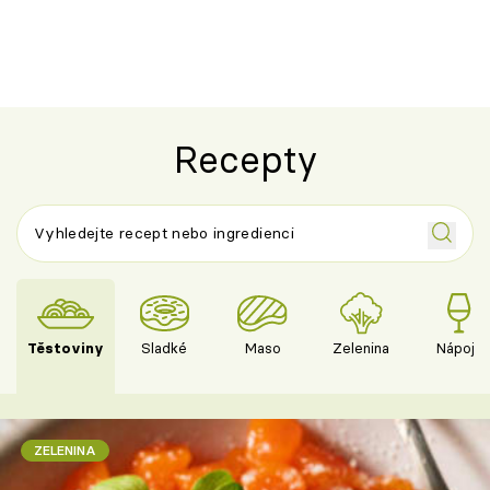
ovocem podle Bread Society
horku vsadit 
Recepty
Těstoviny
Sladké
Maso
Zelenina
Nápoje
ZELENINA