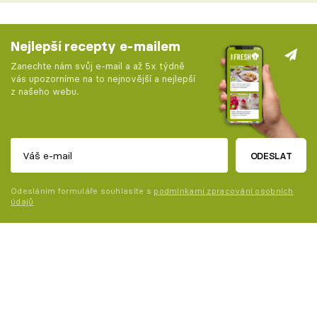
Nejlepší recepty e-mailem
Zanechte nám svůj e-mail a až 5x týdně
vás upozorníme na to nejnovější a nejlepší
z našeho webu.
ODESLAT
Odesláním formuláře souhlasíte s
podmínkami zpracování osobních
údajů