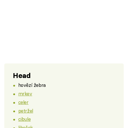
Head
hovězí žebra
mrkev
celer
petržel
cibule
libeček