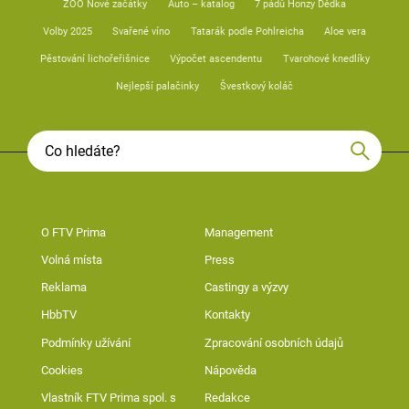
ZOO Nové začátky
Auto – katalog
7 pádů Honzy Dědka
Volby 2025
Svařené víno
Tatarák podle Pohlreicha
Aloe vera
Pěstování lichořeřišnice
Výpočet ascendentu
Tvarohové knedlíky
Nejlepší palačinky
Švestkový koláč
O FTV Prima
Management
Volná místa
Press
Reklama
Castingy a výzvy
HbbTV
Kontakty
Podmínky užívání
Zpracování osobních údajů
Cookies
Nápověda
Vlastník FTV Prima spol. s
Redakce