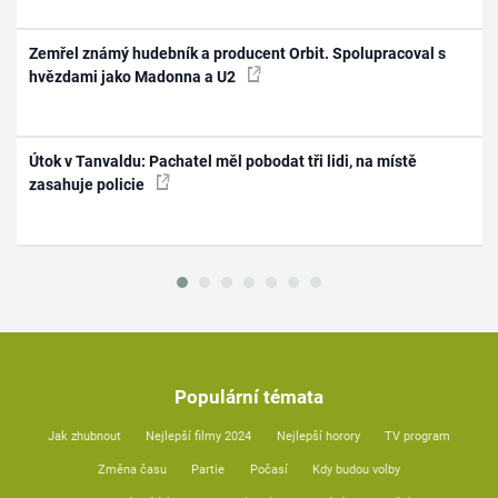
Zemřel známý hudebník a producent Orbit. Spolupracoval s
hvězdami jako Madonna a U2
Útok v Tanvaldu: Pachatel měl pobodat tři lidi, na místě
zasahuje policie
Populární témata
Jak zhubnout
Nejlepší filmy 2024
Nejlepší horory
TV program
Změna času
Partie
Počasí
Kdy budou volby