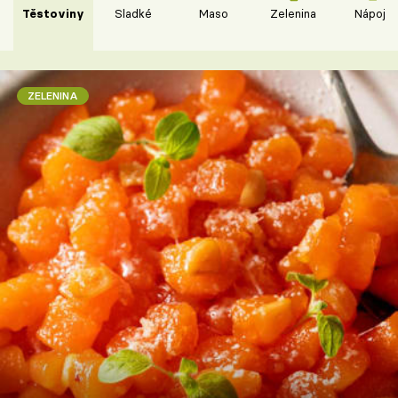
Těstoviny
Sladké
Maso
Zelenina
Nápoje
ZELENINA