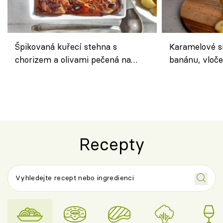
Špikovaná kuřecí stehna s
Karamelové s
chorizem a olivami pečená na
banánu, vloče
letní zelenině – šťavnaté maso s
snídaně do sk
výraznou chutí inspirovanou
Španělskem
Recepty