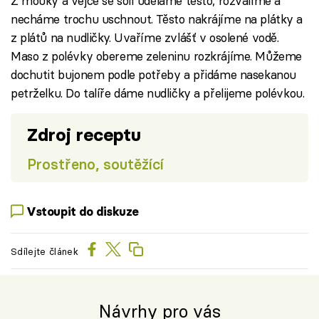
Z mouky a vejce se solí uděláme těsto, rozválíme a
necháme trochu uschnout. Těsto nakrájíme na plátky a
z plátů na nudličky. Uvaříme zvlášť v osolené vodě.
Maso z polévky obereme zeleninu rozkrájíme. Můžeme
dochutit bujonem podle potřeby a přidáme nasekanou
petrželku. Do talíře dáme nudličky a přelijeme polévkou.
Zdroj receptu
Prostřeno, soutěžící
Vstoupit do diskuze
Sdílejte článek
Návrhy pro vás