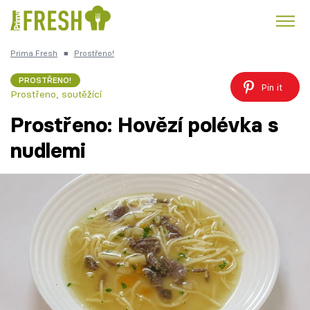
Prima Fresh
■
Prostřeno!
Kuře
Polévky k večeři
Rychlé večeře
Trendy:
PROSTŘENO!
Pin it
Prostřeno, soutěžící
Česká kuchyně
Čokoláda
Prostřeno: Hovězí polévka s
nudlemi
Témata
Recepty
Články
TV Program