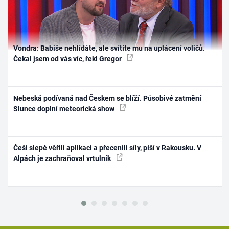
Vondra: Babiše nehlídáte, ale svítíte mu na uplácení voličů.
Čekal jsem od vás víc, řekl Gregor
Nebeská podívaná nad Českem se blíží. Působivé zatmění
Slunce doplní meteorická show
Češi slepě věřili aplikaci a přecenili síly, píší v Rakousku. V
Alpách je zachraňoval vrtulník