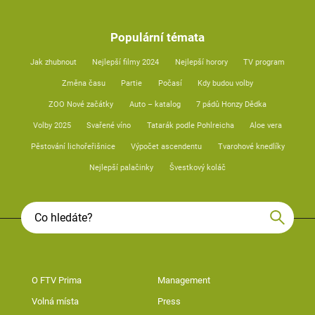
Populární témata
Jak zhubnout
Nejlepší filmy 2024
Nejlepší horory
TV program
Změna času
Partie
Počasí
Kdy budou volby
ZOO Nové začátky
Auto – katalog
7 pádů Honzy Dědka
Volby 2025
Svařené víno
Tatarák podle Pohlreicha
Aloe vera
Pěstování lichořeřišnice
Výpočet ascendentu
Tvarohové knedlíky
Nejlepší palačinky
Švestkový koláč
O FTV Prima
Management
Volná místa
Press