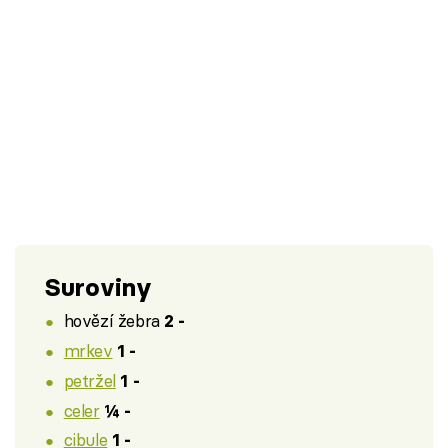
Suroviny
hovězí žebra
2 -
mrkev
1 -
petržel
1 -
celer
¼ -
cibule
1 -