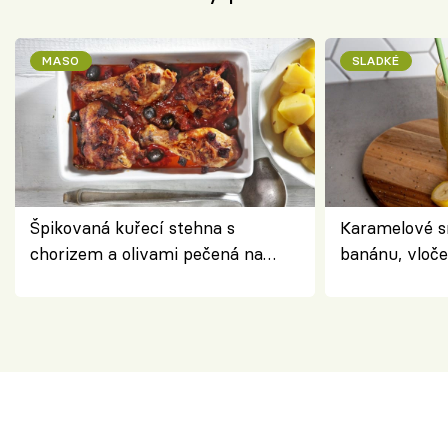
MASO
SLADKÉ
Špikovaná kuřecí stehna s
Karamelové s
chorizem a olivami pečená na
banánu, vloče
letní zelenině – šťavnaté maso s
snídaně do sk
výraznou chutí inspirovanou
Španělskem