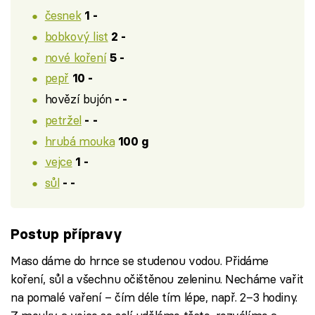
česnek
1 -
bobkový list
2 -
nové koření
5 -
pepř
10 -
hovězí bujón
- -
petržel
- -
hrubá mouka
100 g
vejce
1 -
sůl
- -
Postup přípravy
Maso dáme do hrnce se studenou vodou. Přidáme
koření, sůl a všechnu očištěnou zeleninu. Necháme vařit
na pomalé vaření – čím déle tím lépe, např. 2–3 hodiny.