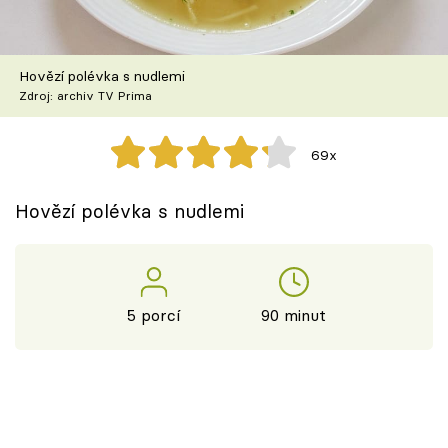
Škola vaření
Recepty z TV
Hovězí polévka s nudlemi
Zdroj: archiv TV Prima
Speciál: Cuketa
69x
Těhotnej kuchař
Hovězí polévka s nudlemi
Sledujte prima+
Přihlášení
5 porcí
90 minut
Sledujte nás