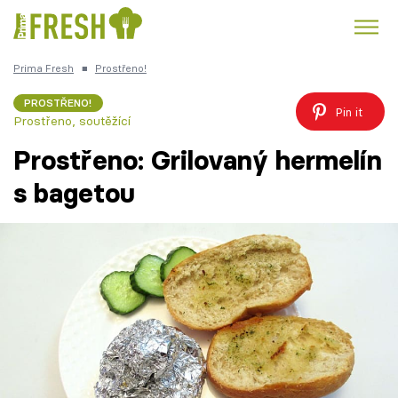
Prima Fresh
■
Prostřeno!
Kuře
Polévky k večeři
Rychlé večeře
Trendy:
PROSTŘENO!
Pin it
Prostřeno, soutěžící
Česká kuchyně
Čokoláda
Prostřeno: Grilovaný hermelín
s bagetou
Témata
Recepty
Články
TV Program