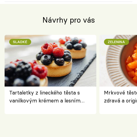
Návrhy pro vás
SLADKÉ
ZELENINA
Tartaletky z lineckého těsta s
Mrkvové těst
vanilkovým krémem a lesním
zdravá a origi
ovocem podle Bread Society
klasiky