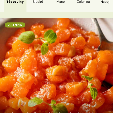
Těstoviny
Sladké
Maso
Zelenina
Nápoje
ZELENINA