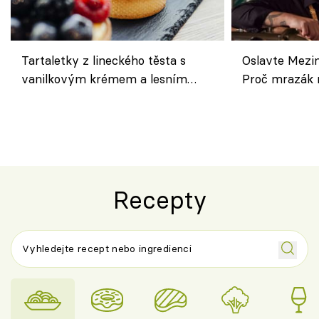
Tartaletky z lineckého těsta s
Oslavte Mezin
vanilkovým krémem a lesním
Proč mrazák n
ovocem podle Bread Society
horku vsadit 
Recepty