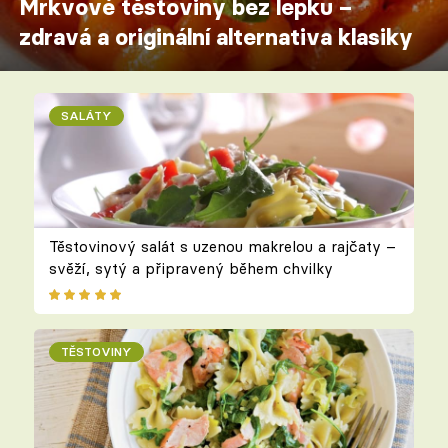
Mrkvové těstoviny bez lepku –
zdravá a originální alternativa klasiky
SALÁTY
Těstovinový salát s uzenou makrelou a rajčaty –
svěží, sytý a připravený během chvilky
TĚSTOVINY