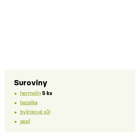
Suroviny
hermelín
5 ks
bazalka
bylinková sůl
pepř