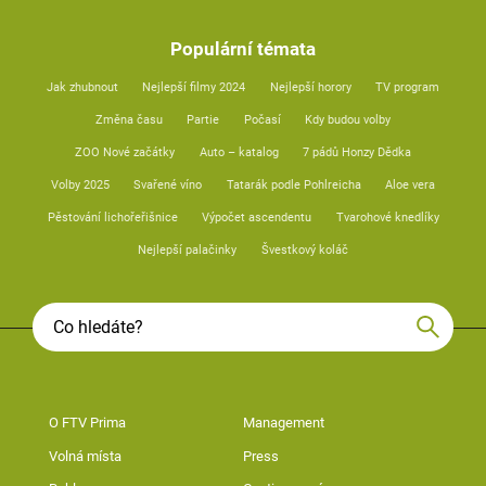
Populární témata
Jak zhubnout
Nejlepší filmy 2024
Nejlepší horory
TV program
Změna času
Partie
Počasí
Kdy budou volby
ZOO Nové začátky
Auto – katalog
7 pádů Honzy Dědka
Volby 2025
Svařené víno
Tatarák podle Pohlreicha
Aloe vera
Pěstování lichořeřišnice
Výpočet ascendentu
Tvarohové knedlíky
Nejlepší palačinky
Švestkový koláč
O FTV Prima
Management
Volná místa
Press