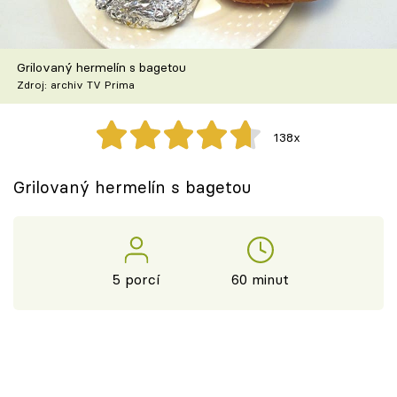
Škola vaření
Recepty z TV
Grilovaný hermelín s bagetou
Zdroj: archiv TV Prima
Speciál: Cuketa
138x
Těhotnej kuchař
Grilovaný hermelín s bagetou
Sledujte prima+
Přihlášení
5 porcí
60 minut
Sledujte nás