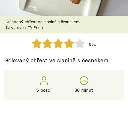
Škola vaření
Recepty z TV
Grilovaný chřest ve slanině s česnekem
Zdroj: archiv TV Prima
Speciál: Cuketa
65x
Těhotnej kuchař
Grilovaný chřest ve slanině s česnekem
Sledujte prima+
Přihlášení
5 porcí
30 minut
Sledujte nás