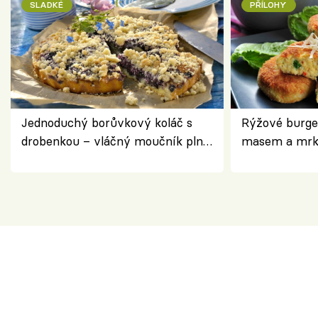
SLADKÉ
PŘÍLOHY
Jednoduchý borůvkový koláč s
Rýžové burge
drobenkou – vláčný moučník plný
masem a mrk
ovoce
salátem – leh