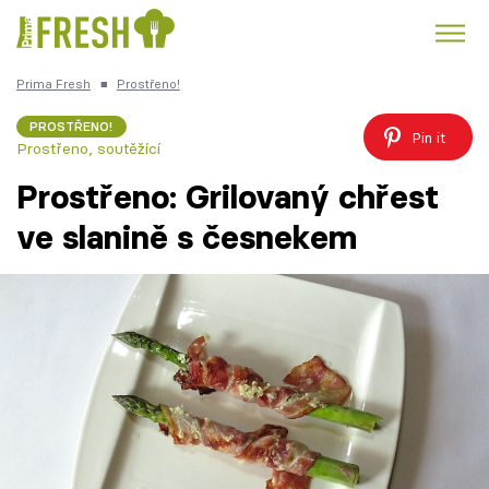
Prima Fresh
■
Prostřeno!
Kuře
Polévky k večeři
Rychlé večeře
Trendy:
PROSTŘENO!
Pin it
Prostřeno, soutěžící
Česká kuchyně
Čokoláda
Prostřeno: Grilovaný chřest
ve slanině s česnekem
Témata
Recepty
Články
TV Program