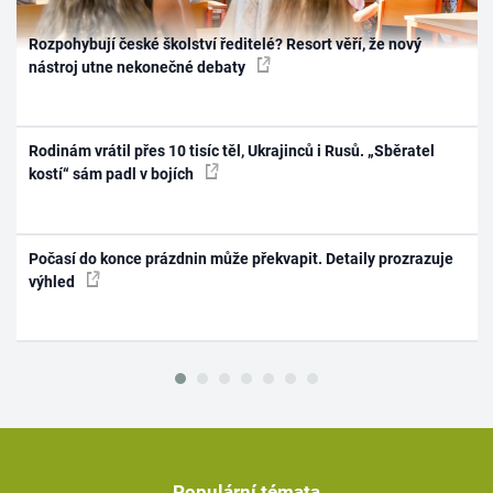
Rozpohybují české školství ředitelé? Resort věří, že nový
nástroj utne nekonečné debaty
Rodinám vrátil přes 10 tisíc těl, Ukrajinců i Rusů. „Sběratel
kostí“ sám padl v bojích
Počasí do konce prázdnin může překvapit. Detaily prozrazuje
výhled
Populární témata