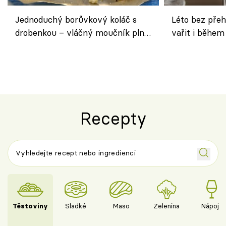
Jednoduchý borůvkový koláč s
Léto bez přeh
drobenkou – vláčný moučník plný
vařit i během
ovoce
Recepty
Těstoviny
Sladké
Maso
Zelenina
Nápoje