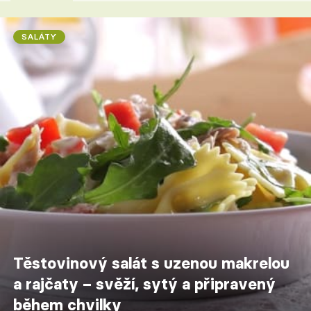
SALÁTY
Těstovinový salát s uzenou makrelou
a rajčaty – svěží, sytý a připravený
během chvilky