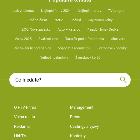
Jak zhubnout
Nejlepší filmy 2024
Nejlepší horory
TV program
Změna času
Partie
Počasí
Kdy budou volby
ZOO Nové začátky
Auto – katalog
7 pádů Honzy Dědka
Volby 2025
Svařené víno
Tatarák podle Pohlreicha
Aloe vera
Pěstování lichořeřišnice
Výpočet ascendentu
Tvarohové knedlíky
Nejlepší palačinky
Švestkový koláč
O FTV Prima
Management
Volná místa
Press
Reklama
Castingy a výzvy
HbbTV
Kontakty