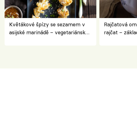
Květákové špízy se sezamem v
Rajčatová om
asijské marinádě – vegetariánská
rajčat – zákla
chuťovka z grilu