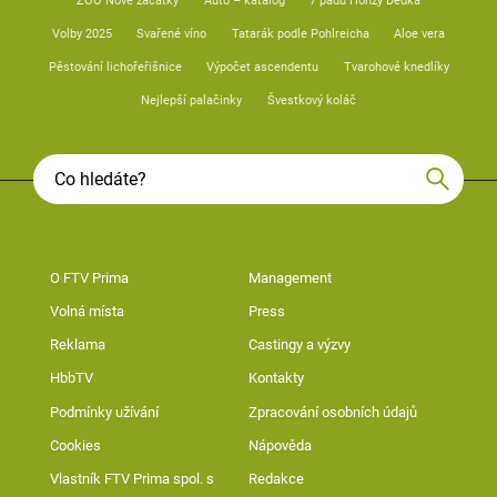
ZOO Nové začátky
Auto – katalog
7 pádů Honzy Dědka
Volby 2025
Svařené víno
Tatarák podle Pohlreicha
Aloe vera
Pěstování lichořeřišnice
Výpočet ascendentu
Tvarohové knedlíky
Nejlepší palačinky
Švestkový koláč
O FTV Prima
Management
Volná místa
Press
Reklama
Castingy a výzvy
HbbTV
Kontakty
Podmínky užívání
Zpracování osobních údajů
Cookies
Nápověda
Vlastník FTV Prima spol. s
Redakce