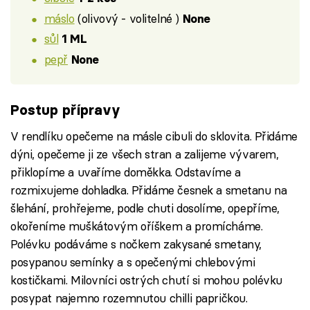
máslo
(olivový - volitelné )
None
sůl
1 ML
pepř
None
Postup přípravy
V rendlíku opečeme na másle cibuli do sklovita. Přidáme
dýni, opečeme ji ze všech stran a zalijeme vývarem,
přiklopíme a uvaříme doměkka. Odstavíme a
rozmixujeme dohladka. Přidáme česnek a smetanu na
šlehání, prohřejeme, podle chuti dosolíme, opepříme,
okořeníme muškátovým oříškem a promícháme.
Polévku podáváme s nočkem zakysané smetany,
posypanou semínky a s opečenými chlebovými
kostičkami. Milovníci ostrých chutí si mohou polévku
posypat najemno rozemnutou chilli papričkou.