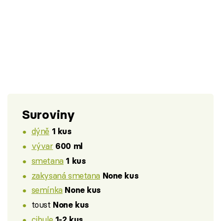
Suroviny
dýně
1 kus
vývar
600 ml
smetana
1 kus
zakysaná smetana
None kus
semínka
None kus
toust
None kus
cibule
1-2 kus