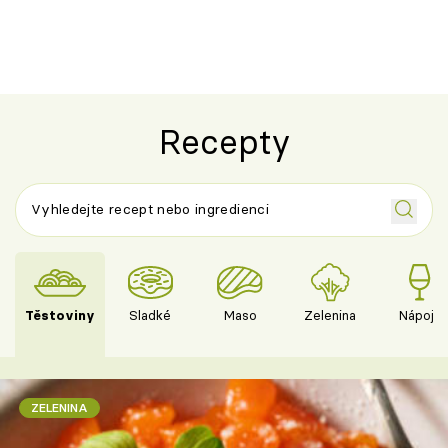
Recepty
Těstoviny
Sladké
Maso
Zelenina
Nápoje
ZELENINA