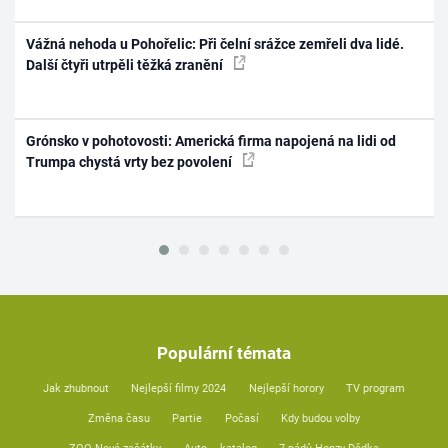
Vážná nehoda u Pohořelic: Při čelní srážce zemřeli dva lidé.
Další čtyři utrpěli těžká zranění
Grónsko v pohotovosti: Americká firma napojená na lidi od
Trumpa chystá vrty bez povolení
Populární témata
Jak zhubnout
Nejlepší filmy 2024
Nejlepší horory
TV program
Změna času
Partie
Počasí
Kdy budou volby