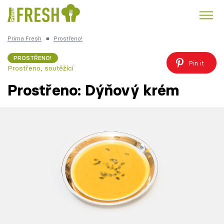
Prima Fresh
■
Prostřeno!
Kuře
Polévky k večeři
Rychlé večeře
Trendy:
PROSTŘENO!
Pin it
Prostřeno, soutěžící
Česká kuchyně
Čokoláda
Prostřeno: Dýňový krém
Témata
Recepty
Články
TV Program