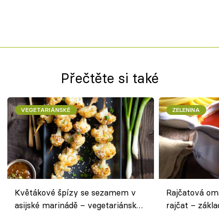
Přečtěte si také
VEGETARIÁNSKÉ
ZELENINA
Květákové špízy se sezamem v
Rajčatová om
asijské marinádě – vegetariánská
rajčat – zákla
chuťovka z grilu