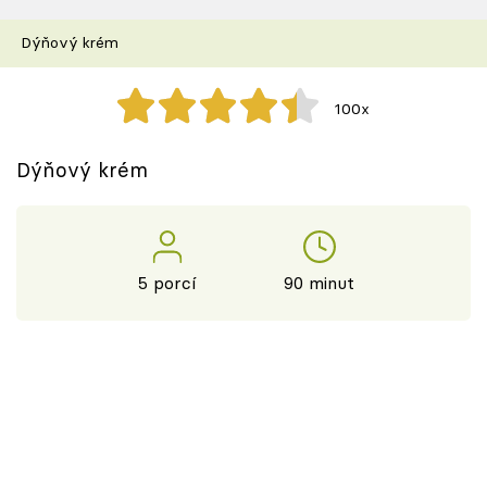
Škola vaření
Dýňový krém
Recepty z TV
100x
Speciál: Cuketa
Dýňový krém
Těhotnej kuchař
Sledujte prima+
5 porcí
90 minut
Přihlášení
Sledujte nás