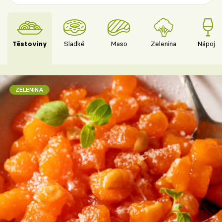
Těstoviny
Sladké
Maso
Zelenina
Nápoje
ZELENINA