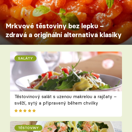
Mrkvové těstoviny bez lepku –
zdravá a originální alternativa klasiky
SALÁTY
Těstovinový salát s uzenou makrelou a rajčaty –
svěží, sytý a připravený během chvilky
TĚSTOVINY