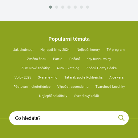
Populární témata
Jak zhubnout
Nejlepší filmy 2024
Nejlepší horory
TV program
Změna času
Partie
Počasí
Kdy budou volby
ZOO Nové začátky
Auto – katalog
7 pádů Honzy Dědka
Volby 2025
Svařené víno
Tatarák podle Pohlreicha
Aloe vera
Pěstování lichořeřišnice
Výpočet ascendentu
Tvarohové knedlíky
Nejlepší palačinky
Švestkový koláč