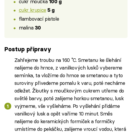
cukr moučka
100 g
cukr krupice
5 g
flambovací pistole
malina
30
Postup přípravy
Zahřejeme troubu na 160 ˚C. Smetanu ke šlehání
nalijeme do hrnce, z vanilkových lusků vybereme
semínka, ta vložíme do hrnce se smetanou a tyto
suroviny přivedeme pomalu k varu, poté necháme
odležet. Žloutky s moučkovým cukrem utřeme do
světlé barvy, poté zalijeme horkou smetanou, lusk
vyjmeme, vše vyšleháme. Po vyšlehání přidáme
vanilkový lusk a opět vaříme 10 minut. Směs
nalijeme do keramických formiček a formičky
umístíme do pekáčku, zalijeme vroucí vodou, která