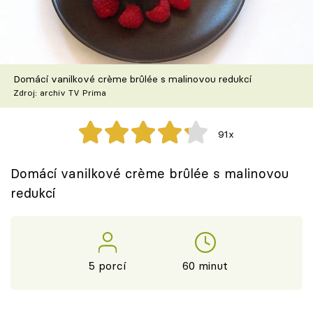
Škola vaření
Recepty z TV
Domácí vanilkové crème brûlée s malinovou redukcí
Speciál: Cuketa
Zdroj: archiv TV Prima
Těhotnej kuchař
91x
Sledujte prima+
Domácí vanilkové crème brûlée s malinovou
redukcí
Přihlášení
Sledujte nás
5 porcí
60 minut