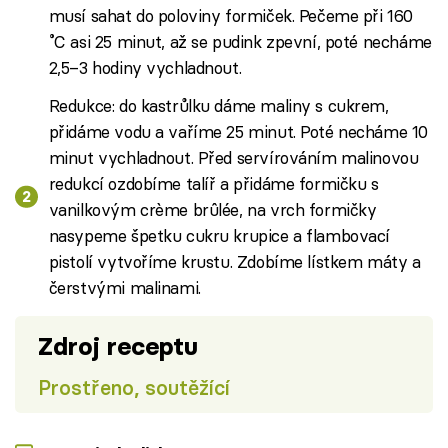
musí sahat do poloviny formiček. Pečeme při 160
˚C asi 25 minut, až se pudink zpevní, poté necháme
2,5–3 hodiny vychladnout.
Redukce: do kastrůlku dáme maliny s cukrem,
přidáme vodu a vaříme 25 minut. Poté necháme 10
minut vychladnout. Před servírováním malinovou
redukcí ozdobíme talíř a přidáme formičku s
vanilkovým crème brûlée, na vrch formičky
nasypeme špetku cukru krupice a flambovací
pistolí vytvoříme krustu. Zdobíme lístkem máty a
čerstvými malinami.
Zdroj receptu
Prostřeno, soutěžící