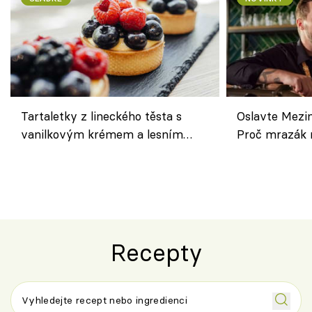
Tartaletky z lineckého těsta s
Oslavte Mezin
vanilkovým krémem a lesním
Proč mrazák n
ovocem podle Bread Society
horku vsadit 
Recepty