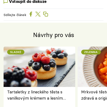
Vstoupit do diskuze
Sdílejte článek
Návrhy pro vás
SLADKÉ
ZELENINA
Tartaletky z lineckého těsta s
Mrkvové těst
vanilkovým krémem a lesním
zdravá a origi
ovocem podle Bread Society
klasiky