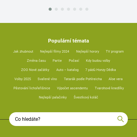
Populární témata
Jak zhubnout
Nejlepší filmy 2024
Nejlepší horory
TV program
Změna času
Partie
Počasí
Kdy budou volby
ZOO Nové začátky
Auto – katalog
7 pádů Honzy Dědka
Volby 2025
Svařené víno
Tatarák podle Pohlreicha
Aloe vera
Pěstování lichořeřišnice
Výpočet ascendentu
Tvarohové knedlíky
Nejlepší palačinky
Švestkový koláč