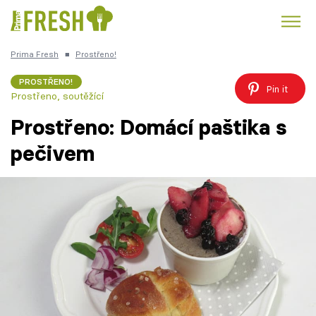
Prima Fresh
■
Prostřeno!
Kuře
Polévky k večeři
Rychlé večeře
Trendy:
PROSTŘENO!
Pin it
Prostřeno, soutěžící
Česká kuchyně
Čokoláda
Prostřeno: Domácí paštika s
pečivem
Témata
Recepty
Články
TV Program