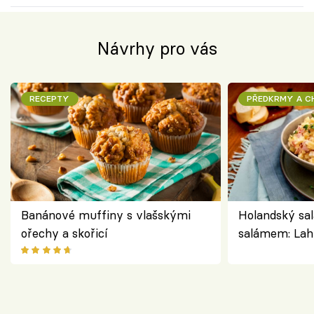
Návrhy pro vás
RECEPTY
PŘEDKRMY A 
Banánové muffiny s vlašskými
Holandský sal
ořechy a skořicí
salámem: Lah
klasika, která
jako dřív