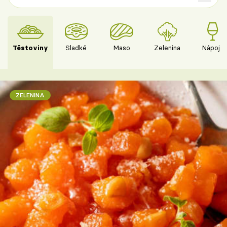
Těstoviny
Sladké
Maso
Zelenina
Nápoje
ZELENINA