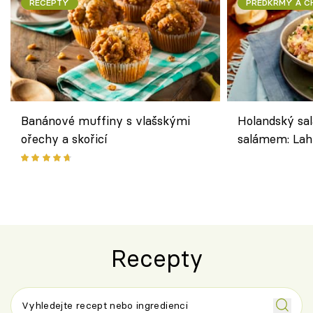
RECEPTY
PŘEDKRMY A 
Banánové muffiny s vlašskými
Holandský sal
ořechy a skořicí
salámem: Lah
klasika, která
jako dřív
Recepty