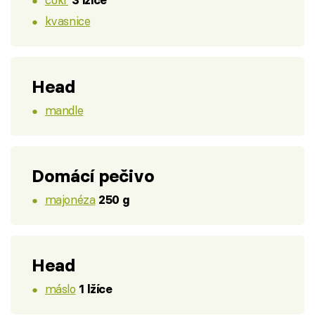
3 lžíce
kvasnice
Head
mandle
Domácí pečivo
majonéza
250 g
Head
máslo
1 lžíce