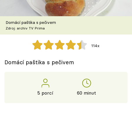
Škola vaření
Recepty z TV
Domácí paštika s pečivem
Zdroj: archiv TV Prima
Speciál: Cuketa
114x
Těhotnej kuchař
Domácí paštika s pečivem
Sledujte prima+
Přihlášení
5 porcí
60 minut
Sledujte nás