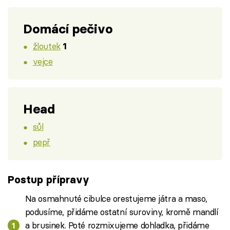
Domácí pečivo
žloutek
1
vejce
Head
sůl
pepř
Postup přípravy
Na osmahnuté cibulce orestujeme játra a maso,
podusíme, přidáme ostatní suroviny, kromě mandlí
a brusinek. Poté rozmixujeme dohladka, přidáme