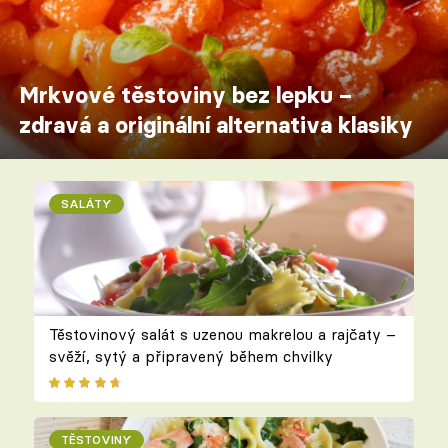
Mrkvové těstoviny bez lepku –
zdravá a originální alternativa klasiky
SALÁTY
Těstovinový salát s uzenou makrelou a rajčaty –
svěží, sytý a připravený během chvilky
TĚSTOVINY