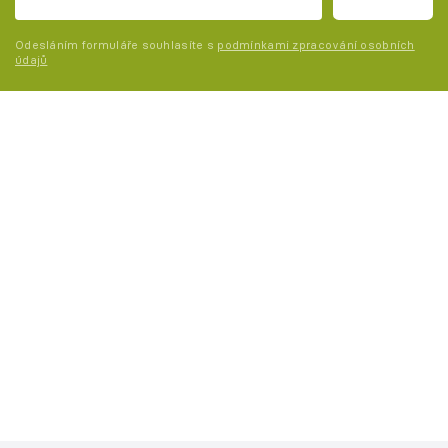
Odesláním formuláře souhlasíte s
podmínkami zpracování osobních
údajů