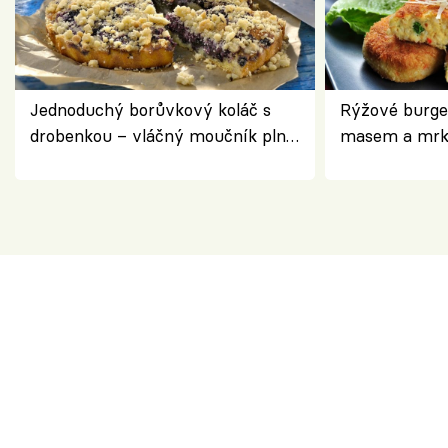
Jednoduchý borůvkový koláč s
Rýžové burge
drobenkou – vláčný moučník plný
masem a mrk
ovoce
salátem – leh