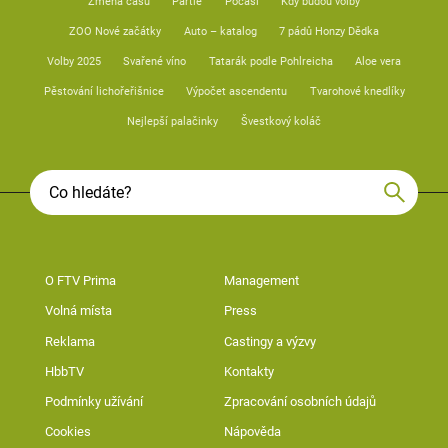
Změna času
Partie
Počasí
Kdy budou volby
ZOO Nové začátky
Auto – katalog
7 pádů Honzy Dědka
Volby 2025
Svařené víno
Tatarák podle Pohlreicha
Aloe vera
Pěstování lichořeřišnice
Výpočet ascendentu
Tvarohové knedlíky
Nejlepší palačinky
Švestkový koláč
O FTV Prima
Management
Volná místa
Press
Reklama
Castingy a výzvy
HbbTV
Kontakty
Podmínky užívání
Zpracování osobních údajů
Cookies
Nápověda