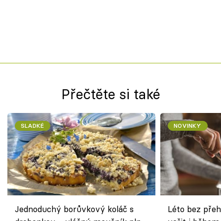
Přečtěte si také
SLADKÉ
NOVINKY
Jednoduchý borůvkový koláč s
Léto bez přeh