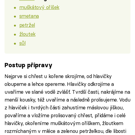
muškátový oříšek
smetana
petržel
žloutek
sůl
Postup přípravy
Nejprve si chřest u kořene skrojíme, od hlavičky
oloupeme a lehce opereme. Hlavičky odkrojíme a
uvaříme ve slané vodě zvlášť. Tvrdší časti, nakrájíme na
menší kousky, též uvaříme a následně prolisujeme. Vodu
z hlaviček i tvrdých části zahustíme máslovou jíškou,
povaříme a vložíme prolisovaný chřest, přidáme i celé
hlavičky, okořeníme muškátovým oříškem, žloutkem
rozmíchaným v mléce a zelenou petrželkou, dle libosti