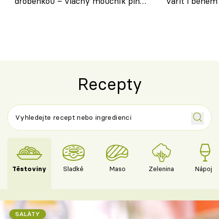
drobenkou – vláčný moučník plný
vařit i během
ovoce
Recepty
Těstoviny
Sladké
Maso
Zelenina
Nápoje
SALÁTY