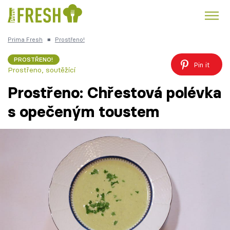
Prima Fresh
■
Prostřeno!
Kuře
Polévky k večeři
Rychlé večeře
Trendy:
PROSTŘENO!
Pin it
Prostřeno, soutěžící
Česká kuchyně
Čokoláda
Prostřeno: Chřestová polévka
s opečeným toustem
Témata
Recepty
Články
TV Program