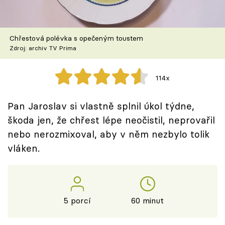
Škola vaření
Recepty z TV
Chřestová polévka s opečeným toustem
Zdroj: archiv TV Prima
Speciál: Cuketa
114x
Těhotnej kuchař
Pan Jaroslav si vlastně splnil úkol týdne,
Sledujte prima+
škoda jen, že chřest lépe neočistil, neprovařil
nebo nerozmixoval, aby v něm nezbylo tolik
Přihlášení
vláken.
Sledujte nás
5 porcí
60 minut