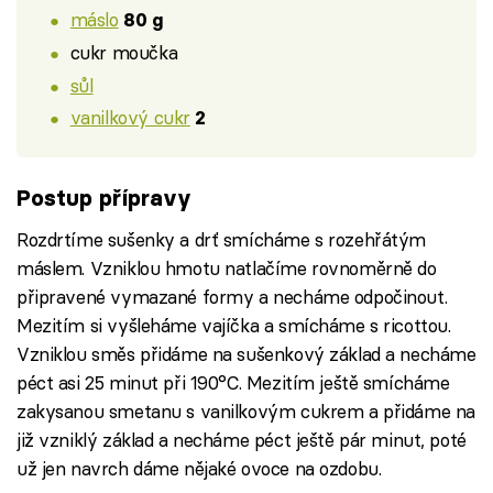
máslo
80 g
cukr moučka
sůl
vanilkový cukr
2
Postup přípravy
Rozdrtíme sušenky a drť smícháme s rozehřátým
máslem. Vzniklou hmotu natlačíme rovnoměrně do
připravené vymazané formy a necháme odpočinout.
Mezitím si vyšleháme vajíčka a smícháme s ricottou.
Vzniklou směs přidáme na sušenkový základ a necháme
péct asi 25 minut při 190°C. Mezitím ještě smícháme
zakysanou smetanu s vanilkovým cukrem a přidáme na
již vzniklý základ a necháme péct ještě pár minut, poté
už jen navrch dáme nějaké ovoce na ozdobu.