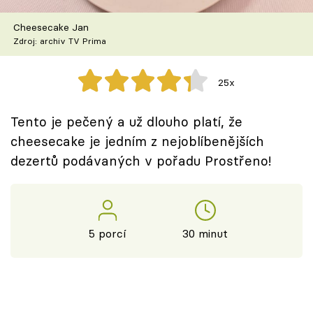
Škola vaření
Cheesecake Jan
Zdroj: archiv TV Prima
Recepty z TV
Speciál: Cuketa
25x
Těhotnej kuchař
Tento je pečený a už dlouho platí, že
cheesecake je jedním z nejoblíbenějších
Sledujte prima+
dezertů podávaných v pořadu Prostřeno!
Přihlášení
5 porcí
30 minut
Sledujte nás