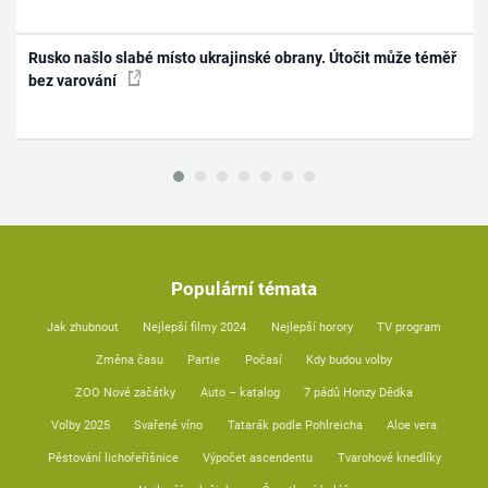
Rusko našlo slabé místo ukrajinské obrany. Útočit může téměř
bez varování
Populární témata
Jak zhubnout
Nejlepší filmy 2024
Nejlepší horory
TV program
Změna času
Partie
Počasí
Kdy budou volby
ZOO Nové začátky
Auto – katalog
7 pádů Honzy Dědka
Volby 2025
Svařené víno
Tatarák podle Pohlreicha
Aloe vera
Pěstování lichořeřišnice
Výpočet ascendentu
Tvarohové knedlíky