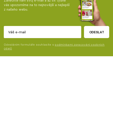
Zanechte nám svůj e-mail a až 5x týdně
vás upozorníme na to nejnovější a nejlepší
z našeho webu.
ODESLAT
Odesláním formuláře souhlasíte s
podmínkami zpracování osobních
údajů