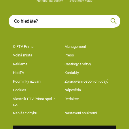
Nejlepší palačinky
Švestkový koláč
O FTV Prima
Management
Volná místa
Press
Reklama
Castingy a výzvy
HbbTV
Kontakty
Podmínky užívání
Zpracování osobních údajů
Cookies
Nápověda
Vlastník FTV Prima spol. s
Redakce
r.o.
Nahlásit chybu
Nastavení soukromí