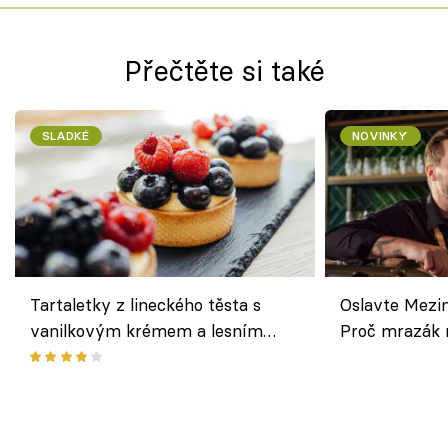
Přečtěte si také
SLADKÉ
NOVINKY
Tartaletky z lineckého těsta s
Oslavte Mezin
vanilkovým krémem a lesním
Proč mrazák n
ovocem podle Bread Society
horku vsadit 