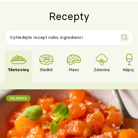
Recepty
Těstoviny
Sladké
Maso
Zelenina
Nápoje
ZELENINA