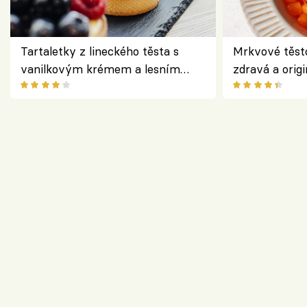
Tartaletky z lineckého těsta s
Mrkvové těst
vanilkovým krémem a lesním
zdravá a origi
ovocem podle Bread Society
klasiky