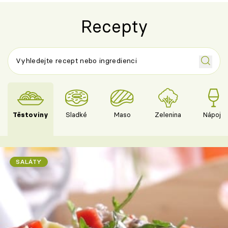
Recepty
Těstoviny
Sladké
Maso
Zelenina
Nápoje
SALÁTY