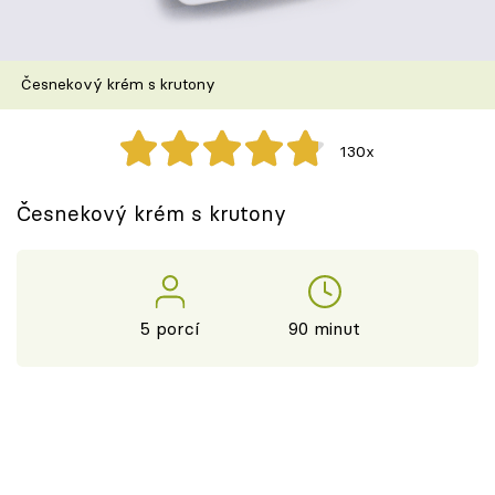
Škola vaření
Recepty z TV
Česnekový krém s krutony
Speciál: Cuketa
130x
Těhotnej kuchař
Česnekový krém s krutony
Sledujte prima+
Přihlášení
5 porcí
90 minut
Sledujte nás