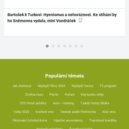
Bartošek k Turkovi: Hyenismus a nehoráznost. Ke stíhání by
ho Sněmovna vydala, míní Vondráček
Populární témata
Jak zhubnout
Nejlepší filmy 2024
Nejlepší horory
TV program
Změna času
Partie
Počasí
Kdy budou volby
ZOO Nové začátky
Auto – katalog
7 pádů Honzy Dědka
Volby 2025
Svařené víno
Tatarák podle Pohlreicha
Aloe vera
Pěstování lichořeřišnice
Výpočet ascendentu
Tvarohové knedlíky