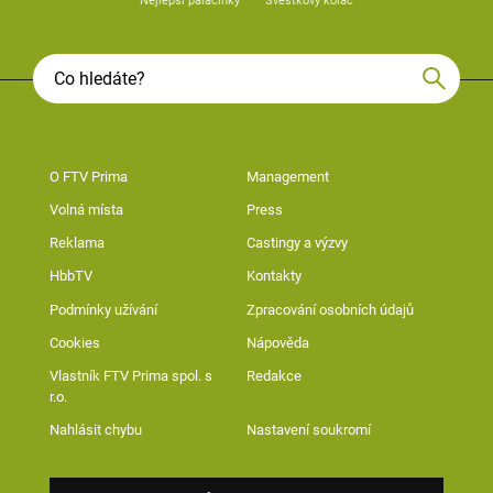
Nejlepší palačinky
Švestkový koláč
O FTV Prima
Management
Volná místa
Press
Reklama
Castingy a výzvy
HbbTV
Kontakty
Podmínky užívání
Zpracování osobních údajů
Cookies
Nápověda
Vlastník FTV Prima spol. s
Redakce
r.o.
Nahlásit chybu
Nastavení soukromí