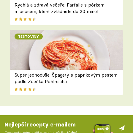
Rychlá a zdravá večeře: Farfalle s pórkem
a lososem, které zvládnete do 30 minut
TĚSTOVINY
Super jednoduše: Špagety s paprikovým pestem
podle Zdeňka Pohlreicha
Nejlepší recepty e-mailem
Zanechte nám svůj e-mail a až 5x týdně