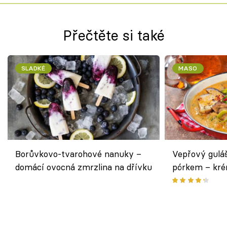
Přečtěte si také
SLADKÉ
MASO
Borůvkovo-tvarohové nanuky –
Vepřový gulá
domácí ovocná zmrzlina na dřívku
pórkem – kr
pokrm z jedn