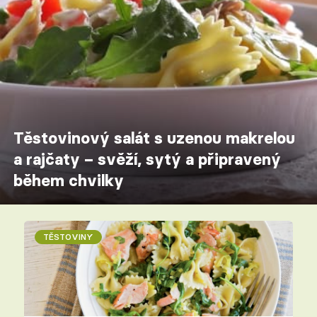
Těstovinový salát s uzenou makrelou
a rajčaty – svěží, sytý a připravený
během chvilky
TĚSTOVINY