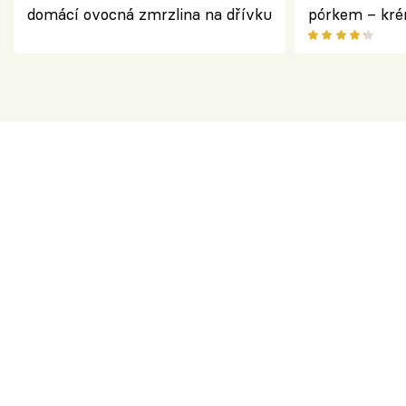
domácí ovocná zmrzlina na dřívku
pórkem – kr
pokrm z jedn