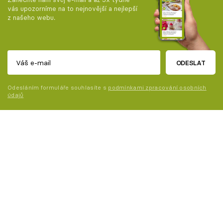
vás upozorníme na to nejnovější a nejlepší
z našeho webu.
ODESLAT
Odesláním formuláře souhlasíte s
podmínkami zpracování osobních
údajů