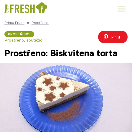
Prima Fresh
■
Prostřeno!
Kuře
Polévky k večeři
Rychlé večeře
Trendy:
PROSTŘENO!
Pin it
Prostřeno, soutěžící
Česká kuchyně
Čokoláda
Prostřeno: Biskvitena torta
Témata
Recepty
Články
TV Program