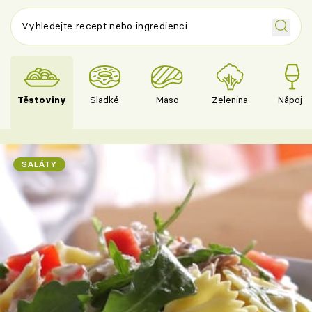
Těstoviny
Sladké
Maso
Zelenina
Nápoje
SALÁTY