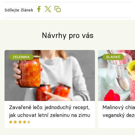
Sdílejte článek
Návrhy pro vás
ZELENINA
SLADKÉ
Zavařené lečo: jednoduchý recept,
Malinový chi
jak uchovat letní zeleninu na zimu
veganský dez
ořechů