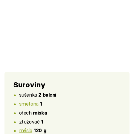
Suroviny
sušenka
2 balení
smetana
1
ořech
miska
ztužovač
1
máslo
120 g