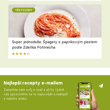
TĚSTOVINY
Super jednoduše: Špagety s paprikovým pestem
podle Zdeňka Pohlreicha
Nejlepší recepty e-mailem
Zanechte nám svůj e-mail a až 5x týdně
vás upozorníme na to nejnovější a nejlepší
z našeho webu.