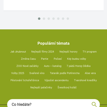
Populární témata
Jak zhubnout
Nejlepší filmy 2024
Nejlepší horory
TV program
Změna času
Partie
Počasí
Kdy budou volby
ZOO Nové začátky
Auto – katalog
7 pádů Honzy Dědka
Volby 2025
Svařené víno
Tatarák podle Pohlreicha
Aloe vera
Pěstování lichořeřišnice
Výpočet ascendentu
Tvarohové knedlíky
Nejlepší palačinky
Švestkový koláč