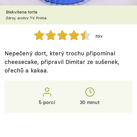
Škola vaření
Biskvitena torta
Zdroj: archiv TV Prima
Recepty z TV
Speciál: Cuketa
39x
Těhotnej kuchař
Nepečený dort, který trochu připomínal
cheesecake, připravil Dimitar ze sušenek,
Sledujte prima+
ořechů a kakaa.
Přihlášení
5 porcí
30 minut
Sledujte nás