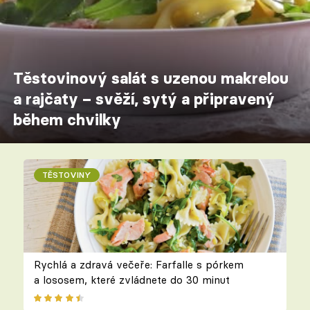
Těstovinový salát s uzenou makrelou
a rajčaty – svěží, sytý a připravený
během chvilky
TĚSTOVINY
Rychlá a zdravá večeře: Farfalle s pórkem
a lososem, které zvládnete do 30 minut