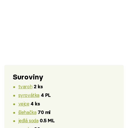
Suroviny
tvaroh
2 ks
syrovátka
4 PL
vejce
4 ks
šlehačka
70 ml
jedlá soda
0.5 ML