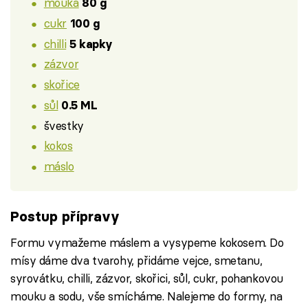
mouka
80 g
cukr
100 g
chilli
5 kapky
zázvor
skořice
sůl
0.5 ML
švestky
kokos
máslo
Postup přípravy
Formu vymažeme máslem a vysypeme kokosem. Do
mísy dáme dva tvarohy, přidáme vejce, smetanu,
syrovátku, chilli, zázvor, skořici, sůl, cukr, pohankovou
mouku a sodu, vše smícháme. Nalejeme do formy, na