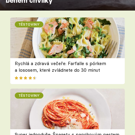
během chvilky
TĚSTOVINY
Rychlá a zdravá večeře: Farfalle s pórkem
a lososem, které zvládnete do 30 minut
TĚSTOVINY
Super jednoduše: Špagety s paprikovým pestem