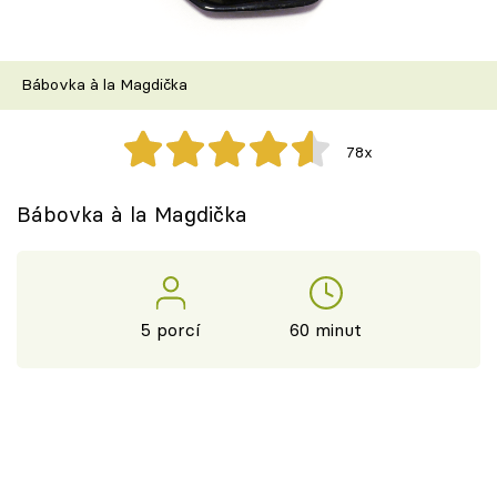
Škola vaření
Recepty z TV
Bábovka à la Magdička
Speciál: Cuketa
78x
Těhotnej kuchař
Bábovka à la Magdička
Sledujte prima+
Přihlášení
5 porcí
60 minut
Sledujte nás