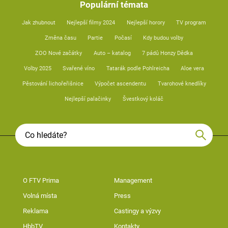
Populární témata
Jak zhubnout
Nejlepší filmy 2024
Nejlepší horory
TV program
Změna času
Partie
Počasí
Kdy budou volby
ZOO Nové začátky
Auto – katalog
7 pádů Honzy Dědka
Volby 2025
Svařené víno
Tatarák podle Pohlreicha
Aloe vera
Pěstování lichořeřišnice
Výpočet ascendentu
Tvarohové knedlíky
Nejlepší palačinky
Švestkový koláč
O FTV Prima
Management
Volná místa
Press
Reklama
Castingy a výzvy
HbbTV
Kontakty