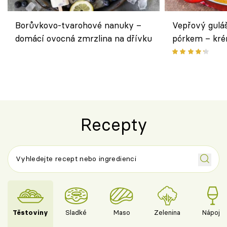
Borůvkovo-tvarohové nanuky –
Vepřový gulá
domácí ovocná zmrzlina na dřívku
pórkem – kr
pokrm z jedn
Recepty
Těstoviny
Sladké
Maso
Zelenina
Nápoje