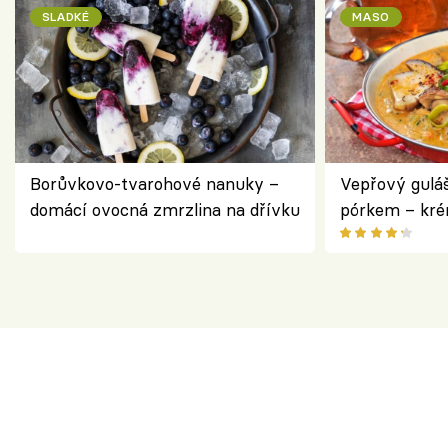
SLADKÉ
MASO
Borůvkovo-tvarohové nanuky –
Vepřový gulá
domácí ovocná zmrzlina na dřívku
pórkem – kr
pokrm z jedn