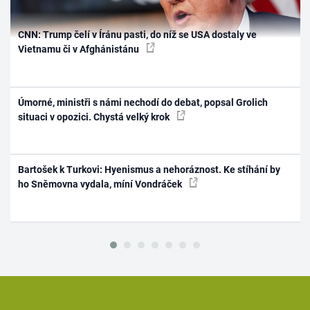
CNN: Trump čelí v Íránu pasti, do níž se USA dostaly ve
Vietnamu či v Afghánistánu
Úmorné, ministři s námi nechodí do debat, popsal Grolich
situaci v opozici. Chystá velký krok
Bartošek k Turkovi: Hyenismus a nehoráznost. Ke stíhání by
ho Sněmovna vydala, míní Vondráček