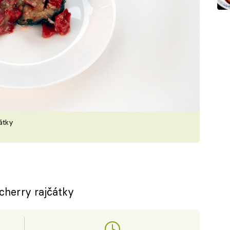
čátky
 cherry rajčátky