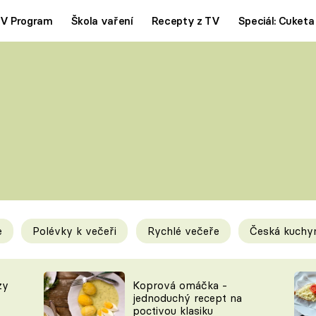
V Program
Škola vaření
Recepty z TV
Speciál: Cuketa
Polévky
Saláty
ČESKÁ KLASIKA
TĚSTOVIN
SILNÉ VÝVARY
SLADKÉ
KRÉMOVÉ
BEZMASÁ J
e
Polévky k večeři
Rychlé večeře
Česká kuchy
y
Tipy a triky
Novink
zy
Koprová omáčka -
jednoduchý recept na
poctivou klasiku
KAM ZA JÍDLEM
BLOG