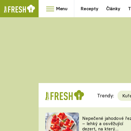
Menu
Recepty
Články
T
Oblíbené
Přílohy
recepty
HRANOLKY
HOUBY
KNEDLÍKY
DÝNĚ
KAŠE
RYCHLOVKY
Trendy:
Kuř
Populární
Videorecept
Nepečené jahodové ře
– lehký a osvěžující
kuchaři
dezert, na který
TEĎ VAŘÍ ŠÉF!