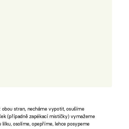
 z obou stran, necháme vypotit, osušíme
ek (případně zapékací mističky) vymažeme
 lilku, osolíme, opepříme, lehce posypeme