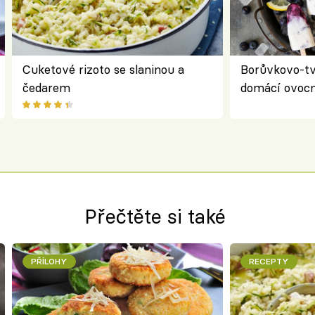
Cuketové rizoto se slaninou a
Borůvkovo-t
čedarem
domácí ovocn
Přečtěte si také
PŘÍLOHY
RECEPTY