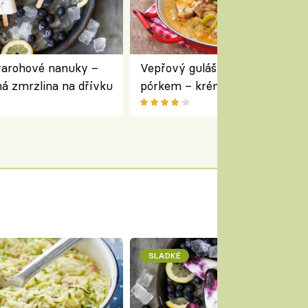
varohové nanuky –
Vepřový guláš s houbami a
á zmrzlina na dřívku
pórkem – krémový a voňavý
pokrm z jednoho hrnce
SLADKÉ