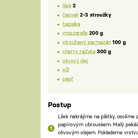
lilek
2
česnek
2-3 stroužky
bazalka
mozzarella
200 g
strouhaný parmazán
100 g
cherry rajčata
300 g
olivový olej
sůl
pepř
Postup
Lilek nakrájíme na plátky, osolíme
papírovým ubrouskem. Malý pekáč
olivovým olejem. Poklademe vrstvu