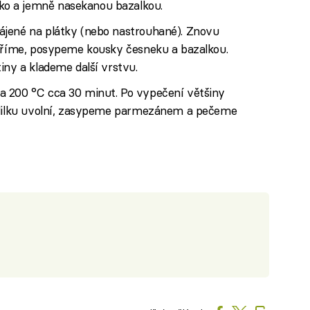
o a jemně nasekanou bazalkou.
ájené na plátky (nebo nastrouhané). Znovu
epříme, posypeme kousky česneku a bazalkou.
iny a klademe další vrstvu.
a 200 °C cca 30 minut. Po vypečení většiny
z lilku uvolní, zasypeme parmezánem a pečeme