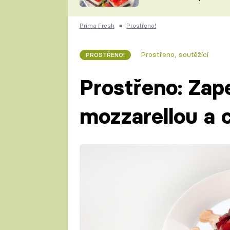
nepotřebujete troubu
ZDENĚK
ČESKO NA TALÍŘI
POHLREICH
Prima Fresh
■
Prostřeno!
KAROLÍNA,
JAROSLAV SAPÍK
DOMÁCÍ
Prostřeno, soutěžící
PROSTŘENO!
KUCHAŘKA
KAROLÍNA
KAMBERSKÁ
Prostřeno: Zape
mozzarellou a 