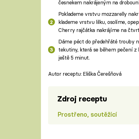
česnekem nakrájeným na drobounk
Poklademe vrstvu mozzarelly nakr
klademe vrstvu lilku, osolíme, op
Cherry rajčátka nakrájíme na čtvrt
Dáme péct do předehřáté trouby n
tekutiny, která se během pečení 
ještě 5 minut.
Autor receptu: Eliška Čerešňová
Zdroj receptu
Prostřeno, soutěžící