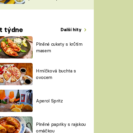
TORKY
ESH
t týdne
Další hity
Plněné cukety s krůtím
masem
Hrníčková buchta s
ovocem
Aperol Spritz
Plněné papriky s rajskou
omáčkou