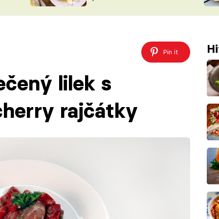
ŠÉFREDAK
VYCHYTÁVKY
SOUTĚŽ FR
NA NÁKUPECH
ČASOPIS
Hi
Pin it
čený lilek s
cherry rajčátky