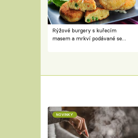
Rýžové burgery s kuřecím
masem a mrkví podávané se
salátem – lehká a chutná večeře
NOVINKY