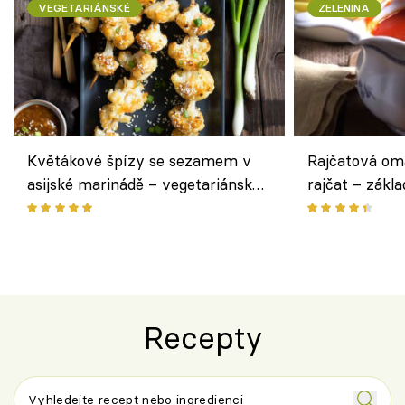
VEGETARIÁNSKÉ
ZELENINA
Květákové špízy se sezamem v
Rajčatová om
asijské marinádě – vegetariánská
rajčat – zákla
chuťovka z grilu
Recepty