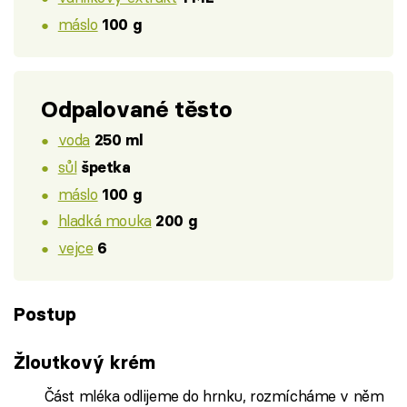
máslo
100 g
Odpalované těsto
voda
250 ml
sůl
špetka
máslo
100 g
hladká mouka
200 g
vejce
6
Postup
Žloutkový krém
Část mléka odlijeme do hrnku, rozmícháme v něm