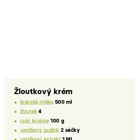
Žloutkový krém
kravské mléko
500 ml
žloutek
4
cukr krupice
100 g
vanilkový pudink
2 sáčky
vanilkový extrakt
1 ML