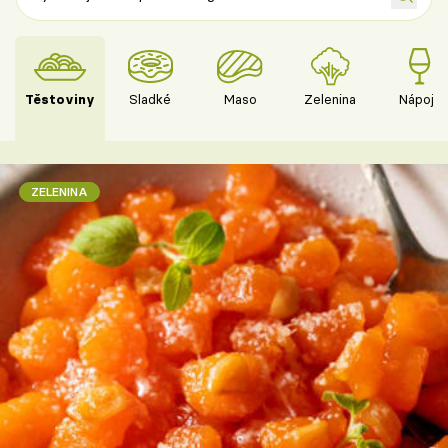
Těstoviny
Sladké
Maso
Zelenina
Nápoje
ZELENINA