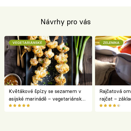
Návrhy pro vás
VEGETARIÁNSKÉ
ZELENINA
Květákové špízy se sezamem v
Rajčatová om
asijské marinádě – vegetariánská
rajčat – zákla
chuťovka z grilu