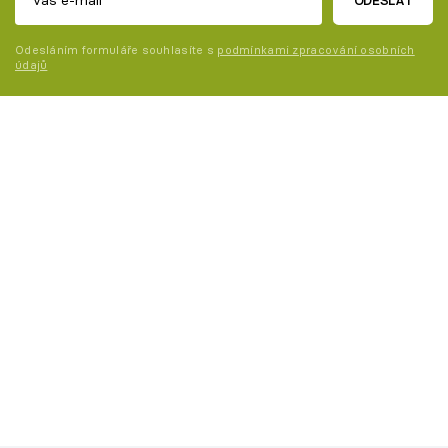
ODESLAT
Odesláním formuláře souhlasíte s
podmínkami zpracování osobních
údajů