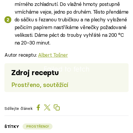
mírného zchladnutí. Do vlažné hmoty postupně
vmícháme vejce, jedno po druhém. Těsto přendáme
do sáčku s řezanou trubičkou a na plechy vyložené
pečicím papírem nastříkáme věnečky požadované
velikosti. Dáme péct do trouby vyhřáté na 200 °C
na 20–30 minut.
Autor receptu:
Albert Tošner
Failed to fetch
Zdroj receptu
Prostřeno, soutěžící
Sdílejte článek
ŠTÍTKY
PROSTŘENO!