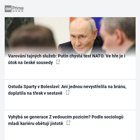
Varování tajných služeb: Putin chystá test NATO. Ve hře je i
útok na české sousedy
Ostuda Sparty v Boleslavi: Ani jednou nevystřelila na bránu,
doplatila na třesk v sestavě
Vyhýbá se generace Z vedoucím pozicím? Podle sociologů
mladí kariéru obětují jistotě