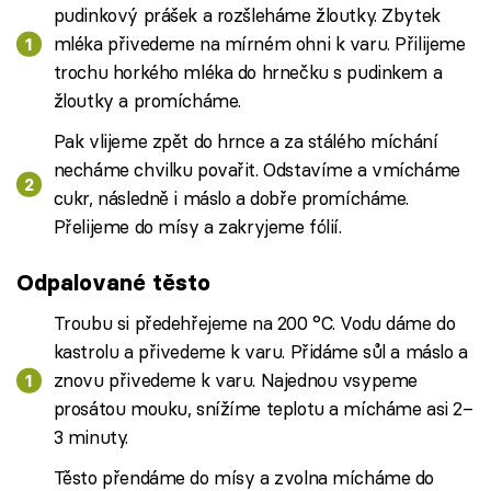
pudinkový prášek a rozšleháme žloutky. Zbytek
mléka přivedeme na mírném ohni k varu. Přilijeme
trochu horkého mléka do hrnečku s pudinkem a
žloutky a promícháme.
Pak vlijeme zpět do hrnce a za stálého míchání
necháme chvilku povařit. Odstavíme a vmícháme
cukr, následně i máslo a dobře promícháme.
Přelijeme do mísy a zakryjeme fólií.
Odpalované těsto
Troubu si předehřejeme na 200 °C. Vodu dáme do
kastrolu a přivedeme k varu. Přidáme sůl a máslo a
znovu přivedeme k varu. Najednou vsypeme
prosátou mouku, snížíme teplotu a mícháme asi 2–
3 minuty.
Těsto přendáme do mísy a zvolna mícháme do