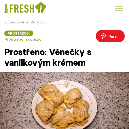
Prima Fresh
■
Prostřeno!
Kuře
Polévky k večeři
Rychlé večeře
Trendy:
PROSTŘENO!
Pin it
Prostřeno, soutěžící
Česká kuchyně
Čokoláda
Prostřeno: Věnečky s
vanilkovým krémem
Témata
Recepty
Články
TV Program