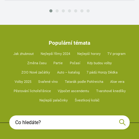
Populární témata
Jak zhubnout
Nejlepší filmy 2024
Nejlepší horory
TV program
Změna času
Partie
Počasí
Kdy budou volby
ZOO Nové začátky
Auto – katalog
7 pádů Honzy Dědka
Volby 2025
Svařené víno
Tatarák podle Pohlreicha
Aloe vera
Pěstování lichořeřišnice
Výpočet ascendentu
Tvarohové knedlíky
Nejlepší palačinky
Švestkový koláč