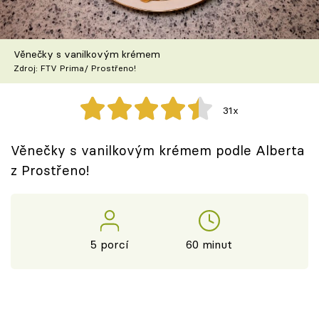
Škola vaření
Recepty z TV
Věnečky s vanilkovým krémem
Zdroj: FTV Prima/ Prostřeno!
Speciál: Cuketa
31x
Těhotnej kuchař
Věnečky s vanilkovým krémem podle Alberta
Sledujte prima+
z Prostřeno!
Přihlášení
5 porcí
60 minut
Sledujte nás