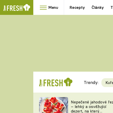
Menu
Recepty
Články
T
Oblíbené
Přílohy
recepty
HRANOLKY
HOUBY
KNEDLÍKY
DÝNĚ
KAŠE
RYCHLOVKY
Trendy:
Kuř
Populární
Videorecept
Nepečené jahodové ře
– lehký a osvěžující
kuchaři
dezert, na který
TEĎ VAŘÍ ŠÉF!