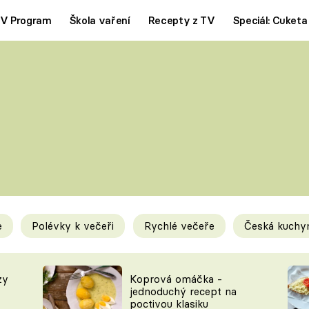
V Program
Škola vaření
Recepty z TV
Speciál: Cuketa
Polévky
Saláty
ČESKÁ KLASIKA
TĚSTOVIN
SILNÉ VÝVARY
SLADKÉ
KRÉMOVÉ
BEZMASÁ J
e
Polévky k večeři
Rychlé večeře
Česká kuchy
y
Tipy a triky
Novink
zy
Koprová omáčka -
jednoduchý recept na
poctivou klasiku
KAM ZA JÍDLEM
BLOG