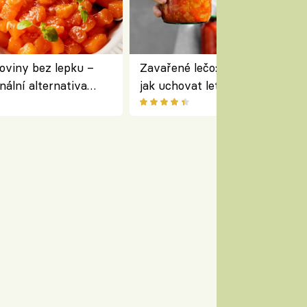
oviny bez lepku –
Zavařené lečo: jednoduchý rece
nální alternativa
jak uchovat letní zeleninu na 