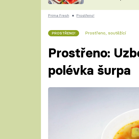
nepotřebujete troubu
ZDENĚK
ČESKO NA TALÍŘI
POHLREICH
Prima Fresh
■
Prostřeno!
KAROLÍNA,
JAROSLAV SAPÍK
DOMÁCÍ
Prostřeno, soutěžící
PROSTŘENO!
KUCHAŘKA
KAROLÍNA
KAMBERSKÁ
Prostřeno: Uz
polévka šurpa