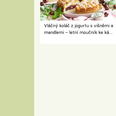
Vláčný koláč z jogurtu s višněmi a
mandlemi – letní moučník ke kávě
i na oslavu