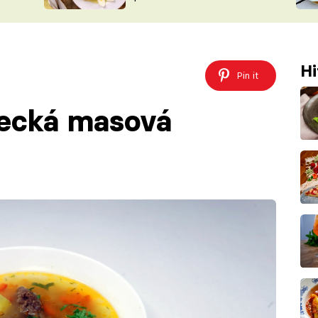
ŠÉFREDAK
VYCHYTÁVKY
SOUTĚŽ FR
NA NÁKUPECH
ČASOPIS
Hi
Pin it
becká masová