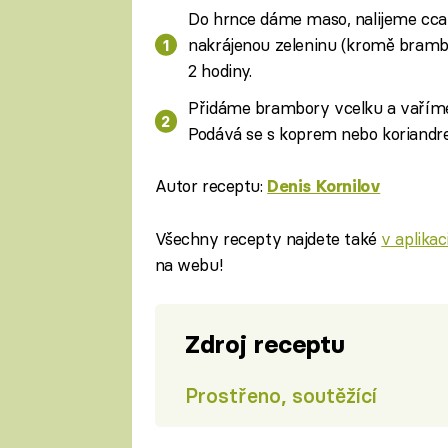
Do hrnce dáme maso, nalijeme cca 
nakrájenou zeleninu (kromě bramb
2 hodiny.
Přidáme brambory vcelku a vaříme 
Podává se s koprem nebo koriandr
Autor receptu:
Denis Kornilov
Všechny recepty najdete také
v aplika
na webu!
Zdroj receptu
Prostřeno, soutěžící