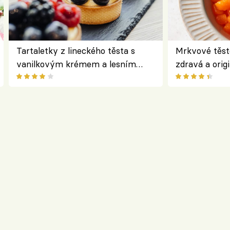
Tartaletky z lineckého těsta s
Mrkvové těst
vanilkovým krémem a lesním
zdravá a origi
ovocem podle Bread Society
klasiky