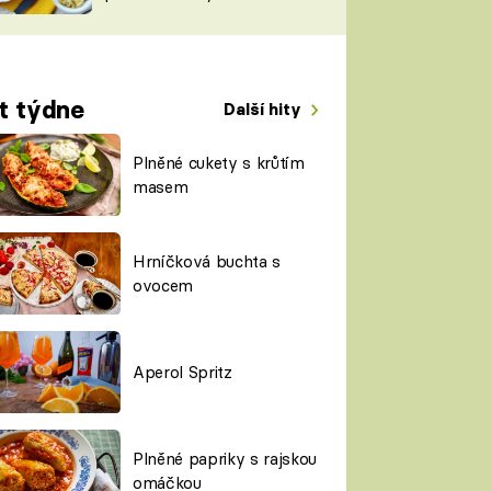
TORKY
ESH
t týdne
Další hity
Plněné cukety s krůtím
masem
Hrníčková buchta s
ovocem
Aperol Spritz
Plněné papriky s rajskou
omáčkou