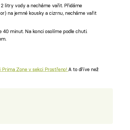
2 litry vody a necháme vařit. Přidáme
or) na jemné kousky a cizrnu, necháme vařit
40 minut. Na konci osolíme podle chuti.
em.
ci Prima Zone v sekci Prostřeno!
A to dříve než