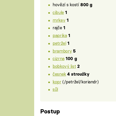
hovězí s kostí
800 g
cibule
1
mrkev
1
rajče
1
paprika
1
petržel
1
brambory
5
cizrna
100 g
bobkový list
2
česnek
4 stroužky
kopr
(/petržel/koriandr)
sůl
Postup