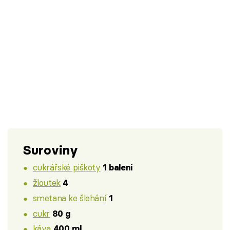
Suroviny
cukrářské piškoty
1 balení
žloutek
4
smetana ke šlehání
1
cukr
80 g
káva
400 ml