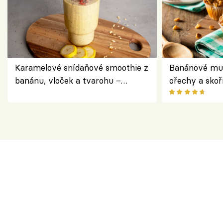
Karamelové snídaňové smoothie z
Banánové muf
banánu, vloček a tvarohu –
ořechy a skoř
snídaně do skleničky