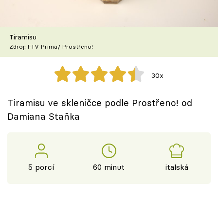
Škola vaření
Recepty z TV
Tiramisu
Zdroj: FTV Prima/ Prostřeno!
Speciál: Cuketa
30x
Těhotnej kuchař
Tiramisu ve skleničce podle Prostřeno! od
Sledujte prima+
Damiana Staňka
Přihlášení
5 porcí
60 minut
italská
Sledujte nás