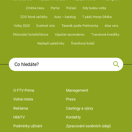
Změna času
Partie
Počasí
Kdy budou volby
ZOO Nové začátky
Auto – katalog
7 pádů Honzy Dědka
Volby 2025
Svařené víno
Tatarák podle Pohlreicha
Aloe vera
Pěstování lichořeřišnice
Výpočet ascendentu
Tvarohové knedlíky
Nejlepší palačinky
Švestkový koláč
O FTV Prima
Management
Volná místa
Press
Reklama
Castingy a výzvy
HbbTV
Kontakty
Podmínky užívání
Zpracování osobních údajů