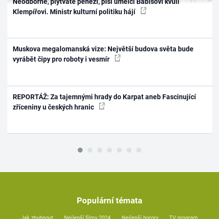
Neodborné, plýtváte penězi, píší umělci Babišovi kvůli
Klempířovi. Ministr kulturní politiku hájí
Muskova megalomanská vize: Největší budova světa bude
vyrábět čipy pro roboty i vesmír
REPORTÁŽ: Za tajemnými hrady do Karpat aneb Fascinující
zříceniny u českých hranic
Populární témata
Jak zhubnout
Nejlepší filmy 2024
Nejlepší horory
TV program