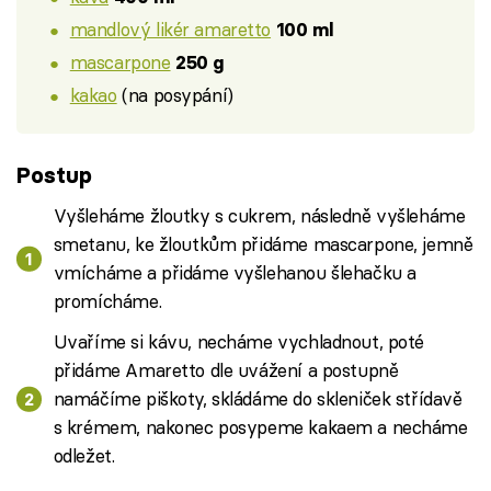
mandlový likér amaretto
100 ml
mascarpone
250 g
kakao
(na posypání)
Postup
Vyšleháme žloutky s cukrem, následně vyšleháme
smetanu, ke žloutkům přidáme mascarpone, jemně
vmícháme a přidáme vyšlehanou šlehačku a
promícháme.
Uvaříme si kávu, necháme vychladnout, poté
přidáme Amaretto dle uvážení a postupně
namáčíme piškoty, skládáme do skleniček střídavě
s krémem, nakonec posypeme kakaem a necháme
odležet.