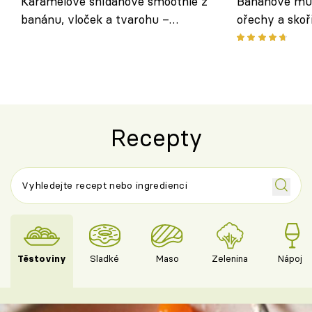
Karamelové snídaňové smoothie z
Banánové muf
banánu, vloček a tvarohu –
ořechy a skoř
snídaně do skleničky
Recepty
Těstoviny
Sladké
Maso
Zelenina
Nápoje