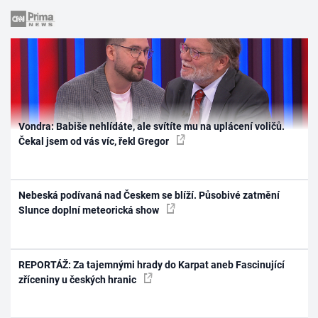
Vondra: Babiše nehlídáte, ale svítíte mu na uplácení voličů.
Čekal jsem od vás víc, řekl Gregor
Nebeská podívaná nad Českem se blíží. Působivé zatmění
Slunce doplní meteorická show
REPORTÁŽ: Za tajemnými hrady do Karpat aneb Fascinující
zříceniny u českých hranic