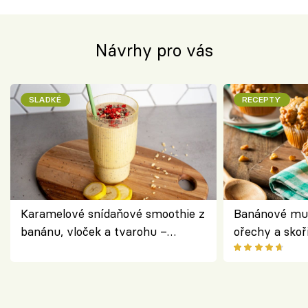
Návrhy pro vás
SLADKÉ
RECEPTY
Karamelové snídaňové smoothie z
Banánové muf
banánu, vloček a tvarohu –
ořechy a skoř
snídaně do skleničky