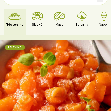
Těstoviny
Sladké
Maso
Zelenina
Nápoje
ZELENINA