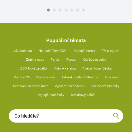
Populární témata
Jak zhubnout
Nejlepší filmy 2024
Nejlepší horory
TV program
Změna času
Partie
Počasí
Kdy budou volby
ZOO Nové začátky
Auto – katalog
7 pádů Honzy Dědka
Volby 2025
Svařené víno
Tatarák podle Pohlreicha
Aloe vera
Pěstování lichořeřišnice
Výpočet ascendentu
Tvarohové knedlíky
Nejlepší palačinky
Švestkový koláč