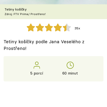
Škola vaření
Tetiny košíčky
Zdroj: FTV Prima/ Prostřeno!
Recepty z TV
Speciál: Cuketa
35x
Těhotnej kuchař
Tetiny košíčky podle Jana Veselého z
Prostřeno!
Sledujte prima+
Přihlášení
5 porcí
60 minut
Sledujte nás