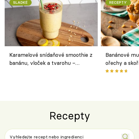
SLADKÉ
RECEPTY
Karamelové snídaňové smoothie z
Banánové muf
banánu, vloček a tvarohu –
ořechy a skoř
snídaně do skleničky
Recepty