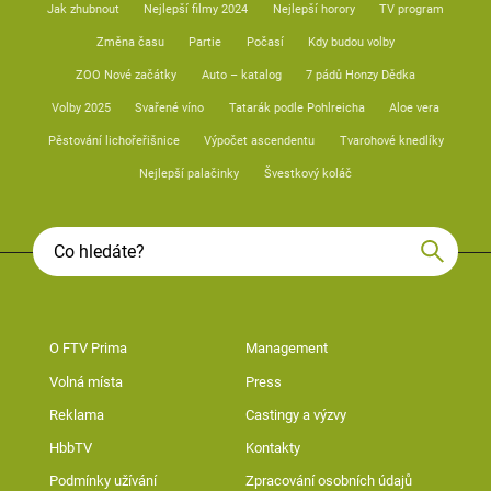
Jak zhubnout
Nejlepší filmy 2024
Nejlepší horory
TV program
Změna času
Partie
Počasí
Kdy budou volby
ZOO Nové začátky
Auto – katalog
7 pádů Honzy Dědka
Volby 2025
Svařené víno
Tatarák podle Pohlreicha
Aloe vera
Pěstování lichořeřišnice
Výpočet ascendentu
Tvarohové knedlíky
Nejlepší palačinky
Švestkový koláč
O FTV Prima
Management
Volná místa
Press
Reklama
Castingy a výzvy
HbbTV
Kontakty
Podmínky užívání
Zpracování osobních údajů