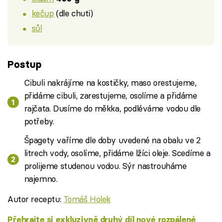
kečup
(dle chuti)
sůl
Postup
Cibuli nakrájíme na kostičky, maso orestujeme,
přidáme cibuli, zarestujeme, osolíme a přidáme
rajčata. Dusíme do měkka, podléváme vodou dle
potřeby.
Špagety vaříme dle doby uvedené na obalu ve 2
litrech vody, osolíme, přidáme lžíci oleje. Scedíme a
prolijeme studenou vodou. Sýr nastrouháme
najemno.
Autor receptu:
Tomáš Holek
Přehrajte si exkluzivně druhý díl nové rozpálené