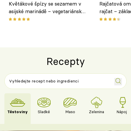
Květákové špízy se sezamem v
Rajčatová om
asijské marinádě – vegetariánská
rajčat – zákla
chuťovka z grilu
Recepty
Těstoviny
Sladké
Maso
Zelenina
Nápoje