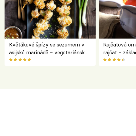
Květákové špízy se sezamem v
Rajčatová om
asijské marinádě – vegetariánská
rajčat – zákla
chuťovka z grilu