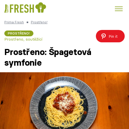
Prima Fresh
■
Prostřeno!
Kuře
Polévky k večeři
Rychlé večeře
Trendy:
PROSTŘENO!
Pin it
Prostřeno, soutěžící
Česká kuchyně
Čokoláda
Prostřeno: Špagetová
symfonie
Témata
Recepty
Články
TV Program