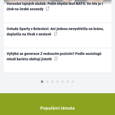
Varování tajných služeb: Putin chystá test NATO. Ve hře je i
útok na české sousedy
Ostuda Sparty v Boleslavi: Ani jednou nevystřelila na bránu,
doplatila na třesk v sestavě
Vyhýbá se generace Z vedoucím pozicím? Podle sociologů
mladí kariéru obětují jistotě
Populární témata