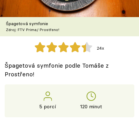
Škola vaření
Recepty z TV
Špagetová symfonie
Zdroj: FTV Prima/ Prostřeno!
Speciál: Cuketa
24x
Těhotnej kuchař
Špagetová symfonie podle Tomáše z
Sledujte prima+
Prostřeno!
Přihlášení
5 porcí
120 minut
Sledujte nás