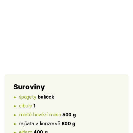
Suroviny
špagety
balíček
cibule
1
mleté hovězí maso
500 g
rajčata v konzervě
800 g
eidam
400 g