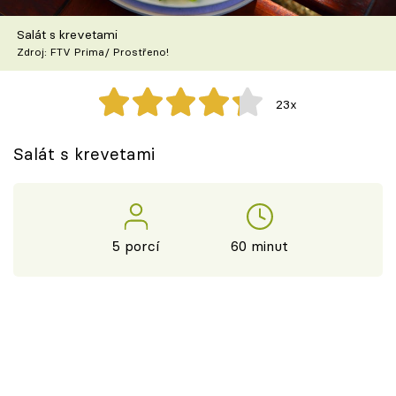
Škola vaření
Salát s krevetami
Zdroj: FTV Prima/ Prostřeno!
Recepty z TV
Speciál: Cuketa
23x
Těhotnej kuchař
Salát s krevetami
Sledujte prima+
Přihlášení
5 porcí
60 minut
Sledujte nás