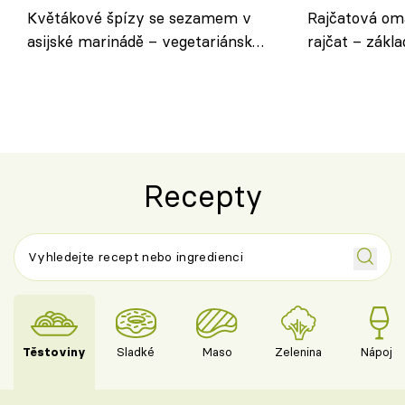
Květákové špízy se sezamem v
Rajčatová om
asijské marinádě – vegetariánská
rajčat – zákla
chuťovka z grilu
Recepty
Těstoviny
Sladké
Maso
Zelenina
Nápoje