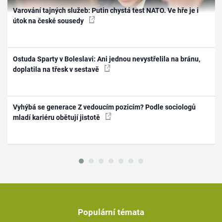
Varování tajných služeb: Putin chystá test NATO. Ve hře je i
útok na české sousedy
Ostuda Sparty v Boleslavi: Ani jednou nevystřelila na bránu,
doplatila na třesk v sestavě
Vyhýbá se generace Z vedoucím pozicím? Podle sociologů
mladí kariéru obětují jistotě
Populární témata