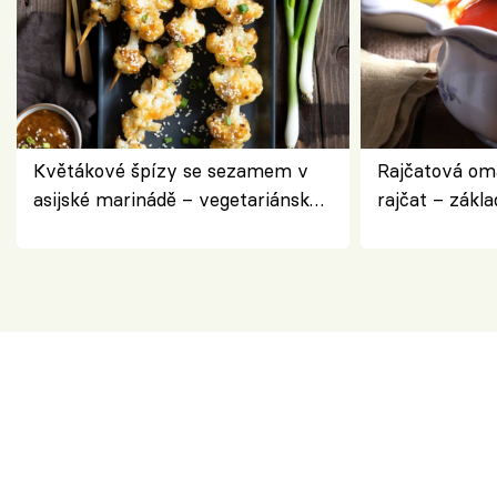
Květákové špízy se sezamem v
Rajčatová om
asijské marinádě – vegetariánská
rajčat – zákla
chuťovka z grilu