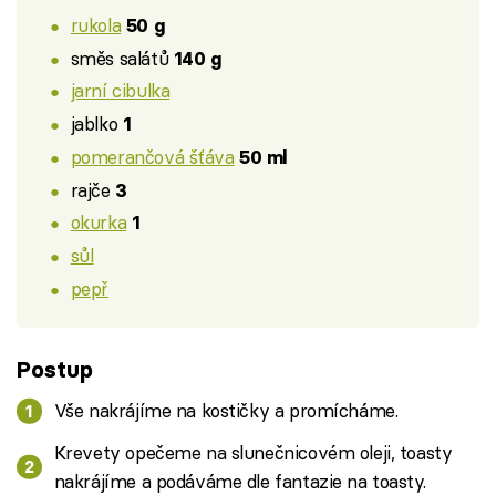
rukola
50 g
směs salátů
140 g
jarní cibulka
jablko
1
pomerančová šťáva
50 ml
rajče
3
okurka
1
sůl
pepř
Postup
Vše nakrájíme na kostičky a promícháme.
Krevety opečeme na slunečnicovém oleji, toasty
nakrájíme a podáváme dle fantazie na toasty.