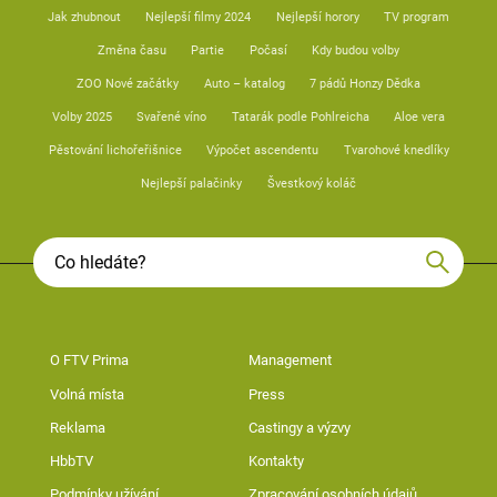
Jak zhubnout
Nejlepší filmy 2024
Nejlepší horory
TV program
Změna času
Partie
Počasí
Kdy budou volby
ZOO Nové začátky
Auto – katalog
7 pádů Honzy Dědka
Volby 2025
Svařené víno
Tatarák podle Pohlreicha
Aloe vera
Pěstování lichořeřišnice
Výpočet ascendentu
Tvarohové knedlíky
Nejlepší palačinky
Švestkový koláč
O FTV Prima
Management
Volná místa
Press
Reklama
Castingy a výzvy
HbbTV
Kontakty
Podmínky užívání
Zpracování osobních údajů