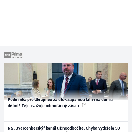
Podmínka pro Ukrajince za útok zápalnou lahví na dům s
dětmi? Tejc zvažuje mimořádný zásah
Na „Švarcenberský“ kanál už neodbočíte. Chyba vydržela 30