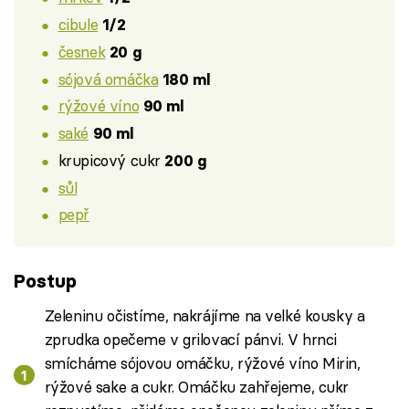
cibule
1/2
česnek
20 g
sójová omáčka
180 ml
rýžové víno
90 ml
saké
90 ml
krupicový cukr
200 g
sůl
pepř
Postup
Zeleninu očistíme, nakrájíme na velké kousky a
zprudka opečeme v grilovací pánvi. V hrnci
smícháme sójovou omáčku, rýžové víno Mirin,
rýžové sake a cukr. Omáčku zahřejeme, cukr