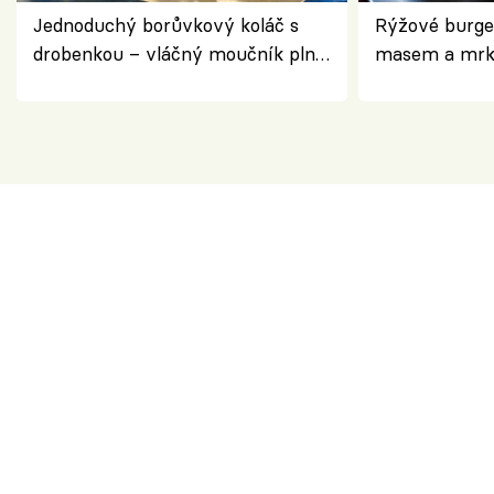
Jednoduchý borůvkový koláč s
Rýžové burge
drobenkou – vláčný moučník plný
masem a mrk
ovoce
salátem – leh