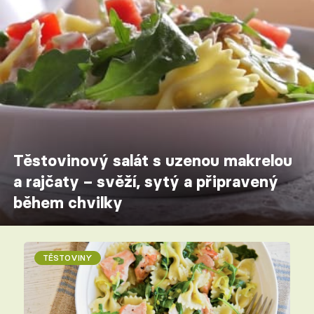
Těstovinový salát s uzenou makrelou
a rajčaty – svěží, sytý a připravený
během chvilky
TĚSTOVINY