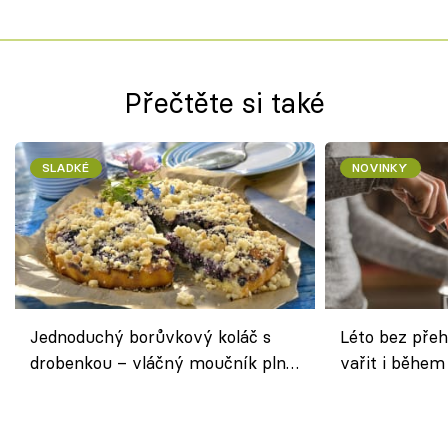
Přečtěte si také
SLADKÉ
NOVINKY
Jednoduchý borůvkový koláč s
Léto bez přeh
drobenkou – vláčný moučník plný
vařit i během
ovoce