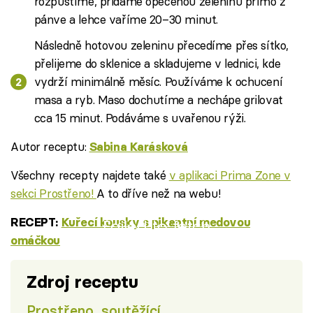
rozpustíme, přidáme opečenou zeleninu přímo z
pánve a lehce vaříme 20–30 minut.
Následně hotovou zeleninu přecedíme přes sítko,
přelijeme do sklenice a skladujeme v lednici, kde
vydrží minimálně měsíc. Používáme k ochucení
masa a ryb. Maso dochutíme a nechápe grilovat
cca 15 minut. Podáváme s uvařenou rýži.
Autor receptu:
Sabina Karásková
Všechny recepty najdete také
v aplikaci Prima Zone v
sekci Prostřeno!
A to dříve než na webu!
RECEPT:
Kuřecí kousky s pikantní medovou
Failed to fetch
omáčkou
Zdroj receptu
Prostřeno, soutěžící