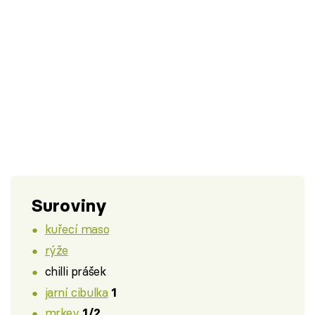
Suroviny
kuřecí maso
rýže
chilli prášek
jarní cibulka
1
mrkev
1/2