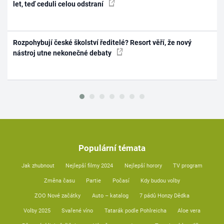
let, teď ceduli celou odstraní
Rozpohybují české školství ředitelé? Resort věří, že nový
nástroj utne nekonečné debaty
Populární témata
Jak zhubnout
Nejlepší filmy 2024
Nejlepší horory
TV program
Změna času
Partie
Počasí
Kdy budou volby
ZOO Nové začátky
Auto – katalog
7 pádů Honzy Dědka
Volby 2025
Svařené víno
Tatarák podle Pohlreicha
Aloe vera