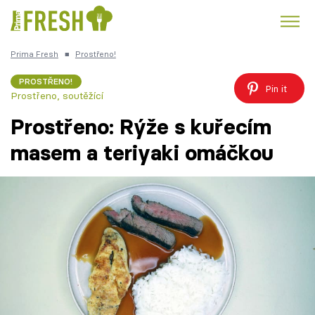
Prima Fresh
■
Prostřeno!
Kuře
Polévky k večeři
Rychlé večeře
Trendy:
PROSTŘENO!
Pin it
Prostřeno, soutěžící
Česká kuchyně
Čokoláda
Prostřeno: Rýže s kuřecím
masem a teriyaki omáčkou
Témata
Recepty
Články
TV Program