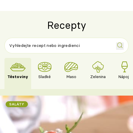
Recepty
Těstoviny
Sladké
Maso
Zelenina
Nápoje
SALÁTY