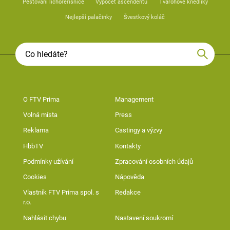
Pěstování lichořeřišnice
Výpočet ascendentu
Tvarohové knedlíky
Nejlepší palačinky
Švestkový koláč
O FTV Prima
Management
Volná místa
Press
Reklama
Castingy a výzvy
HbbTV
Kontakty
Podmínky užívání
Zpracování osobních údajů
Cookies
Nápověda
Vlastník FTV Prima spol. s
Redakce
r.o.
Nahlásit chybu
Nastavení soukromí