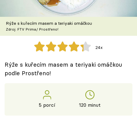
Škola vaření
Recepty z TV
Rýže s kuřecím masem a teriyaki omáčkou
Zdroj: FTV Prima/ Prostřeno!
Speciál: Cuketa
24x
Těhotnej kuchař
Rýže s kuřecím masem a teriyaki omáčkou
Sledujte prima+
podle Prostřeno!
Přihlášení
5 porcí
120 minut
Sledujte nás