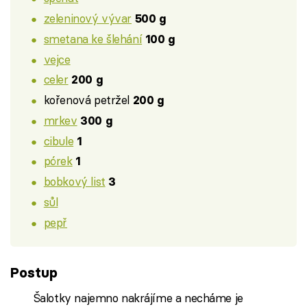
zeleninový vývar
500 g
smetana ke šlehání
100 g
vejce
celer
200 g
kořenová petržel
200 g
mrkev
300 g
cibule
1
pórek
1
bobkový list
3
sůl
pepř
Postup
Šalotky najemno nakrájíme a necháme je