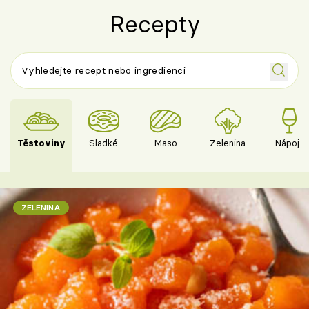
Recepty
Těstoviny
Sladké
Maso
Zelenina
Nápoje
ZELENINA