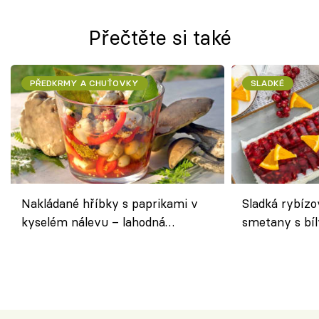
Přečtěte si také
PŘEDKRMY A CHUŤOVKY
SLADKÉ
Nakládané hříbky s paprikami v
Sladká rybízo
kyselém nálevu – lahodná
smetany s bí
chuťovka do spíže
osvěžující de