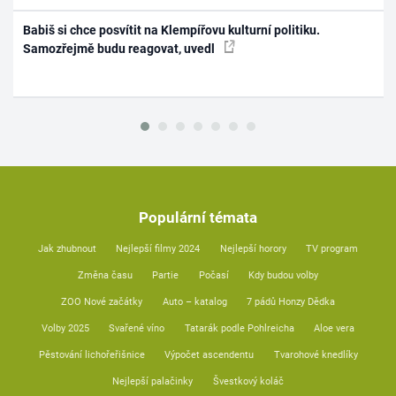
Babiš si chce posvítit na Klempířovu kulturní politiku.
Samozřejmě budu reagovat, uvedl
Populární témata
Jak zhubnout
Nejlepší filmy 2024
Nejlepší horory
TV program
Změna času
Partie
Počasí
Kdy budou volby
ZOO Nové začátky
Auto – katalog
7 pádů Honzy Dědka
Volby 2025
Svařené víno
Tatarák podle Pohlreicha
Aloe vera
Pěstování lichořeřišnice
Výpočet ascendentu
Tvarohové knedlíky
Nejlepší palačinky
Švestkový koláč