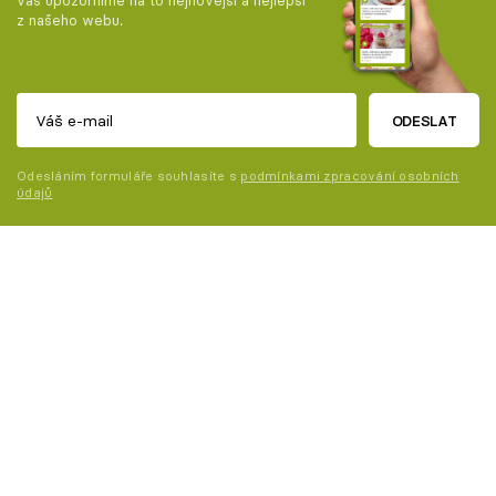
vás upozorníme na to nejnovější a nejlepší
z našeho webu.
ODESLAT
Odesláním formuláře souhlasíte s
podmínkami zpracování osobních
údajů