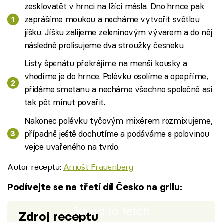
zesklovatět v hrnci na lžíci másla. Dno hrnce pak
zaprášíme moukou a necháme vytvořit světlou
jíšku. Jíšku zalijeme zeleninovým vývarem a do něj
následně prolisujeme dva stroužky česneku.
Listy špenátu překrájíme na menší kousky a
vhodíme je do hrnce. Polévku osolíme a opepříme,
přidáme smetanu a necháme všechno společně asi
tak pět minut povařit.
Nakonec polévku tyčovým mixérem rozmixujeme,
případně ještě dochutíme a podáváme s polovinou
vejce uvařeného na tvrdo.
Autor receptu:
Arnošt Frauenberg
Podívejte se na třetí díl Česko na grilu:
Failed to fetch
Zdroj receptu