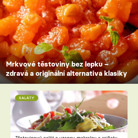
Mrkvové těstoviny bez lepku –
zdravá a originální alternativa klasiky
SALÁTY
Těstovinový salát s uzenou makrelou a rajčaty –