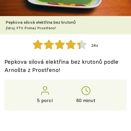
Škola vaření
Recepty z TV
Pepkova silová elektřina bez krutonů
Zdroj: FTV Prima/ Prostřeno!
Speciál: Cuketa
24x
Těhotnej kuchař
Pepkova silová elektřina bez krutonů podle
Sledujte prima+
Arnošta z Prostřeno!
Přihlášení
5 porcí
60 minut
Sledujte nás