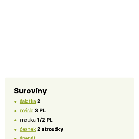
Suroviny
šalotka
2
máslo
3 PL
mouka
1/2 PL
česnek
2 stroužky
špenát