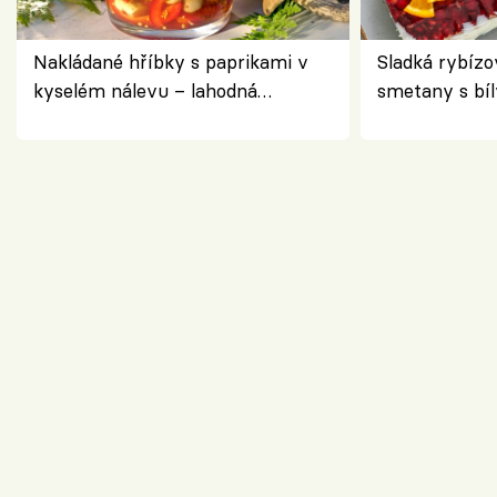
Nakládané hříbky s paprikami v
Sladká rybízo
kyselém nálevu – lahodná
smetany s bí
chuťovka do spíže
osvěžující de