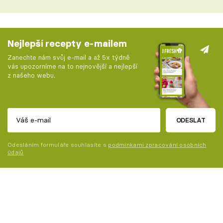
Nejlepší recepty e-mailem
Zanechte nám svůj e-mail a až 5x týdně
vás upozorníme na to nejnovější a nejlepší
z našeho webu.
ODESLAT
Odesláním formuláře souhlasíte s
podmínkami zpracování osobních
údajů