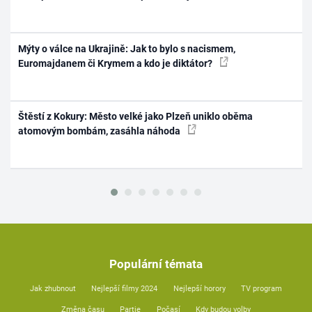
Mýty o válce na Ukrajině: Jak to bylo s nacismem,
Euromajdanem či Krymem a kdo je diktátor?
Štěstí z Kokury: Město velké jako Plzeň uniklo oběma
atomovým bombám, zasáhla náhoda
Populární témata
Jak zhubnout
Nejlepší filmy 2024
Nejlepší horory
TV program
Změna času
Partie
Počasí
Kdy budou volby