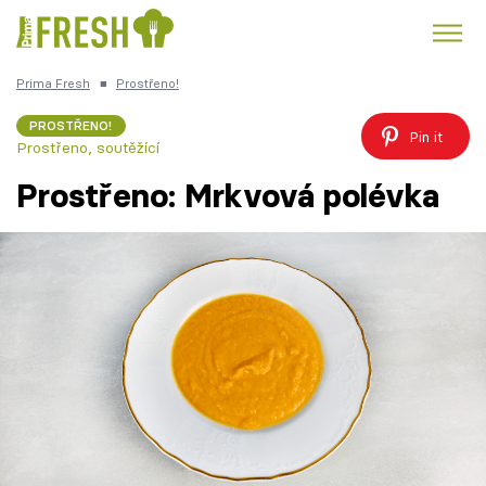
Prima Fresh
■
Prostřeno!
Kuře
Polévky k večeři
Rychlé večeře
Trendy:
PROSTŘENO!
Pin it
Prostřeno, soutěžící
Česká kuchyně
Čokoláda
Prostřeno: Mrkvová polévka
Témata
Recepty
Články
TV Program