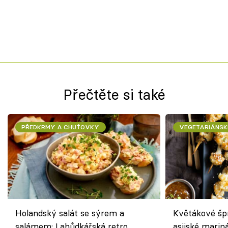
Přečtěte si také
PŘEDKRMY A CHUŤOVKY
VEGETARIÁNSK
Holandský salát se sýrem a
Květákové šp
salámem: Lahůdkářská retro
asijské marin