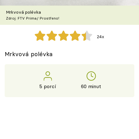
Škola vaření
Mrkvová polévka
Zdroj: FTV Prima/ Prostřeno!
Recepty z TV
Speciál: Cuketa
24x
Těhotnej kuchař
Mrkvová polévka
Sledujte prima+
Přihlášení
5 porcí
60 minut
Sledujte nás