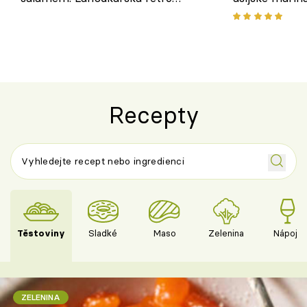
klasika, která chutná stejně skvěle
chuťovka z gr
jako dřív
Recepty
Těstoviny
Sladké
Maso
Zelenina
Nápoje
ZELENINA