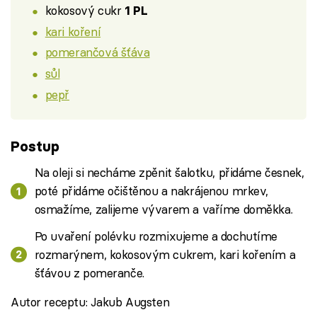
kokosový cukr
1 PL
kari koření
pomerančová šťáva
sůl
pepř
Postup
Na oleji si necháme zpěnit šalotku, přidáme česnek,
poté přidáme očištěnou a nakrájenou mrkev,
osmažíme, zalijeme vývarem a vaříme doměkka.
Po uvaření polévku rozmixujeme a dochutíme
rozmarýnem, kokosovým cukrem, kari kořením a
šťávou z pomeranče.
Autor receptu: Jakub Augsten