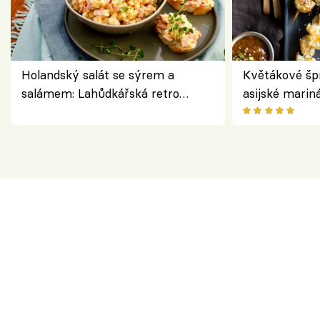
Holandský salát se sýrem a
Květákové šp
salámem: Lahůdkářská retro
asijské marin
klasika, která chutná stejně skvěle
chuťovka z gr
jako dřív