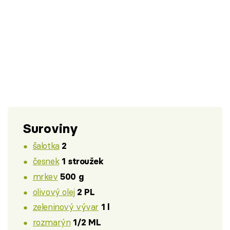
Suroviny
šalotka
2
česnek
1 stroužek
mrkev
500 g
olivový olej
2 PL
zeleninový vývar
1 l
rozmarýn
1/2 ML