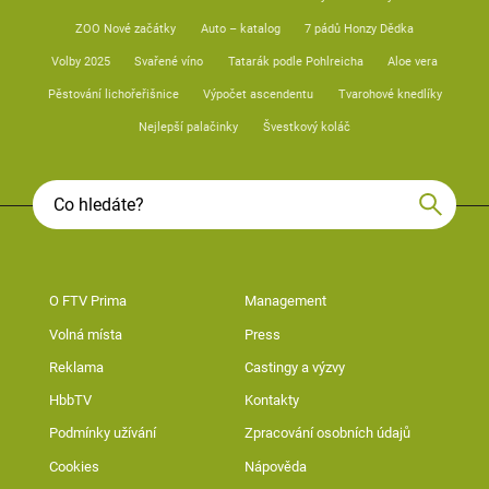
ZOO Nové začátky
Auto – katalog
7 pádů Honzy Dědka
Volby 2025
Svařené víno
Tatarák podle Pohlreicha
Aloe vera
Pěstování lichořeřišnice
Výpočet ascendentu
Tvarohové knedlíky
Nejlepší palačinky
Švestkový koláč
O FTV Prima
Management
Volná místa
Press
Reklama
Castingy a výzvy
HbbTV
Kontakty
Podmínky užívání
Zpracování osobních údajů
Cookies
Nápověda